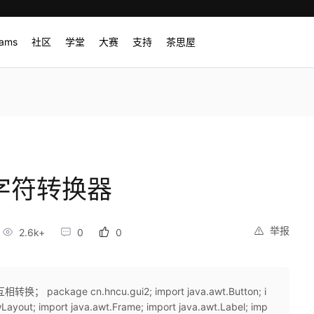
rams
社区
学堂
大赛
支持
茶思屋
e-字符转换器
举报
2.6k+
0
0
age cn.hncu.gui2; import java.awt.Button; i
wLayout; import java.awt.Frame; import java.awt.Label; imp