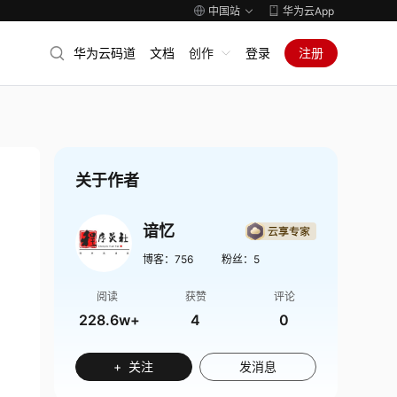
中国站
华为云App
华为云码道
文档
创作
登录
注册
关于作者
谙忆
博客：
756
粉丝：
5
阅读
获赞
评论
228.6w+
4
0
+ 关注
发消息