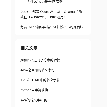
——为什么”大力出奇迹”有效
 TextField tfd1,tfd2; 
private
 Button btnChar,
Docker 部署 Open WebUI + Ollama 完整
教程（Windows / Linux 通用）
g
(WindowEvent e) { System.exit(
0
); }

免费Token领取实操：轻轻松松节约几百块
相关文章
jni和java之间字符串的转换
Java之常用的转义字符
XML和HTML中的转义字符
python中字符转换
java的转义字符表