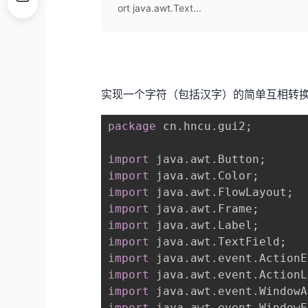
ort java.awt.Text...
实现一个字符（包括汉字）的简单互相转
package
 cn.hncu.gui2;

import
import
import
import
import
import
import
import
import
import
 java.awt.event.WindowE