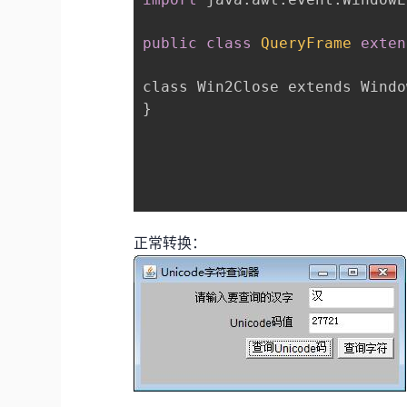
public
class
QueryFrame
exten
class Win2Close extends Windo
}

正常转换：