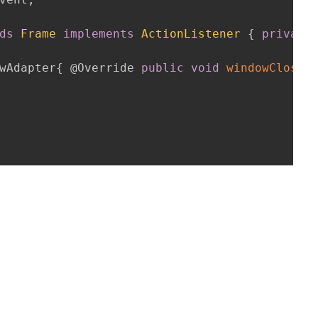
ds
Frame
implements
ActionListener
 {
private
wAdapter{ 
@Override
public
void
windowClosin