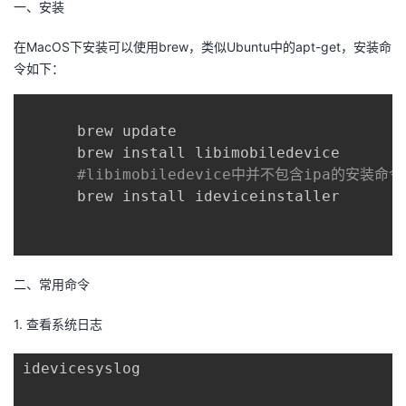
一、安装
者
在MacOS下安装可以使用brew，类似Ubuntu中的apt-get，安装命
令如下：
我
的
我
      brew update

      brew install libimobiledevice

博
的
我
#libimobiledevice中并不包含ipa的安装
      brew install ideviceinstaller

客
论
的
我
坛
圈
的
我
二、常用命令
子
直
的
我
1. 查看系统日志
我
播
活
的
idevicesyslog
我
动
关
的