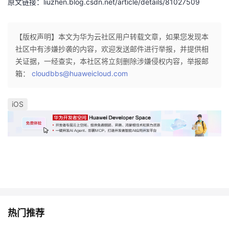
原文链接：liuzhen.blog.csdn.net/article/details/81027509
持
建
证
实
的
议
验
收
【版权声明】本文为华为云社区用户转载文章，如果您发现本
社区中有涉嫌抄袭的内容，欢迎发送邮件进行举报，并提供相
藏
关证据，一经查实，本社区将立刻删除涉嫌侵权内容，举报邮
箱：
cloudbbs@huaweicloud.com
iOS
热门推荐