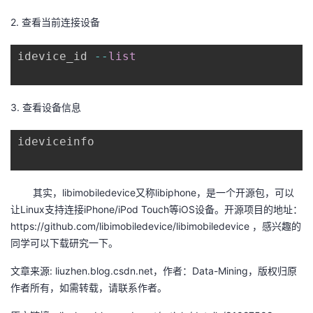
我
注
的
开
2. 查看当前连接设备
的
Programs
发
idevice_id 
-
-
list
支
者
3. 查看设备信息
持
学
ideviceinfo
我
堂
的
我
我
其实，libimobiledevice又称libiphone，是一个开源包，可以
让Linux支持连接iPhone/iPod Touch等iOS设备。开源项目的地址：
技
的
的
我
https://github.com/libimobiledevice/libimobiledevice ，感兴趣的
同学可以下载研究一下。
术
云
课
的
我
文章来源: liuzhen.blog.csdn.net，作者：Data-Mining，版权归原
支
声
作者所有，如需转载，请联系作者。
程
认
的
我