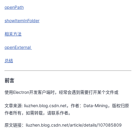
openPath
者
showItemInFolder
我
相关方法
的
我
openExternal
博
的
我
总结
客
论
的
我
前言
坛
圈
的
我
使用Electron开发客户端时，经常会遇到需要打开某个文件或
子
直
的
我
文章来源: liuzhen.blog.csdn.net，作者：Data-Mining，版权归原
作者所有，如需转载，请联系作者。
我
播
活
的
原文链接：liuzhen.blog.csdn.net/article/details/107085809
我
动
关
的