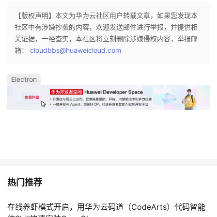
我
注
的
开
【版权声明】本文为华为云社区用户转载文章，如果您发现本
社区中有涉嫌抄袭的内容，欢迎发送邮件进行举报，并提供相
的
Programs
发
关证据，一经查实，本社区将立刻删除涉嫌侵权内容，举报邮
箱：
cloudbbs@huaweicloud.com
支
者
Electron
持
学
我
堂
的
我
我
技
的
的
我
术
云
课
的
我
热门推荐
支
声
程
认
的
我
在线养虾模式开启，用华为云码道（CodeArts）代码智能