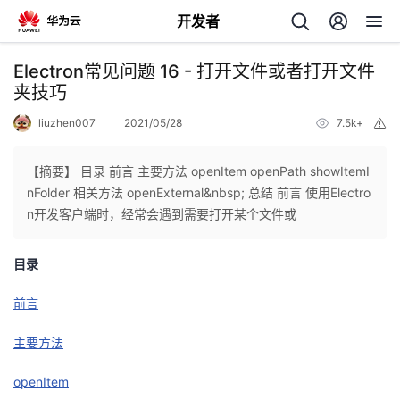
开发者
返
Electron常见问题 16 - 打开文件或者打开文件
回
夹技巧
liuzhen007
2021/05/28
7.5k+
举
报
【摘要】 目录 前言 主要方法 openItem openPath showItemI
nFolder 相关方法 openExternal&nbsp; 总结 前言 使用Electro
个
n开发客户端时，经常会遇到需要打开某个文件或
我
人
目录
的
主
前言
主要方法
开
页
openItem
发