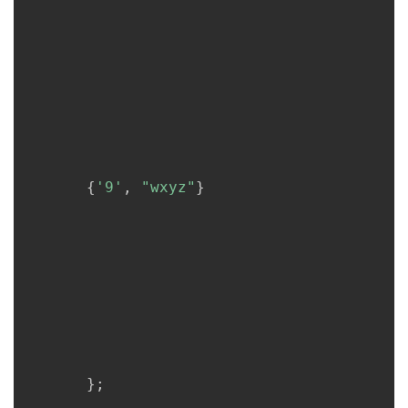
{
'9'
,
"wxyz"
}
}
;