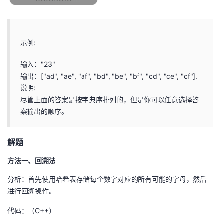
我
注
的
开
的
Programs
发
示例:
支
者
输入："23"
输出：["ad", "ae", "af", "bd", "be", "bf", "cd", "ce", "cf"].
持
学
说明:
尽管上面的答案是按字典序排列的，但是你可以任意选择答
我
堂
案输出的顺序。
的
我
我
解题
技
的
的
我
方法一、回溯法
术
云
课
的
我
分析：首先使用哈希表存储每个数字对应的所有可能的字母，然后
进行回溯操作。
支
声
程
认
的
我
代码：（C++）