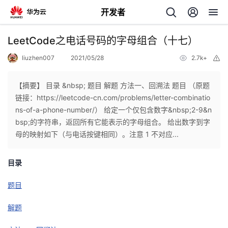
开发者
返
LeetCode之电话号码的字母组合（十七）
回
liuzhen007
2021/05/28
2.7k+
举
报
【摘要】 目录 &nbsp; 题目 解题 方法一、回溯法 题目 （原题
链接：https://leetcode-cn.com/problems/letter-combinatio
ns-of-a-phone-number/） 给定一个仅包含数字&nbsp;2-9&n
个
bsp;的字符串，返回所有它能表示的字母组合。 给出数字到字
母的映射如下（与电话按键相同）。注意 1 不对应...
我
人
目录
的
主
题目
开
页
解题
发