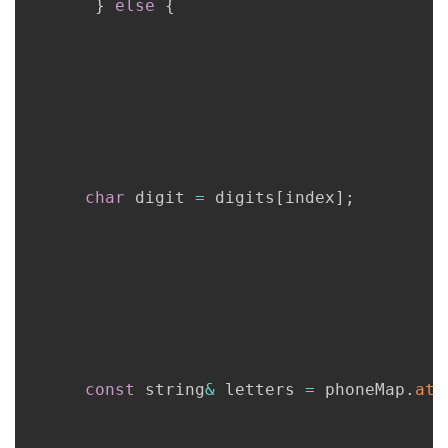
}
else
{
char
 digit 
=
 digits
[
index
]
;
const
 string
&
 letters 
=
 phoneMap
.
at
(