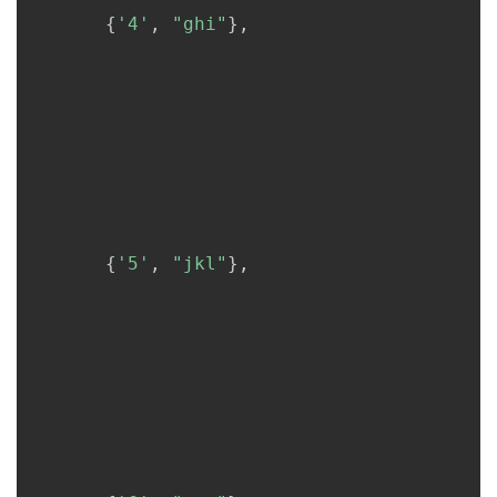
{
'4'
,
"ghi"
}
,
{
'5'
,
"jkl"
}
,