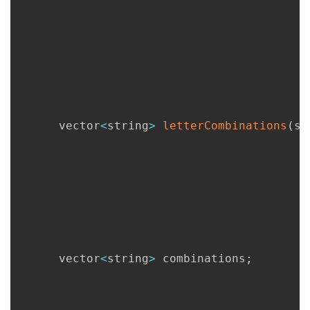
      vector
<
string
>
letterCombinations
(
st
      vector
<
string
>
 combinations
;