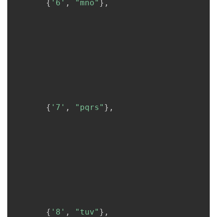
{
'6'
,
"mno"
}
,
{
'7'
,
"pqrs"
}
,
{
'8'
,
"tuv"
}
,