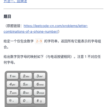
方法一、回溯法
者
题目
我
（原题链接：
https://leetcode-cn.com/problems/letter-
combinations-of-a-phone-number/
的
我
）
给定一个仅包含数字
的字符串，返回所有它能表示的字母组
2-9
博
的
我
合。
客
论
的
我
给出数字到字母的映射如下（与电话按键相同）。注意 1 不对应任
何字母。
坛
圈
的
我
子
直
的
我
我
播
活
的
我
动
关
的