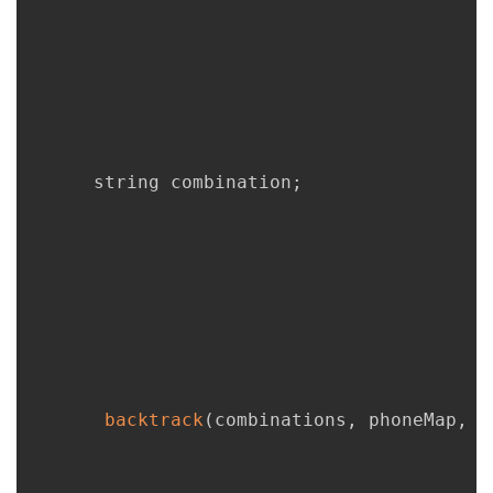
      string combination
;
backtrack
(
combinations
,
 phoneMap
,
 d