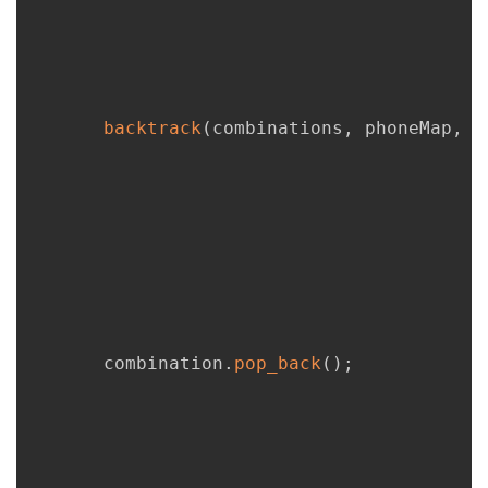
backtrack
(
combinations
,
 phoneMap
,
 d
       combination
.
pop_back
(
)
;