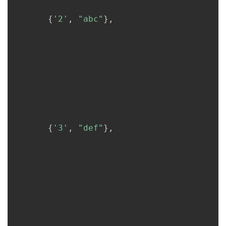
{
'2'
,
"abc"
}
,
{
'3'
,
"def"
}
,