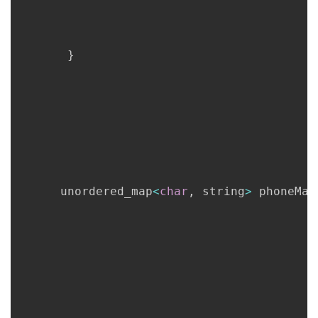
}
      unordered_map
<
char
,
 string
>
 phoneMap