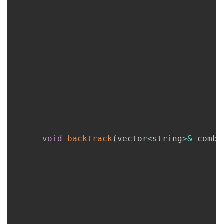
void
backtrack
(
vector
<
string
>
&
 combi