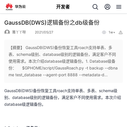
开发者
返
GaussDB(DWS)逻辑备份之db级备份
回
雅丫丫呀
2021/05/27
1w+
举
报
【摘要】 GaussDB(DWS)备份恢复工具roach支持单表、多
表、schema级别、database级别的逻辑备份，满足客户不同
使用需求。本次介绍database级逻辑备份。1. Database级备
个
份： $GPHOME/script/GaussRoach.py -t backup --dbna
me test_database --agent-port 8888 --metadata-d...
我
人
GaussDB(DWS)
备份恢复工具
roach
支持单表、多表、
schema
级
的
主
别、
database
级别的逻辑备份，满足客户不同使用需求。本次介绍
database
级逻辑备份。
开
页
发