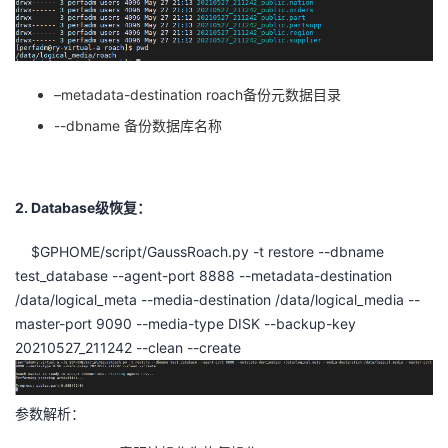
我
注
的
开
的
Programs
发
–metadata-destination roach
备份元数据目录
支
者
--dbname
备份数据库名称
持
学
2. Database级恢复：
我
堂
$GPHOME/script/GaussRoach.py -t restore --dbname
的
我
我
test_database --agent-port 8888 --metadata-destination
/data/logical_meta --media-destination /data/logical_media --
技
的
的
我
master-port 9090 --media-type DISK --backup-key
20210527_211242 --clean --create
术
云
课
的
我
支
声
程
认
的
我
参数解析：