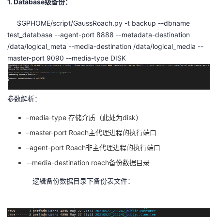
1. Database级备份：
者
$GPHOME/script/GaussRoach.py -t backup --dbname
test_database --agent-port 8888 --metadata-destination
我
/data/logical_meta --media-destination /data/logical_media --
master-port 9090 --media-type DISK
的
我
博
的
我
参数解析：
客
论
的
我
–media-type
存储介质（此处为
disk
）
–master-port Roach
主代理进程的执行端口
坛
圈
的
我
–agent-port Roach
非主代理进程的执行端口
子
直
的
我
--media-destination roach
备份数据目录
我
播
活
的
逻辑备份数据目录下备份表文件：
我
动
关
的