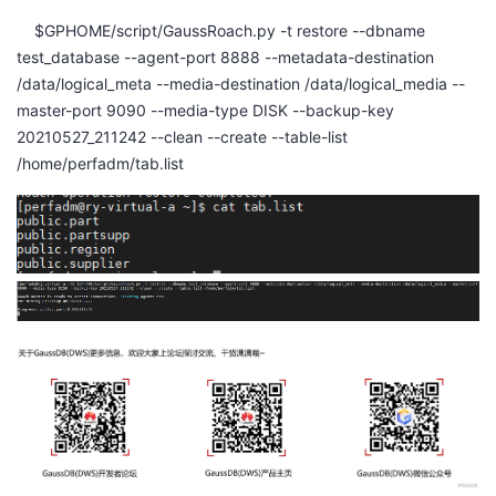
$GPHOME/script/GaussRoach.py -t restore --dbname
test_database --agent-port 8888 --metadata-destination
/data/logical_meta --media-destination /data/logical_media --
master-port 9090 --media-type DISK --backup-key
20210527_211242 --clean --create --table-list
/home/perfadm/tab.list