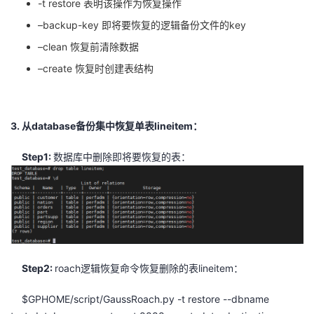
-t restore
表明该操作为恢复操作
持
建
证
实
的
–backup-key
即将要恢复的逻辑备份文件的
key
议
验
收
–clean
恢复前清除数据
–create
恢复时创建表结构
藏
3. 从database备份集中恢复单表lineitem：
Step1:
数据库中删除即将要恢复的表：
Step2:
roach
逻辑恢复命令恢复删除的表
lineitem
：
$GPHOME/script/GaussRoach.py -t restore --dbname