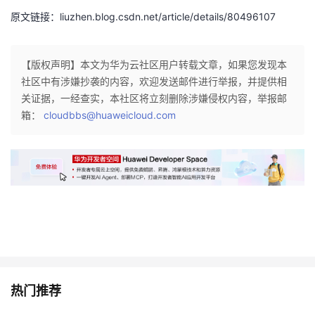
我
注
的
开
原文链接：liuzhen.blog.csdn.net/article/details/80496107
的
Programs
发
【版权声明】本文为华为云社区用户转载文章，如果您发现本
社区中有涉嫌抄袭的内容，欢迎发送邮件进行举报，并提供相
支
者
关证据，一经查实，本社区将立刻删除涉嫌侵权内容，举报邮
箱：
cloudbbs@huaweicloud.com
持
学
我
堂
的
我
我
技
的
的
我
术
云
课
的
我
支
声
热门推荐
程
认
的
我