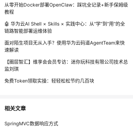
持
建
证
实
的
从零开始Docker部署OpenClaw：踩坑全记录+新手保姆级
教程
议
验
收
🤖 华为云AI Shell × Skills × 实践中心：从“学”到“用”的全
链路智能部署运维体验
藏
面对陌生项目无从入手？使用华为云码道AgentTeam来快
速解读
【圈层智汇】维享会会员专访：迷你玩科技有限公司技术总
监刘琪
免费Token领取实操：轻轻松松节约几百块
相关文章
SpringMVC数据响应方式