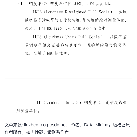
者
我
的
我
博
的
我
客
论
的
我
坛
圈
的
我
子
直
的
我
我
播
活
的
文章来源: liuzhen.blog.csdn.net，作者：Data-Mining，版权归原
我
动
关
的
作者所有，如需转载，请联系作者。