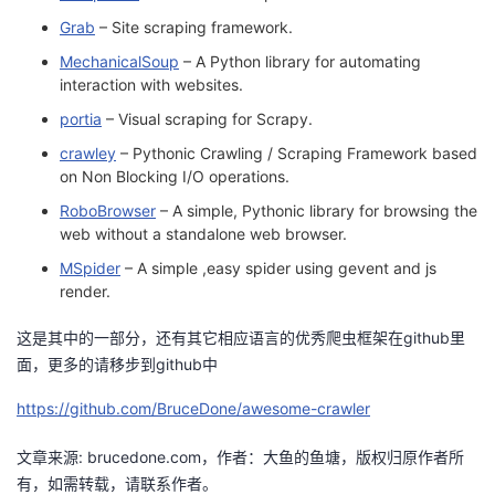
议
注
验
收
Grab
– Site scraping framework.
MechanicalSoup
– A Python library for automating
藏
interaction with websites.
portia
– Visual scraping for Scrapy.
crawley
– Pythonic Crawling / Scraping Framework based
on Non Blocking I/O operations.
RoboBrowser
– A simple, Pythonic library for browsing the
web without a standalone web browser.
MSpider
– A simple ,easy spider using gevent and js
render.
这是其中的一部分，还有其它相应语言的优秀爬虫框架在github里
面，更多的请移步到github中
https://github.com/BruceDone/awesome-crawler
文章来源: brucedone.com，作者：大鱼的鱼塘，版权归原作者所
有，如需转载，请联系作者。