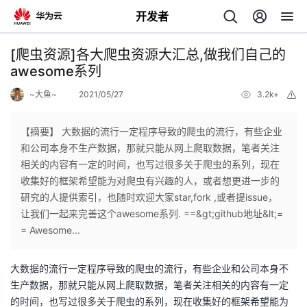
开发者
返
[爬虫资源]各大爬虫资源大汇总,做我们自己的
回
awesome系列
~大鱼~
2021/05/27
3.2k+
举
报
【摘要】 大数据的流行一定程序导致的爬虫的流行，有些企业
和公司本身不生产数据，那就只能从网上爬取数据，笔者关注
个
相关的内容有一定的时间，也写过很多关于爬虫的系列，现在
收集好的框架希望能为对爬虫有兴趣的人，或者想更进一步的
我
人
研究的人提供索引，也随时欢迎大家star,fork ,或者提issue，
让我们一起来完善这个awesome系列. ==&gt;github地址&lt;=
我
的
主
= Awesome...
我
的
开
页
大数据的流行一定程序导致的爬虫的流行，有些企业和公司本身不
生产数据，那就只能从网上爬取数据，笔者关注相关的内容有一定
我
的
开
发
的时间，也写过很多关于爬虫的系列，现在收集好的框架希望能为