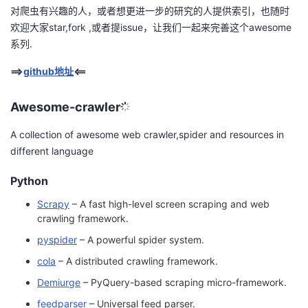
对爬虫有兴趣的人，或者想更进一步的研究的人提供索引，也随时
的
Programs
发
者
欢迎大家star,fork ,或者提issue，让我们一起来完善这个awesome
系列.
支
者
我
==>
github地址
<==
持
学
的
我
Awesome-crawler
我
堂
博
的
我
A collection of awesome web crawler,spider and resources in
different language
的
我
客
论
的
我
我
Python
技
的
坛
圈
的
我
的
我
Scrapy
– A fast high-level screen scraping and web
crawling framework.
术
云
子
直
的
我
课
的
我
pyspider
– A powerful spider system.
支
声
播
活
的
程
认
的
我
cola
– A distributed crawling framework.
Demiurge
– PyQuery-based scraping micro-framework.
持
建
动
关
证
实
的
feedparser
– Universal feed parser.