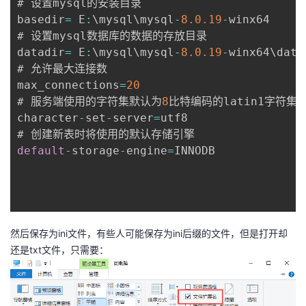
# 设置mysql的安装目录

持
建
证
实
的
basedir
=
 E
:
\mysql\mysql
-
8.0
.19
-
winx64

# 设置mysql数据库的数据的存放目录

议
验
收
datadir
=
 E
:
\mysql\mysql
-
8.0
.19
-
winx64\data

# 允许最大连接数

藏
max_connections
=
20
# 服务端使用的字符集默认为
8
比特编码的latin1字符集

character
-
set
-
server
=
utf8

default
-
storage
-
engine
=
INNODB

然后保存为ini文件，有些人可能保存为ini后缀的文件，但是打开却
还是txt文件，只需要：