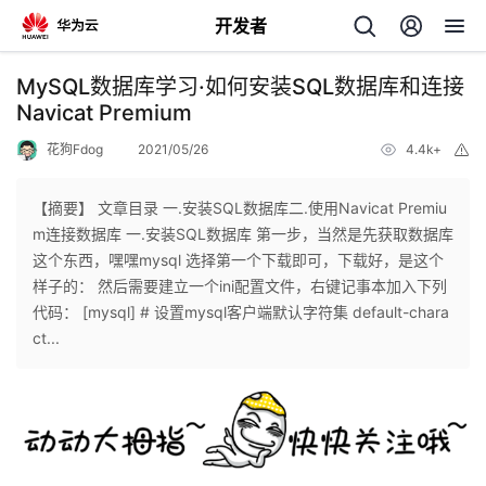
开发者
返
MySQL数据库学习·如何安装SQL数据库和连接
回
Navicat Premium
花狗Fdog
2021/05/26
4.4k+
举
报
【摘要】 文章目录 一.安装SQL数据库二.使用Navicat Premiu
m连接数据库 一.安装SQL数据库 第一步，当然是先获取数据库
个
这个东西，嘿嘿mysql 选择第一个下载即可，下载好，是这个
样子的： 然后需要建立一个ini配置文件，右键记事本加入下列
我
人
代码： [mysql] # 设置mysql客户端默认字符集 default-chara
ct...
的
主
开
页
发