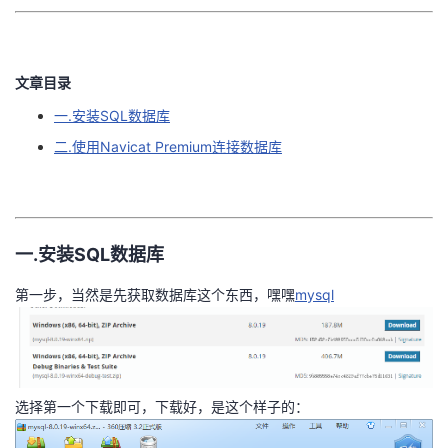
者
文章目录
我
一.安装SQL数据库
的
我
二.使用Navicat Premium连接数据库
博
的
我
客
论
的
我
一.安装SQL数据库
坛
圈
的
我
第一步，当然是先获取数据库这个东西，嘿嘿
mysql
子
直
的
我
我
播
活
的
选择第一个下载即可，下载好，是这个样子的：
我
动
关
的