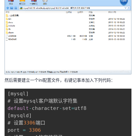
我
注
的
开
的
Programs
发
支
者
持
学
我
堂
然后需要建立一个ini配置文件，右键记事本加入下列代码：
的
我
我
[
mysql
]
技
的
的
我
default
-
character
-
set
=
术
云
课
的
我
[
mysqld
]
# 设置
3306
端口

支
声
程
认
的
我
port 
=
3306