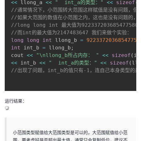
<<
 llong_a 
<<
"  int_a的类型："
<<
sizeof
(
//通常情况下，小范围转大范围这样赋值是没有问题，但
//如果大范围的数值在小范围之内，这也是没有问题的，
//long long int 最大值为922337203685477580
//而int的最大值为2147483647 我们来做个实验：
long
long
int
 llong_b 
=
92233720368547758
int
 int_b 
=
 llong_b
;
 cout 
<<
"\nllong_b所占内存： "
<<
sizeof
(
in
<<
 int_b 
<<
"  int_a的类型："
<<
sizeof
(
ll
//出现了问题，int_b的值只有-1，连自己本身类型的
运行结果：
小范围类型赋值给大范围类型是可以的，大范围赋值给小范
围，要考虑好是否超出最大值，通常只会复制低位，建议不