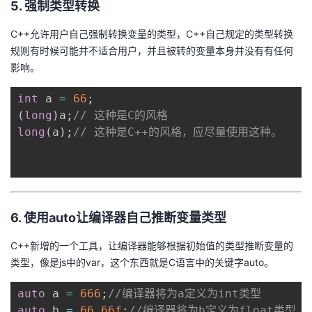
5. 强制类型转换
C++允许用户自己强制转换变量的类型，C++自己规定的类型转换
规则有时候可能并不适合用户，并且被转的变量本身并没有有任何
影响。
int
 a 
=
66
;
(
long
)
a
;
// 这种是C的风格
long
(
a
)
;
// 这种是C++的风格，应尽量使用这种。
6. 使用auto让编译器自己推断变量类型
C++新增的一个工具，让编译器能够根据初始值的类型推断变量的
类型，像是js中的var，这个东西就是C语言中的关键字auto。
auto
 a 
=
666
;
//编译器将为a定义为int类型
auto
 b 
=
66.66f
;
//编译器将为b定义为float类型