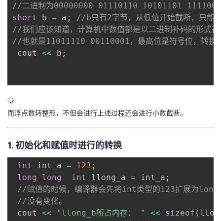
//二进制为00000000 01110110 10101101 111100
议
注
验
收
short
 b 
=
 a
;
//b只有2字节，从低位开始截断，只能存1
//我们应该知道，计算机中数值都是以二进制补码的形式存储的，
藏
//也就是11011110 00110001，最高位是符号位，转换
 cout 
<<
 b
;
而浮点数转整形，不但会进行上述过程还会进行小数截断。
1. 初始化和赋值时进行的转换
int
 int_a 
=
123
;
long
long
int
 llong_a 
=
 int_a
;
//赋值的时候，编译器会先将int类型的123扩展为long类
//没有变化。
 cout 
<<
"llong_b所占内存： "
<<
sizeof
(
llon