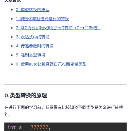
的
Programs
发
0. 类型转换的原理
者
1. 初始化和赋值时进行的转换
支
者
我
2. 以{}方式初始化时进行的转换（C++11新增）
3. 表达式中的转换
持
学
的
我
4. 传递参数时的转换
我
堂
博
的
我
5. 强制类型转换
6. 使用auto让编译器自己推断变量类型
的
我
客
论
的
我
我
技
的
坛
圈
的
我
的
我
术
云
子
直
的
我
0. 类型转换的原理
课
的
我
在进行下面的学习前，我觉得有比较知道不同类型是怎么进行转换
支
声
播
活
的
程
认
的
我
的。
持
建
动
关
证
实
的
int
 a 
=
777777
;