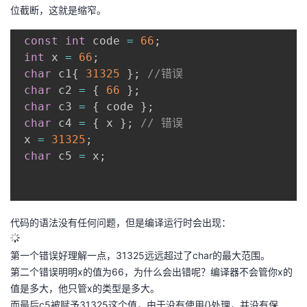
位截断，这就是缩窄。
const
int
 code 
=
66
;
int
 x 
=
66
;
char
 c1
{
31325
}
;
//错误
char
 c2 
=
{
66
}
;
char
 c3 
=
{
 code 
}
;
char
 c4 
=
{
 x 
}
;
// 错误
 x 
=
31325
;
char
 c5 
=
 x
;
代码的语法没有任何问题，但是编译运行时会出现：
第一个错误好理解一点，31325远远超过了char的最大范围。
第二个错误明明x的值为66，为什么会出错呢？编译器不会管你x的
值是多大，他只管x的类型是多大。
而最后c5被赋予31325这个值，由于没有使用{}处理，并没有保