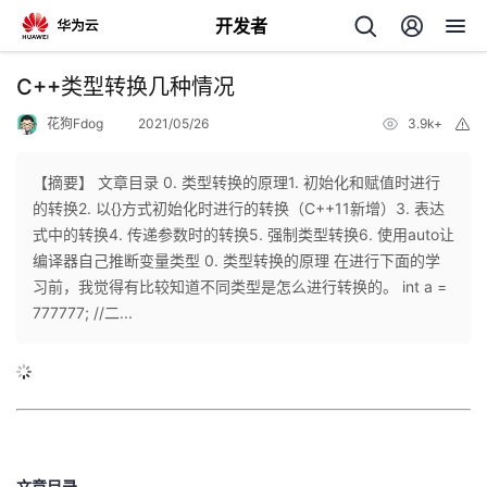
开发者
返
C++类型转换几种情况
回
花狗Fdog
2021/05/26
3.9k+
举
报
【摘要】 文章目录 0. 类型转换的原理1. 初始化和赋值时进行
的转换2. 以{}方式初始化时进行的转换（C++11新增）3. 表达
式中的转换4. 传递参数时的转换5. 强制类型转换6. 使用auto让
个
编译器自己推断变量类型 0. 类型转换的原理 在进行下面的学
习前，我觉得有比较知道不同类型是怎么进行转换的。 int a =
我
人
777777; //二...
我
的
主
我
的
开
页
我
的
开
发
文章目录