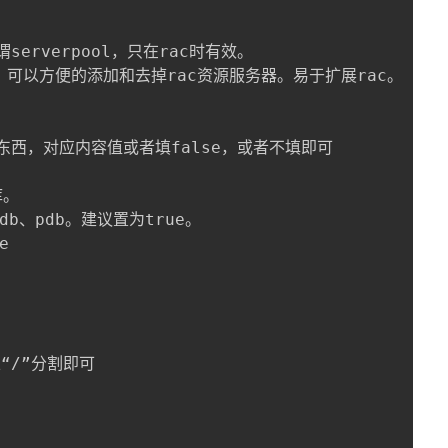
erverpool，只在rac时有效。

可以方便的添加和去掉rac资源服务器。易于扩展rac。

的东西，对应内容值或者填false，或者不填即可

。

b、pdb。建议置为true。



“/”分割即可
