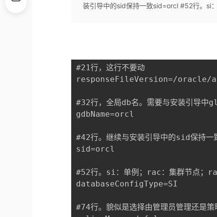
装引导中的sid保持一致sid=orcl #52行。si
#21行，这行不要动

responseFileVersion=/oracle/a
#32行，全局db名。需要与安装引导中glo
gdbName=orcl

#42行。继续与安装引导中的sid保持一致
sid=orcl

#52行。si：单例；rac：集群节点；ra
databaseConfigType=SI

#74行。貌似是选择由管理员管理还是策略