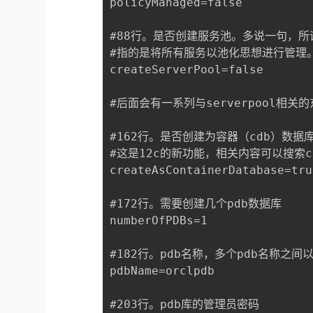
policyManaged=false

#88行。是否创建服务池。多说一句，所谓s
#指的是将所有服务以池化思想进行管理。
createServerPool=false

#后面会有一系列与serverpool相关
#162行。是否创建为容器（cdb）数据库
#这是12c的新功能，相关内容可以搜索cd
createAsContainerDatabase=true
#172行。需要创建几个pdb数据库

numberOfPDBs=1

#182行。pdb名称，多个pdb名称之间以
pdbName=orclpdb

#203行。pdb库的管理员密码
