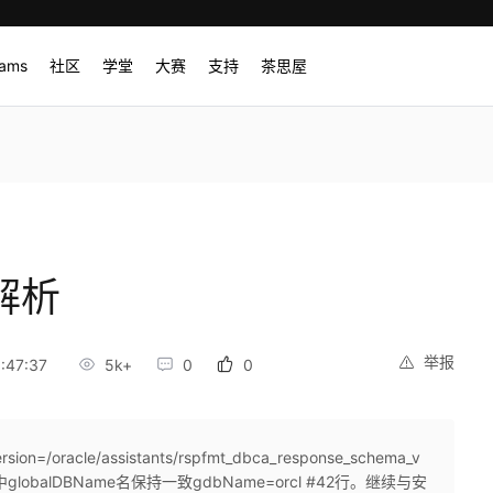
rams
社区
学堂
大赛
支持
茶思屋
件解析
举报
:47:37
5k+
0
0
=/oracle/assistants/rspfmt_dbca_response_schema_v
lobalDBName名保持一致gdbName=orcl #42行。继续与安