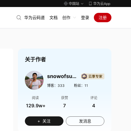
中国站
华为云App
华为云码道
文档
创作
登录
注册
关于作者
snowofsummer
博客：
333
粉丝：
11
阅读
获赞
评论
129.9w+
7
4
+ 关注
发消息