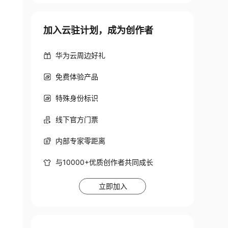
加入云驻计划，成为创作者
s/General_Purpose.dbc

华为云周边好礼
免费体验产品
特殊身份标识
线下官方门票
内部专家零距离
与10000+优质创作者共同成长
立即加入
不限于管理员。特定区域可以是工资、年龄等字段）
