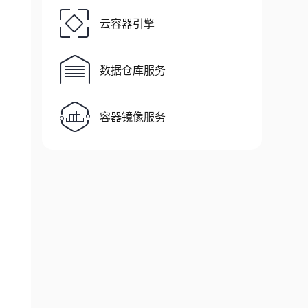
云容器引擎
数据仓库服务
ME=orcl,ORACLE_HOME=/orcl/app/oracle/product/
容器镜像服务
示进行修改一般都能解决问题）

recovery_file_dest_size=3600MB,nls_language=A
OLAP；OLTP：联机事务型系统）。不同的用途，对数据块大小的要求