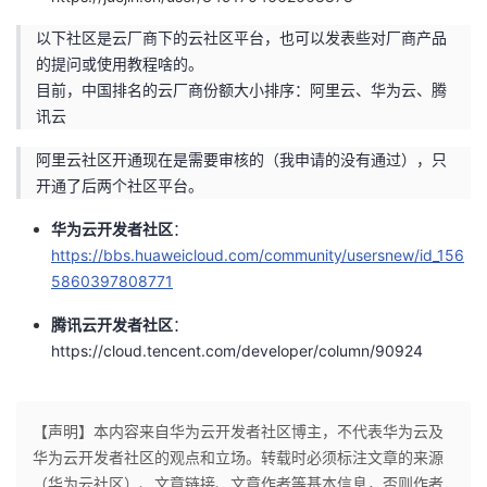
持
建
证
实
的
以下社区是云厂商下的云社区平台，也可以发表些对厂商产品
议
的提问或使用教程啥的。
验
收
目前，中国排名的云厂商份额大小排序：阿里云、华为云、腾
讯云
藏
阿里云社区开通现在是需要审核的（我申请的没有通过），只
开通了后两个社区平台。
华为云开发者社区
：
https://bbs.huaweicloud.com/community/usersnew/id_156
5860397808771
腾讯云开发者社区
：
https://cloud.tencent.com/developer/column/90924
【声明】本内容来自华为云开发者社区博主，不代表华为云及
华为云开发者社区的观点和立场。转载时必须标注文章的来源
（华为云社区）、文章链接、文章作者等基本信息，否则作者