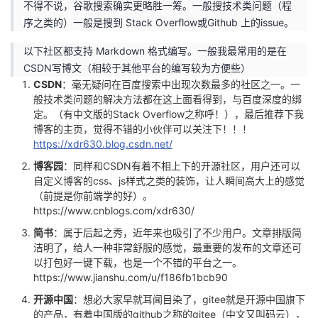
不得不说，谷歌搜索确实更略胜一筹。一般搜技术类问题（程
序之类的）一般是搜到 Stack Overflow或Github 上的issue。
者
以下社区都支持 Markdown 格式编写。一般我最常用的是在
我
CSDN写博文（相较于其他平台的编写较为方便些）
CSDN
：毫无疑问在百度搜索中出现次数最多的社区之一。一
的
我
般技术类问题的解决方法都在这上面看得到，与百度深度的绑
定。（有中文版的Stack Overflow之称呼！），最后推荐下我
博
的
我
博客的主页，觉得不错的小伙伴可以关注下！！！
https://xdr630.blog.csdn.net/
客
论
的
我
博客园
：同样和CSDN有着不相上下的开源社区，用户还可以
自定义博客的css、js样式之类的装饰，让人瞬间高大上的感觉
坛
圈
的
我
（前提是你前端学的好）。
https://www.cnblogs.com/xdr630/
子
直
的
我
简书
：属于后起之秀，近年来也吸引了不少用户。文章排版简
洁明了，给人一种非常舒服的感觉，最重要的发布的文章还可
以打包好一键下载，也是一个不错的平台之一。
我
播
活
的
https://www.jianshu.com/u/f186fb1bcb90
我
动
关
的
开源中国
：想必大家早就耳闻目染了，gitee就是开源中国旗下
的产品，有着中国版的github之称的gitee（中文又叫码云），