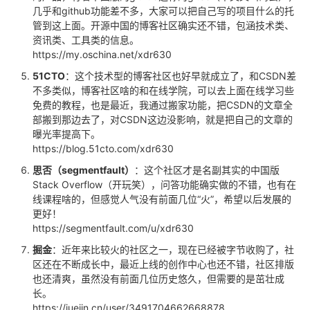
几乎和github功能差不多，大家可以把自己写的项目什么的托
我
注
的
开
管到这上面。开源中国的博客社区确实还不错，包涵技术类、
资讯类、工具类的信息。
的
Programs
发
https://my.oschina.net/xdr630
51CTO
：这个技术型的博客社区也好早就成立了，和CSDN差
支
者
不多类似，博客社区啥的和在线学院，可以去上面在线学习些
免费的教程，也是最近，我通过搬家功能，把CSDN的文章全
持
学
部搬到那边去了，对CSDN这边没影响，就是把自己的文章的
曝光率提高下。
https://blog.51cto.com/xdr630
我
堂
思否（segmentfault）
：这个社区才是名副其实的中国版
的
我
Stack Overflow（开玩笑），问答功能确实做的不错，也有在
我
线课程啥的，但感觉人气没有前面几位“火”，希望以后发展的
更好！
技
的
的
我
https://segmentfault.com/u/xdr630
术
云
掘金
：近年来比较火的社区之一，现在已经被字节收购了，社
课
的
我
区还在不断成长中，最近上线的创作中心也还不错，社区排版
也还清爽，虽然没有前面几位历史悠久，但需要的是茁壮成
支
声
程
认
的
我
长。
https://juejin.cn/user/3491704662668878