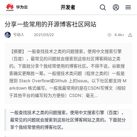
开发者
返
分享一些常用的开源博客社区网站
回
兮动人
2021/05/22
4.4k+
举
报
【摘要】 一般查找技术之类的问题搜索，使用中文搜索引擎
（百度），最常见的问题就会搜索到这些社区博客网站之类
的。下面就分享个我经常使用的博客社区。不得不说，谷歌搜
个
索确实更略胜一筹。一般搜技术类问题（程序之类的）一般是
搜到 Stack Overflow或Github 上的issue。以下社区都支持 M
我
人
arkdown 格式编写。一般我最常用的是在CSDN写博文（相较
于其他平台的编写较为方便些）CSDN：毫无...
的
主
一般查找技术之类的问题搜索，使用中文搜索引擎（百度），
开
页
最常见的问题就会搜索到这些社区博客网站之类的。下面就分
享个我经常使用的博客社区。
发