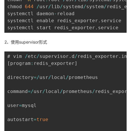
chmod 
644
/
usr
/
lib
/
systemd
/
system
/
redis_ex
systemctl daemon
-
reload

systemctl enable redis_exporter
.
service

systemctl start redis_exporter
.
service
2、使用supervisor形式
# vim 
/
etc
/
supervisor
.
d
/
redis_exporter
.
[
program
:
redis_exporter
]
directory
=
/
usr
/
local
/
prometheus

command
=
/
usr
/
local
/
prometheus
/
redis_export
user
=
mysql

autostart
=
true