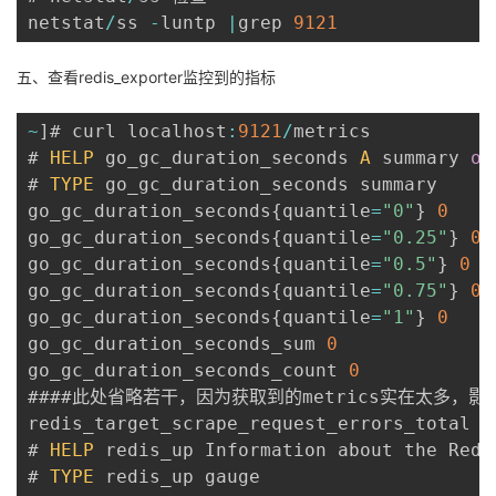
netstat
/
ss 
-
luntp 
|
grep 
9121
五、查看redis_exporter监控到的指标
~
]
# curl localhost
:
9121
/
metrics

# 
HELP
 go_gc_duration_seconds 
A
 summary 
of
# 
TYPE
 go_gc_duration_seconds summary

go_gc_duration_seconds
{
quantile
=
"0"
}
0
go_gc_duration_seconds
{
quantile
=
"0.25"
}
0
go_gc_duration_seconds
{
quantile
=
"0.5"
}
0
go_gc_duration_seconds
{
quantile
=
"0.75"
}
0
go_gc_duration_seconds
{
quantile
=
"1"
}
0
go_gc_duration_seconds_sum 
0
go_gc_duration_seconds_count 
0
####此处省略若干，因为获取到的metrics实在太多，影
redis_target_scrape_request_errors_total 
0
# 
HELP
 redis_up Information about the Redis
# 
TYPE
 redis_up gauge
