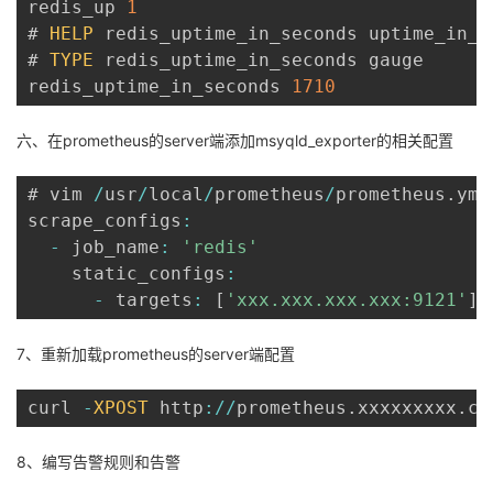
redis_up 
1
# 
HELP
 redis_uptime_in_seconds uptime_in_se
# 
TYPE
 redis_uptime_in_seconds gauge

redis_uptime_in_seconds 
1710
六、在prometheus的server端添加msyqld_exporter的相关配置
# vim 
/
usr
/
local
/
prometheus
/
prometheus
.
yml

scrape_configs
:
-
 job_name
:
'redis'
    static_configs
:
-
 targets
:
[
'xxx.xxx.xxx.xxx:9121'
]
7、重新加载prometheus的server端配置
curl 
-
XPOST
 http
:
/
/
prometheus
.
xxxxxxxxx
.
co
8、编写告警规则和告警