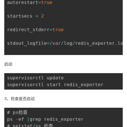
autorestart
=
true
startsecs 
=
2
redirect_stderr
=
true
stdout_logfile
=
/
var
/
log
/
redis_exporter
.
log

启动
supervisorctl update

supervisorctl start redis_exporter
3、检查是否启动
# ps检查 

ps 
-
ef 
|
grep redis_exporter

# netstat
/
ss 检查
