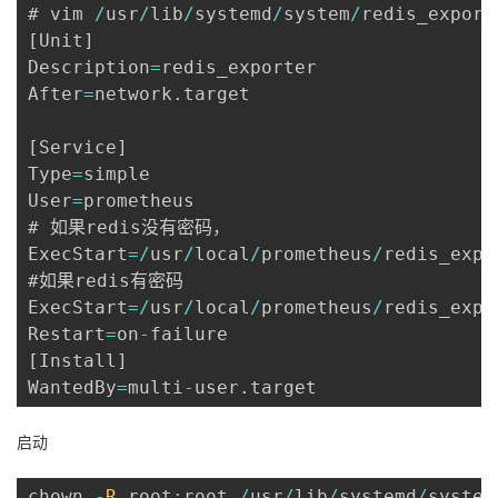
# vim 
/
usr
/
lib
/
systemd
/
system
/
redis_export
议
注
验
收
[
Unit
]
Description
=
redis_exporter

藏
After
=
network
.
target

[
Service
]
Type
=
simple

User
=
prometheus

# 如果redis没有密码，

ExecStart
=
/
usr
/
local
/
prometheus
/
redis_expo
#如果redis有密码

ExecStart
=
/
usr
/
local
/
prometheus
/
redis_expo
Restart
=
on
-
[
Install
]
WantedBy
=
multi
-
user
.
target
启动
chown 
-
R
 root
:
root 
/
usr
/
lib
/
systemd
/
system