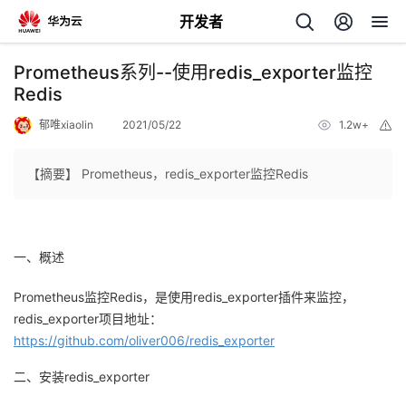
开发者
返
Prometheus系列--使用redis_exporter监控
回
Redis
郁唯xiaolin
2021/05/22
1.2w+
举
报
【摘要】 Prometheus，redis_exporter监控Redis
个
一、概述
我
人
Prometheus监控Redis，是使用redis_exporter插件来监控，
我
的
主
redis_exporter项目地址：
https://github.com/oliver006/redis_exporter
我
的
开
页
二、安装redis_exporter
我
的
开
发