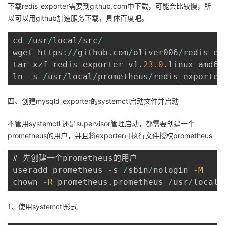
下载redis_exporter需要到github.com中下载，可能会比较慢，所
的
Programs
发
者
以可以用github加速服务下载，具体百度吧。
支
cd 
/
usr
/
local
/
src
/
者
我
wget https
:
/
/
github
.
com
/
oliver006
/
redis_ex
tar xzf redis_exporter
-
v1
.
23.0
.
linux
-
amd64
持
学
的
我
ln 
-
s 
/
usr
/
local
/
prometheus
/
redis_exporter
我
堂
博
的
我
四、创建mysqld_exporter的systemctl启动文件并启动
的
我
客
论
的
我
我
不管用systemctl 还是supervisor管理启动，都需要创建一个
prometheus的用户，并且将exporter可执行文件授权prometheus
技
的
坛
圈
的
我
的
我
# 先创建一个prometheus的用户

术
云
子
直
的
我
课
的
我
useradd prometheus 
-
s 
/
sbin
/
nologin 
-
M
chown 
-
R
 prometheus
.
prometheus 
/
usr
/
local
/
支
声
播
活
的
程
认
的
我
1、使用systemctl形式
持
建
动
关
证
实
的