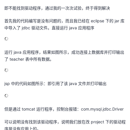
即不能找到驱动程序，通过我的一次次试验，终于得到解决
的
Programs
发
者
首先我的代码编写是没有问题的，而且我已经在 eclipse 下的 jar 库
支
者
我
中导入了 jdbc 驱动文件。直接运行 java 应用程序
持
学
的
我
我
运行 java 应用程序，结果如图所示，成功连接上数据库并打印输出
堂
博
的
我
了 teacher 表中所有数据。
的
我
客
论
的
我
我
技
的
坛
圈
的
我
的
我
jsp 中的代码如图所示：即引用了该 java 文件并打印输出
术
云
子
直
的
我
课
的
我
支
声
播
活
的
程
认
的
我
但是通过 tomcat 运行程序，控制台报错：com.mysql.jdbc.Driver
持
建
可以说明没有找到该驱动程序，说明我们放在改 project 下的驱动程
动
关
证
实
的
序是没有应用上的。