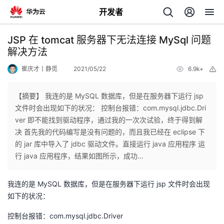
开发者
返
JSP 在 tomcat 服务器下无法连接 MySql 问题
回
解决方法
崔庆才丨静觅
2021/05/22
6.9k+
举
报
【摘要】 我连的是 MySQL 数据库，但是在服务器下运行 jsp
文件时会出现如下的状况： 控制台报错：com.mysql.jdbc.Dri
个
ver 即不能找到驱动程序，通过我的一次次试验，终于得到解
决 首先我的代码编写是没有问题的，而且我已经在 eclipse 下
我
人
的 jar 库中导入了 jdbc 驱动文件。直接运行 java 应用程序 运
行 java 应用程序，结果如图所示，成功...
我
的
主
我连的是 MySQL 数据库，但是在服务器下运行 jsp 文件时会出现
我
的
开
页
如下的状况：
我
的
控制台报错：com.mysql.jdbc.Driver
开
发