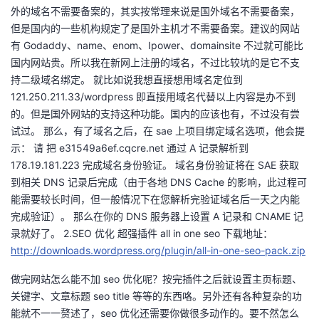
外的域名不需要备案的，其实按常理来说是国外域名不需要备案，
者
但是国内的一些机构规定了是国外主机才不需要备案。建议的网站
有 Godaddy、name、enom、Ipower、domainsite 不过就可能比
我
国内网站贵。所以我在新网上注册的域名，不过比较坑的是它不支
持二级域名绑定。 就比如说我想直接想用域名定位到
的
我
121.250.211.33/wordpress 即直接用域名代替以上内容是办不到
的。但是国外网站的支持这种功能。国内的应该也有，不过没有尝
博
的
我
试过。 那么，有了域名之后，在 sae 上项目绑定域名选项，他会提
示： 请 把 e31549a6ef.cqcre.net 通过 A 记录解析到
客
论
的
我
178.19.181.223 完成域名身份验证。 域名身份验证将在 SAE 获取
到相关 DNS 记录后完成（由于各地 DNS Cache 的影响，此过程可
坛
圈
的
我
能需要较长时间，但一般情况下在您解析完验证域名后一天之内能
完成验证）。 那么在你的 DNS 服务器上设置 A 记录和 CNAME 记
子
直
的
我
录就好了。 2.SEO 优化 超强插件 all in one seo 下载地址：
http://downloads.wordpress.org/plugin/all-in-one-seo-pack.zip
我
播
活
的
做完网站怎么能不加 seo 优化呢？按完插件之后就设置主页标题、
关键字、文章标题 seo title 等等的东西咯。另外还有各种复杂的功
我
动
关
的
能就不一一赘述了，seo 优化还需要你做很多动作的。要不然怎么