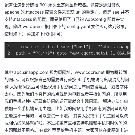
持
建
证
实
的
配置让这部分链接 301 永久重定向至新域名。通常是通过修改
apache 的.htaccess 配置文件来实现 url 的重定向，但是 sae 并不
议
验
收
支持.htaccess 的配置，而是使用了自己的 AppConfig 配置来实
现，修改 wordpress 根目录下的 config.yaml 文件即可达到效果，
藏
使用如下： 添加如下代码即可：
1
- rewrite: 
if
(in_header[
"host"
] ~ 
"^abc.sinaapp.c
2
path
 ~ 
"^(.*)$"
) 
goto
"www.cqcre.net$1 [L,QSA,R=3
其中 abc.sinaapp.com 即为原网址，www.cqcre.net 即为跳转到
的网址。可以根据自己的需要进行替换 6. 手机端访问出现混乱的问
题 大家访问之后可能出现用手机访问之后布局变得混乱，或者字体
太小。因为我们本身建的站点就是为电脑或者平板访问的，所以用
我们手机这种小屏幕来访问的话可能就会出现问题。 解决办法：单
独加一个手机端专用主题，比如我的网站用手机和电脑访问呈现的
主题是不一样的，可以尝试一下哦。 其实大家找个手机主题可以改
成相仿的风格就好啦。不过如果有直接支持电脑和手机同时访问的
主题那就不用咯。 在此推荐两款手机主题，大家可以在此基础上进