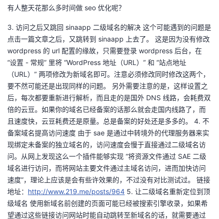
有人整天花那么多时间做 seo 优化呢？
我
注
的
开
3. 访问之后又跳回 sinaapp 二级域名的解决 这个可能遇到的问题是
的
Programs
发
点击一篇文章之后，又跳转到 sinaapp 上去了。 这是因为没有修改
wordpress 的 url 配置的缘故，只需要登录 wordpress 后台，在
支
者
“设置 - 常规” 里将 “WordPress 地址（URL）” 和 “站点地址
（URL）” 两项修改为新域名即可。注意必须修改同时修改这两个，
持
学
要不然可能还是出现同样的问题。 另外需要注意的是，这样设置之
后，每次都要重新进行解析，而且走的是国外 DNS 线路，会耗费双
我
堂
倍的云豆。如果你的域名已经备案的话那么就会走国内线路了，而
且速度快，云豆耗费还是原量。总是备案的好处还是多多的。 4. 不
的
我
我
备案域名提高访问速度 由于 sae 是通过中转境外的代理服务器来实
现绑定未备案的独立域名的，访问速度会慢于直接通过二级域名访
技
的
的
我
问。从网上发现这么一个插件能够实现 “将资源文件通过 SAE 二级
域名进行访问，而将网站主要文件通过主域名访问，进而加快访问
术
云
课
的
我
速度”，理论上应该是会有些许效果的，不过没有对比测试过。 链接
地址：
http://www.219.me/posts/964
5. 让二级域名重新定位到顶
支
声
程
认
的
我
级域名 使用新域名前创建的页面可能已经被搜索引擎收录，如果希
望通过这些链接访问网站时能自动跳转至新域名的话，就需要通过