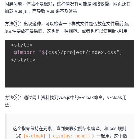
闪屏问题，体验不是很好，这种情况有可能是网络较慢，网页还在
者
加载 Vue.js ，而导致 Vue 来不及渲染
方法①：出现这种，可以检查一下样式文件是否放在文件最前面，
我
js文件要放在最后面，这也是一种规范。或者也可以使用link引用
的
我
 <style>

@import
 "$
{
css
}
/project/index.css"
;
博
的
我
 </style>

客
论
的
我
坛
圈
的
我
方法②：通过网上资料找到vue.js中的v-cloak命令，v-cloak用
子
直
的
我
法：
我
播
活
的
这个指令保持在元素上直到关联实例结束编译。和 css 规则
我
动
关
的
（如
）一起用，这个指
[v-cloak] { display: none }