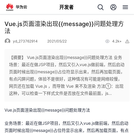
开发者
返
Vue.js页面渲染出现{{message}}问题处理方
回
法
yd_273762914
2021/05/22
4.2k+
举
报
【摘要】 Vue.js页面渲染出现{{message}}问题处理方法 业务
场景：最近在做JSP项目，然后又引入vue.js做前端，然后启动
个
页面时候出现{{message}}占位符显示出来，然后再加载页面，
有点闪屏问题，体验不是很好，这种情况有可能是网络较慢，
我
人
网页还在加载 Vue.js ，而导致 Vue 来不及渲染 方法①：出现
这种，可以检查一下样式文件是否放在文件最前面，js...
的
主
Vue.js页面渲染出现{{message}}问题处理方法
开
页
业务场景：最近在做JSP项目，然后又引入vue.js做前端，然后启动
发
页面时候出现{{message}}占位符显示出来，然后再加载页面，有点