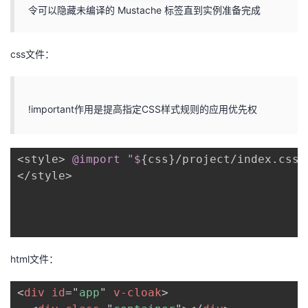
令可以隐藏未编译的 Mustache 标签直到实例准备完成
我
注
的
开
的
Programs
发
css文件：
支
者
!important作用是提高指定CSS样式规则的应用优先权
持
学
我
堂
<style> 
@import
 "$
{
css
}
/project/index.css"
</style>

的
我
我
技
的
的
我
术
云
课
的
我
html文件：
支
声
程
认
的
我
<
div
id
=
"
app
"
v-cloak
>