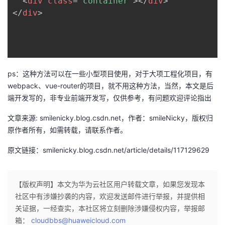
<
div
class
=
"
container
"
>
</
div
>
持
建
证
实
的
</
div
>
议
验
收
藏
ps：这种方法可以在一些小型项目使用，对于大项工程化项目，有
webpack、vue-router的项目，就不用这种方法，当然，本文是后
端开发写的，非专业前端开发写，仅供参考，有问题欢迎评论指出
文章来源: smilenicky.blog.csdn.net，作者：smileNicky，版权归
原作者所有，如需转载，请联系作者。
原文链接：smilenicky.blog.csdn.net/article/details/117129629
【版权声明】本文为华为云社区用户转载文章，如果您发现本
社区中有涉嫌抄袭的内容，欢迎发送邮件进行举报，并提供相
关证据，一经查实，本社区将立刻删除涉嫌侵权内容，举报邮
箱：
cloudbbs@huaweicloud.com