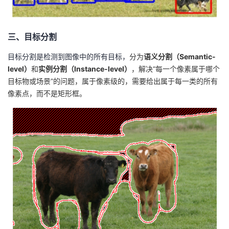
持
建
证
实
的
议
验
收
三、目标分割
藏
目标分割是检测到图像中的所有目标，
分为
语义分割（Semantic-
level）
和
实例分割（Instance-level）
，解决“每一个像素属于哪个
目标物或场景”的问题，属于像素级的，需要给出属于每一类的所有
像素点，而不是矩形框。