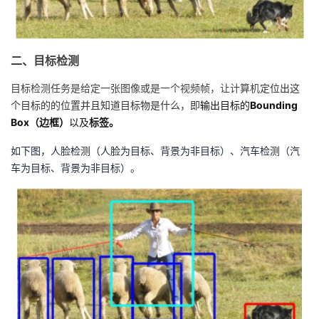
我
注
的
开
的
Programs
发
二、目标检测
支
者
目标检测任务是给定一张图像或是一个视频帧，让计算机
定位出这
个目标的的位置并且知道目标物是什么，即
输出目标的
Bounding
持
学
Box（边框）
以及
标签。
如下图，人脸检测（人脸为目标、背景为非目标）、汽车检测（汽
我
堂
车为目标、背景为非目标）。
的
我
我
技
的
的
我
术
云
课
的
我
支
声
程
认
的
我