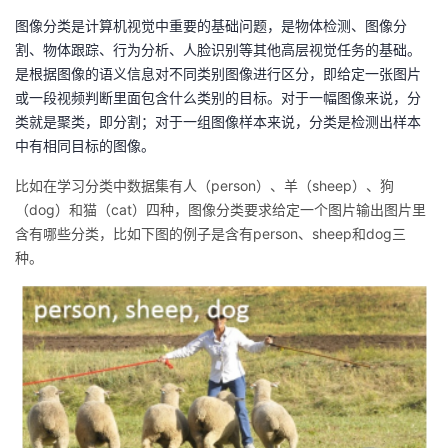
图像分类是计算机视觉中重要的基础问题，是物体检测、图像分
者
割、物体跟踪、行为分析、人脸识别等其他高层视觉任务的基础。
是根据图像的语义信息对不同类别图像进行区分，即给定一张图片
我
或一段视频判断里面包含什么类别的目标。对于一幅图像来说，分
类就是聚类，即分割；对于一组图像样本来说，分类是检测出样本
的
我
中有相同目标的图像。
博
的
我
比如在学习分类中数据集有人（person）、羊（sheep）、狗
（dog）和猫（cat）四种，图像分类要求给定一个图片输出图片里
客
论
的
我
含有哪些分类，比如下图的例子是含有person、sheep和dog三
种。
坛
圈
的
我
子
直
的
我
我
播
活
的
我
动
关
的