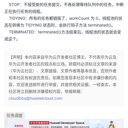
​ STOP：不接受新的任务提交，不再处理等待队列中的任务，中断
者
正在执行任务的线程。
​ TIDYING：所有的任务都销毁了，workCount 为 0，线程池的状
我
态在转换为 TIDYING 状态时，会执行钩子方法 terminated()。
​ TERMINATED：terminated()方法结束后，线程池的状态就会变
的
我
成这个。
博
的
我
【声明】本内容来自华为云开发者社区博主，不代表华为云及
华为云开发者社区的观点和立场。转载时必须标注文章的来源
客
论
的
我
（华为云社区）、文章链接、文章作者等基本信息，否则作者
和本社区有权追究责任。如果您发现本社区中有涉嫌抄袭的内
坛
圈
的
我
容，欢迎发送邮件进行举报，并提供相关证据，一经查实，本
社区将立刻删除涉嫌侵权内容，举报邮箱：
子
直
的
我
cloudbbs@huaweicloud.com
我
播
活
的
任务调度
我
动
关
的