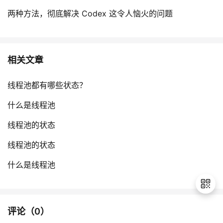
持
建
证
实
的
两种方法，彻底解决 Codex 这令人恼火的问题
议
验
收
藏
相关文章
线程池都有哪些状态？
什么是线程池
线程池的状态
线程池的状态
什么是线程池
评论（
0
）