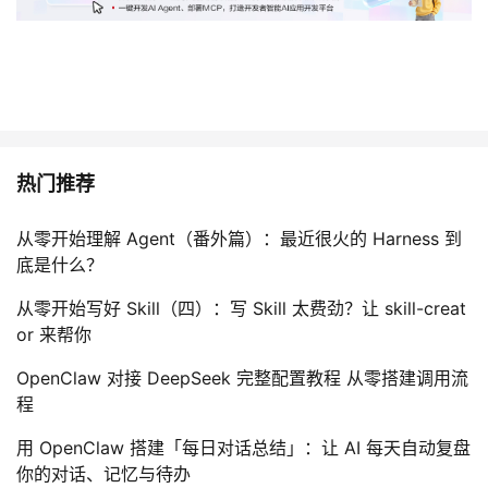
我
注
的
开
的
Programs
发
支
者
持
热门推荐
学
我
堂
从零开始理解 Agent（番外篇）：最近很火的 Harness 到
底是什么？
的
我
我
从零开始写好 Skill（四）：写 Skill 太费劲？让 skill-creat
or 来帮你
技
的
的
我
OpenClaw 对接 DeepSeek 完整配置教程 从零搭建调用流
术
云
课
的
我
程
支
声
用 OpenClaw 搭建「每日对话总结」：让 AI 每天自动复盘
程
认
的
我
你的对话、记忆与待办