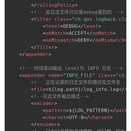
</
rollingPolicy
>
<!-- 此日志文件只记录debug级别的 -->
<
filter
class
=
"
ch.qos.logback.clas
<
level
>
DEBUG
</
level
>
<
onMatch
>
ACCEPT
</
onMatch
>
<
onMismatch
>
DENY
</
onMismatch
>
</
filter
>
</
appender
>
<!-- 时间滚动输出 level为 INFO 日志 -->
<
appender
name
=
"
INFO_FILE
"
class
=
"
ch.q
<!-- 正在记录的日志文件的路径及文件名 --
<
file
>
${log.path}/log_info.log
</
fi
<!--日志文件输出格式-->
<
encoder
>
<
pattern
>
${LOG_PATTERN}
</
patte
<
charset
>
UTF-8
</
charset
>
</
encoder
>