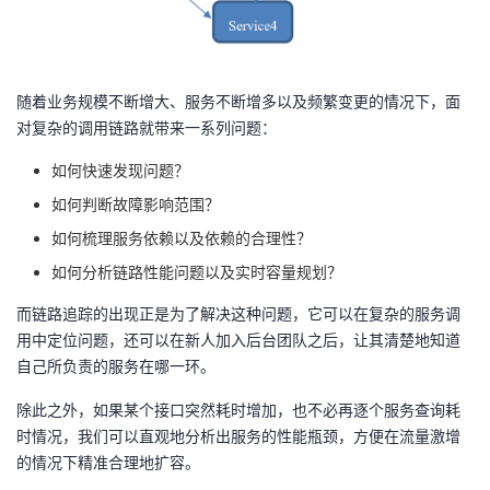
我
注
的
开
的
Programs
发
随着业务规模不断增大、服务不断增多以及频繁变更的情况下，面
对复杂的调用链路就带来一系列问题：
支
者
如何快速发现问题？
持
学
如何判断故障影响范围？
我
堂
如何梳理服务依赖以及依赖的合理性？
如何分析链路性能问题以及实时容量规划？
的
我
我
而链路追踪的出现正是为了解决这种问题，它可以在复杂的服务调
用中定位问题，还可以在新人加入后台团队之后，让其清楚地知道
技
的
的
我
自己所负责的服务在哪一环。
术
云
课
的
我
除此之外，如果某个接口突然耗时增加，也不必再逐个服务查询耗
时情况，我们可以直观地分析出服务的性能瓶颈，方便在流量激增
支
声
程
认
的
我
的情况下精准合理地扩容。