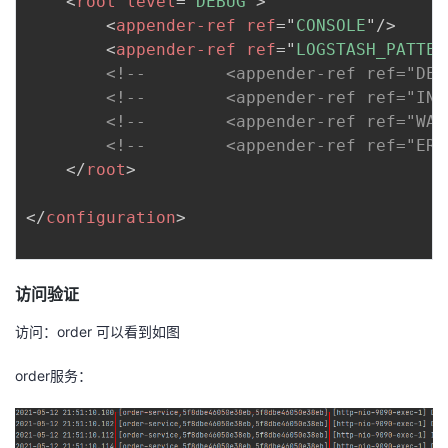
<
root
level
=
"
DEBUG
"
>
<
appender-ref
ref
=
"
CONSOLE
"
/>
<
appender-ref
ref
=
"
LOGSTASH_PATTER
<!--        <appender-ref ref="DEB
<!--        <appender-ref ref="INF
<!--        <appender-ref ref="WAR
<!--        <appender-ref ref="ERR
</
root
>
</
configuration
>
访问验证
访问：
order
可以看到如图
order服务：