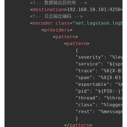
<!-- 数据输出目的地 -->
<
destination
>
192.168.10.101:9250
</
<!-- 日志输出编码 -->
<
encoder
class
=
"
net.logstash.logba
<
providers
>
<
pattern
>
<
pattern
>
                        {

                        "severity": "%level
                        "service": "${spri
                        "trace": "%X{X-B3-
                        "span": "%X{X-B3-Sp
                        "exportable": "%X{
                        "pid": "${PID:-}",

                        "thread": "%thread"
                        "class": "%logger{4
                        "rest": "%message"

                        }

</
pattern
>