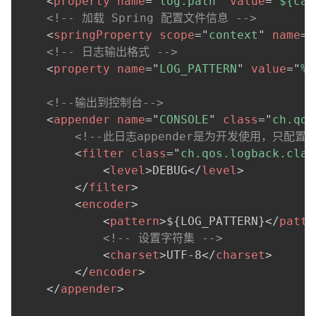
<
property
name
=
"
log.path
"
value
=
"
${cat
<!-- 加载 Spring 配置文件信息 -->
<
springProperty
scope
=
"
context
"
name
=
"
<!-- 日志输出格式 -->
<
property
name
=
"
LOG_PATTERN
"
value
=
"
%d
<!--输出到控制台-->
<
appender
name
=
"
CONSOLE
"
class
=
"
ch.qos
<!--此日志appender是为开发使用，只
<
filter
class
=
"
ch.qos.logback.clas
<
level
>
DEBUG
</
level
>
</
filter
>
<
encoder
>
<
pattern
>
${LOG_PATTERN}
</
patte
<!-- 设置字符集 -->
<
charset
>
UTF-8
</
charset
>
</
encoder
>
</
appender
>