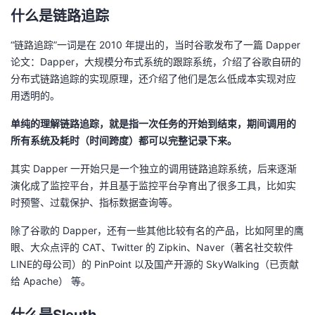
持
建
证
实
的
什么是链路追踪
议
验
收
“链路追踪”一词是在 2010 年提出的，当时谷歌发布了一篇 Dapper
论文：Dapper，大规模分布式系统的跟踪系统，介绍了谷歌自研的
藏
分布式链路追踪的实现原理，还介绍了他们是怎么低成本实现对应
用透明的。
单纯的理解链路追踪，就是指一次任务的开始到结束，期间调用的
所有系统及耗时（时间跨度）都可以完整记录下来。
其实 Dapper 一开始只是一个独立的调用链路追踪系统，后来逐渐
演化成了监控平台，并且基于监控平台孕育出了很多工具，比如实
时预警、过载保护、指标数据查询等。
除了谷歌的 Dapper，还有一些其他比较有名的产品，比如阿里的鹰
眼、大众点评的 CAT、Twitter 的 Zipkin、Naver（著名社交软件
LINE的母公司）的 PinPoint 以及国产开源的 SkyWalking（已贡献
给 Apache） 等。