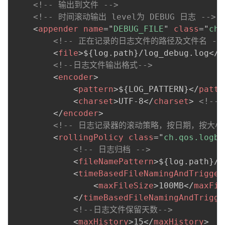
<!-- 输出到文件 -->
<!-- 时间滚动输出 level为 DEBUG 日志 -->
<
appender
name
=
"
DEBUG_FILE
"
class
=
"
ch.
<!-- 正在记录的日志文件的路径及文件名 --
<
file
>
${log.path}/log_debug.log
</
f
<!--日志文件输出格式-->
<
encoder
>
<
pattern
>
${LOG_PATTERN}
</
patte
<
charset
>
UTF-8
</
charset
>
<!--
</
encoder
>
<!-- 日志记录器的滚动策略，按日期，按大小记
<
rollingPolicy
class
=
"
ch.qos.logba
<!-- 日志归档 -->
<
fileNamePattern
>
${log.path}/d
<
timeBasedFileNamingAndTrigger
<
maxFileSize
>
100MB
</
maxFil
</
timeBasedFileNamingAndTrigge
<!--日志文件保留天数-->
<
maxHistory
>
15
</
maxHistory
>