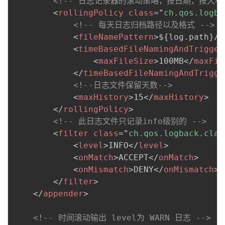
<!-- 日志记录器的滚动策略，按日期，按大小记
<
rollingPolicy
class
=
"
ch.qos.logba
<!-- 每天日志归档路径以及格式 -->
<
fileNamePattern
>
${log.path}/i
<
timeBasedFileNamingAndTrigger
<
maxFileSize
>
100MB
</
maxFil
</
timeBasedFileNamingAndTrigge
<!--日志文件保留天数-->
<
maxHistory
>
15
</
maxHistory
>
</
rollingPolicy
>
<!-- 此日志文件只记录info级别的 -->
<
filter
class
=
"
ch.qos.logback.clas
<
level
>
INFO
</
level
>
<
onMatch
>
ACCEPT
</
onMatch
>
<
onMismatch
>
DENY
</
onMismatch
>
</
filter
>
</
appender
>
<!-- 时间滚动输出 level为 WARN 日志 -->