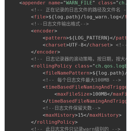
<
appender
name
=
"
WARN_FILE
"
class
=
"
ch.q
<!-- 正在记录的日志文件的路径及文件名 --
<
file
>
${log.path}/log_warn.log
</
fi
<!--日志文件输出格式-->
<
encoder
>
<
pattern
>
${LOG_PATTERN}
</
patte
<
charset
>
UTF-8
</
charset
>
<!--
</
encoder
>
<!-- 日志记录器的滚动策略，按日期，按大小记
<
rollingPolicy
class
=
"
ch.qos.logba
<
fileNamePattern
>
${log.path}/w
<!-- 每个日志文件最大100MB -->
<
timeBasedFileNamingAndTrigger
<
maxFileSize
>
100MB
</
maxFil
</
timeBasedFileNamingAndTrigge
<!--日志文件保留天数-->
<
maxHistory
>
15
</
maxHistory
>
</
rollingPolicy
>
<!-- 此日志文件只记录warn级别的 -->