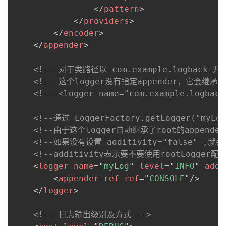
</
pattern
>
</
providers
>
</
encoder
>
</
appender
>
<!-- 对于类路径以 com.example.logback
<!-- 这个logger没有指定appender，它会继承r
<!-- <logger name="com.example.logback
<!--通过 LoggerFactory.getLogger("my
<!--由于这个logger自动继承了root的appender
<!--如果没有设置 additivity="false"
<!--additivity表示要不要使用rootLogger配
<
logger
name
=
"
myLog
"
level
=
"
INFO
"
addi
<
appender-ref
ref
=
"
CONSOLE
"
/>
</
logger
>
<!-- 日志输出级别及方式 -->