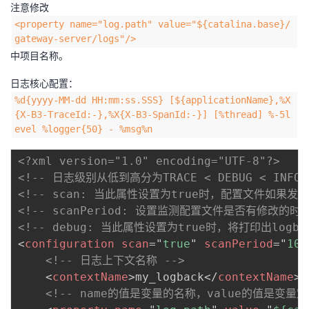
注意修改
<property name="log.path" value="${catalina.base}/
gateway-server/logs"/>
中项目名称。
日志核心配置：
%d{yyyy-MM-dd HH:mm:ss.SSS} [${applicationName},%X
{X-B3-TraceId:-},%X{X-B3-SpanId:-}] [%thread] %-5l
evel %logger{50} - %msg%n
<?xml version="1.0" encoding="UTF-8"?>
<!-- 日志级别从低到高分为TRACE < DEBUG < INFO
<!-- scan: 当此属性设置为true时，配置文件如果发
<!-- scanPeriod: 设置监测配置文件是否有修改
<!-- debug: 当此属性设置为true时，将打印出log
<
configuration
scan
=
"
true
"
scanPeriod
=
"
10 
<!-- 日志上下文名称 -->
<
contextName
>
my_logback
</
contextName
>
<!-- name的值是变量的名称，value的值是变