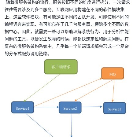
​ 随着微服务架构的流行，服务按照不同的维度进行拆分，一次请求
往往需要涉及到多个服务。互联网应用构建在不同的软件模块集
者
上，这些软件模块，有可能是由不同的团队开发、可能使用不同的
编程语言来实现、有可能布在了几千台服务器，横跨多个不同的数
我
据中心。因此，就需要一些可以帮助理解系统行为、用于分析性能
问题的工具，以便发生故障的时候，能够快速定位和解决问题。在
的
我
复杂的微服务架构系统中，几乎每一个前端请求都会形成一个复杂
的分布式服务调用链路。
博
的
我
客
论
的
我
坛
圈
的
我
子
直
的
我
我
播
活
的
我
动
关
的