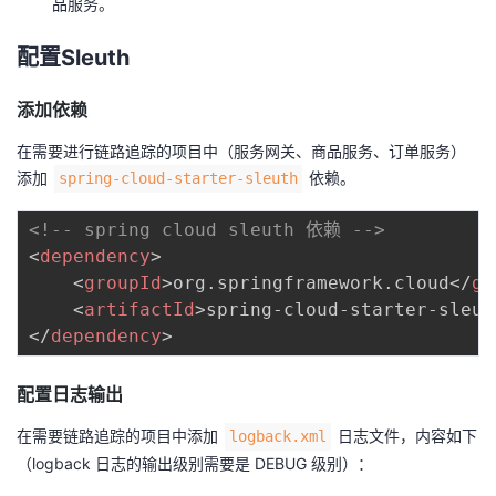
品服务。
配置Sleuth
添加依赖
在需要进行链路追踪的项目中（服务网关、商品服务、订单服务）
添加
依赖。
spring-cloud-starter-sleuth
<!-- spring cloud sleuth 依赖 -->
<
dependency
>
<
groupId
>
org.springframework.cloud
</
gr
<
artifactId
>
spring-cloud-starter-sleut
</
dependency
>
配置日志输出
在需要链路追踪的项目中添加
日志文件，内容如下
logback.xml
（logback 日志的输出级别需要是 DEBUG 级别）：