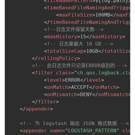
<
fileNamePattern
>
${log.path}/e
<
timeBasedFileNamingAndTrigger
<
maxFileSize
>
100MB
</
maxFil
</
timeBasedFileNamingAndTrigge
<!--日志文件保留天数-->
<
maxHistory
>
15
</
maxHistory
>
<!-- 日志量最大 10 GB -->
<
totalSizeCap
>
10GB
</
totalSizeC
</
rollingPolicy
>
<!-- 此日志文件只记录ERROR级别的 -->
<
filter
class
=
"
ch.qos.logback.clas
<
level
>
ERROR
</
level
>
<
onMatch
>
ACCEPT
</
onMatch
>
<
onMismatch
>
DENY
</
onMismatch
>
</
filter
>
</
appender
>
<!-- 为 logstash 输出 JSON 格式数据 -->
<
appender
name
=
"
LOGSTASH_PATTERN
"
clas