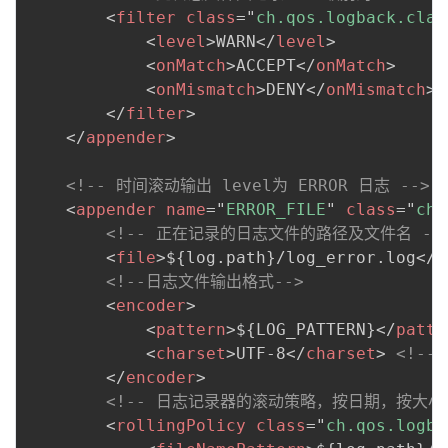
<
filter
class
=
"
ch.qos.logback.clas
<
level
>
WARN
</
level
>
<
onMatch
>
ACCEPT
</
onMatch
>
<
onMismatch
>
DENY
</
onMismatch
>
</
filter
>
</
appender
>
<!-- 时间滚动输出 level为 ERROR 日志 -->
<
appender
name
=
"
ERROR_FILE
"
class
=
"
ch.
<!-- 正在记录的日志文件的路径及文件名 --
<
file
>
${log.path}/log_error.log
</
f
<!--日志文件输出格式-->
<
encoder
>
<
pattern
>
${LOG_PATTERN}
</
patte
<
charset
>
UTF-8
</
charset
>
<!--
</
encoder
>
<!-- 日志记录器的滚动策略，按日期，按大小记
<
rollingPolicy
class
=
"
ch.qos.logba