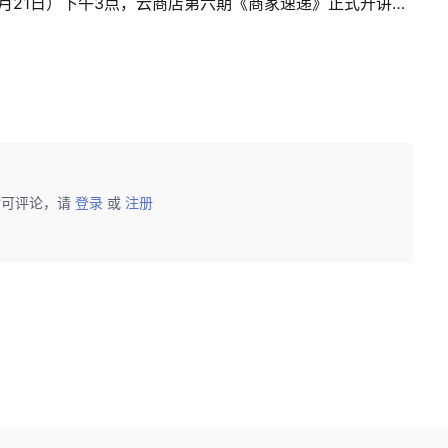
助力合作伙伴，加速经营增长！本周四（5月21日）下午3点，云商店第六期《商家速递》正式开讲！诚邀您的参与~
后可评论，请
登录
或
注册