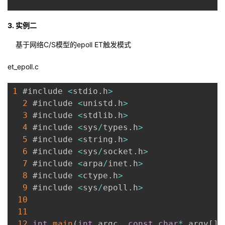
3. 实例二
基于网络C/S模型的epoll ET触发模式
et_epoll.c
1
 #include 
<
stdio
.
h
>
2
 #include 
<
unistd
.
h
>
3
 #include 
<
stdlib
.
h
>
4
 #include 
<
sys
/
types
.
h
>
5
 #include 
<
string
.
h
>
6
 #include 
<
sys
/
socket
.
h
>
7
 #include 
<
arpa
/
inet
.
h
>
8
 #include 
<
ctype
.
h
>
9
 #include 
<
sys
/
epoll
.
h
>
10
11
12
int
main
(
int
 argc
,
const
char
*
 argv
[
]
)