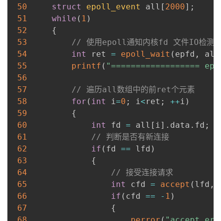
50
struct
epoll_event
 all
[
2000
]
;
51
while
(
1
)
52
{
53
// 使用epoll通知内核fd 文件IO检测
54
int
 ret 
=
epoll_wait
(
epfd
,
 all
55
printf
(
"================== epo
56
57
// 遍历all数组中的前ret个元素
58
for
(
int
 i
=
0
;
 i
<
ret
;
++
i
)
59
{
60
int
 fd 
=
 all
[
i
]
.
data
.
fd
;
61
// 判断是否有新连接
62
if
(
fd 
==
 lfd
)
63
{
64
// 接受连接请求
65
int
 cfd 
=
accept
(
lfd
,
66
if
(
cfd 
==
-
1
)
67
{
68
perror
(
"accept err