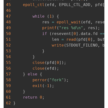
45
epoll_ctl
(
efd
,
 EPOLL_CTL_ADD
,
 pfd
[
0
46
47
while
(
1
)
{
48
             res 
=
epoll_wait
(
efd
,
 resev
49
printf
(
"res %d\n"
,
 res
)
;
50
if
(
resevent
[
0
]
.
data
.
fd 
==
 
51
                 len 
=
read
(
pfd
[
0
]
,
 buf
,
52
write
(
STDOUT_FILENO
,
 bu
53
}
54
}
55
close
(
pfd
[
0
]
)
;
56
close
(
efd
)
;
57
}
else
{
58
perror
(
"fork"
)
;
59
exit
(
-
1
)
;
60
}
61
return
0
;
62
}