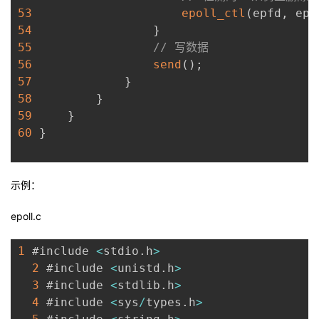
53
epoll_ctl
(
epfd
,
 epo
54
}
55
// 写数据
56
send
(
)
;
57
}
58
}
59
}
60
}
示例：
epoll.c
1
 #include 
<
stdio
.
h
>
2
 #include 
<
unistd
.
h
>
3
 #include 
<
stdlib
.
h
>
4
 #include 
<
sys
/
types
.
h
>