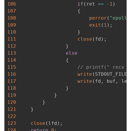
106
if
(
ret 
==
-
1
)
107
{
108
perror
(
"epoll_
109
exit
(
1
)
;
110
}
111
close
(
fd
)
;
112
}
113
else
114
{
115
// printf(" recv b
116
write
(
STDOUT_FILEN
117
write
(
fd
,
 buf
,
 len
118
}
119
}
120
}
121
}
122
123
close
(
lfd
)
;
124
return
0
;