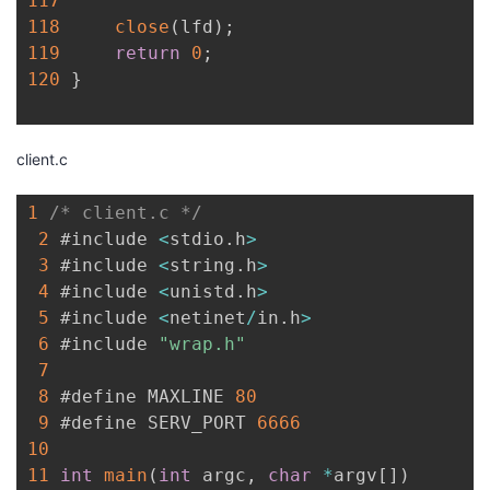
117
118
close
(
lfd
)
;
119
return
0
;
120
}
client.c
1
/* client.c */
2
 #include 
<
stdio
.
h
>
3
 #include 
<
string
.
h
>
4
 #include 
<
unistd
.
h
>
5
 #include 
<
netinet
/
in
.
h
>
6
 #include 
"wrap.h"
7
8
 #define MAXLINE 
80
9
 #define SERV_PORT 
6666
10
11
int
main
(
int
 argc
,
char
*
argv
[
]
)