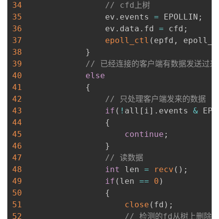
持
建
34
// cfd上树
证
实
的
35
                 ev
.
events 
=
 EPOLLIN
;
议
36
                 ev
.
data
.
fd 
=
 cfd
;
验
收
37
epoll_ctl
(
epfd
,
 epoll_c
38
}
藏
39
// 已经连接的客户端有数据发送过来
40
else
41
{
42
// 只处理客户端发来的数据
43
if
(
!
all
[
i
]
.
events 
&
 EPO
44
{
45
continue
;
46
}
47
// 读数据
48
int
 len 
=
recv
(
)
;
49
if
(
len 
==
0
)
50
{
51
close
(
fd
)
;
52
// 检测的fd从树上删除