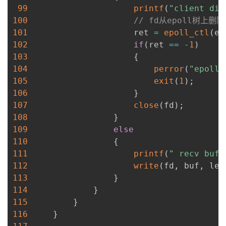
99
printf
(
"client dis
100
// fd从epoll树上删除
101
                     ret 
=
epoll_ctl
(
ep
102
if
(
ret 
==
-
1
)
103
{
104
perror
(
"epoll_
105
exit
(
1
)
;
106
}
107
close
(
fd
)
;
108
}
109
else
110
{
111
printf
(
" recv buf:
112
write
(
fd
,
 buf
,
 len
113
}
114
}
115
}
116
}