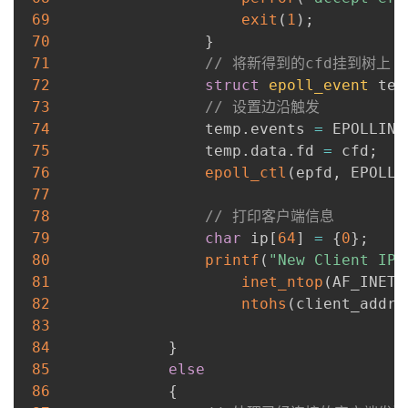
69
exit
(
1
)
;
70
}
71
// 将新得到的cfd挂到树上
72
struct
epoll_event
 tem
73
// 设置边沿触发
74
                 temp
.
events 
=
 EPOLLIN 
75
                 temp
.
data
.
fd 
=
 cfd
;
76
epoll_ctl
(
epfd
,
 EPOLL_
77
78
// 打印客户端信息
79
char
 ip
[
64
]
=
{
0
}
;
80
printf
(
"New Client IP:
81
inet_ntop
(
AF_INET
,
82
ntohs
(
client_addr
.
83
84
}
85
else
86
{