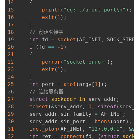
14
{
15
printf
(
"eg: ./a.out port\n"
)
;
16
exit
(
1
)
;
17
}
18
// 创建套接字
19
int
 fd 
=
socket
(
AF_INET
,
 SOCK_STREA
20
if
(
fd 
==
-
1
)
21
{
22
perror
(
"socket error"
)
;
23
exit
(
1
)
;
24
}
25
int
 port 
=
atoi
(
argv
[
1
]
)
;
26
// 连接服务器
27
struct
sockaddr_in
 serv_addr
;
28
memset
(
&
serv_addr
,
0
,
sizeof
(
serv_a
29
     serv_addr
.
sin_family 
=
 AF_INET
;
30
     serv_addr
.
sin_port 
=
htons
(
port
)
;
31
inet_pton
(
AF_INET
,
"127.0.0.1"
,
&
se
32
int
 ret 
=
connect
(
fd
,
(
struct
socka