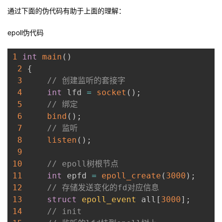
通过下面的伪代码有助于上面的理解：
者
epoll伪代码
我
1
int
main
(
)
的
我
2
{
3
// 创建监听的套接字
博
的
我
4
int
 lfd 
=
socket
(
)
;
5
// 绑定
客
论
的
我
6
bind
(
)
;
7
// 监听
坛
圈
的
我
8
listen
(
)
;
9
子
直
的
我
10
// epoll树根节点
11
int
 epfd 
=
epoll_create
(
3000
)
;
我
播
活
的
12
// 存储发送变化的fd对应信息
13
struct
epoll_event
 all
[
3000
]
;
我
动
关
的
14
// init