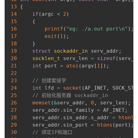
13
{
14
if
(
argc 
<
2
)
15
{
16
printf
(
"eg: ./a.out port\n"
)
;
17
exit
(
1
)
;
18
}
19
struct
sockaddr_in
 serv_addr
;
20
socklen_t
 serv_len 
=
sizeof
(
serv_a
21
int
 port 
=
atoi
(
argv
[
1
]
)
;
22
23
// 创建套接字
24
int
 lfd 
=
socket
(
AF_INET
,
 SOCK_STR
25
// 初始化服务器 sockaddr_in 
26
memset
(
&
serv_addr
,
0
,
 serv_len
)
;
27
     serv_addr
.
sin_family 
=
 AF_INET
;
28
     serv_addr
.
sin_addr
.
s_addr 
=
htonl
(
29
     serv_addr
.
sin_port 
=
htons
(
port
)
;
30
// 绑定IP和端口