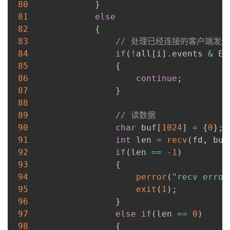
80
}
81
else
82
{
83
// 处理已经连接的客户端发
84
if
(
!
all
[
i
]
.
events 
&
 EP
85
{
86
continue
;
87
}
88
89
// 读数据
90
char
 buf
[
1024
]
=
{
0
}
;
91
int
 len 
=
recv
(
fd
,
 buf
92
if
(
len 
==
-
1
)
93
{
94
perror
(
"recv error
95
exit
(
1
)
;
96
}
97
else
if
(
len 
==
0
)
98
{