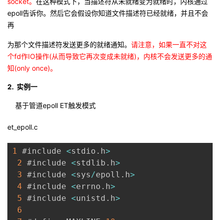
socket。
在这种模式下，当描述符从未就绪变为就绪时，内核通过
epoll告诉你。然后它会假设你知道文件描述符已经就绪，并且不会
再
为那个文件描述符发送更多的就绪通知。
请注意，如果一直不对这
个fd作IO操作(从而导致它再次变成未就绪)，内核不会发送更多的通
知(only once)。
2. 实例一
基于管道
epoll ET触发模式
et_epoll.c
1
 #include 
<
stdio
.
h
>
2
 #include 
<
stdlib
.
h
>
3
 #include 
<
sys
/
epoll
.
h
>
4
 #include 
<
errno
.
h
>
5
 #include 
<
unistd
.
h
>
6