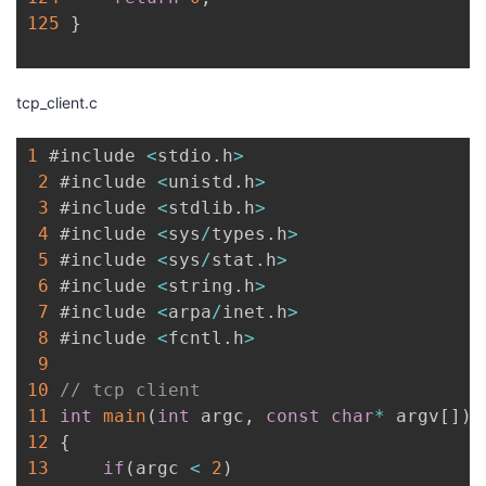
125
}
tcp_client.c
1
 #include 
<
stdio
.
h
>
2
 #include 
<
unistd
.
h
>
3
 #include 
<
stdlib
.
h
>
4
 #include 
<
sys
/
types
.
h
>
5
 #include 
<
sys
/
stat
.
h
>
6
 #include 
<
string
.
h
>
7
 #include 
<
arpa
/
inet
.
h
>
8
 #include 
<
fcntl
.
h
>
9
10
// tcp client
11
int
main
(
int
 argc
,
const
char
*
 argv
[
]
)
12
{
13
if
(
argc 
<
2
)