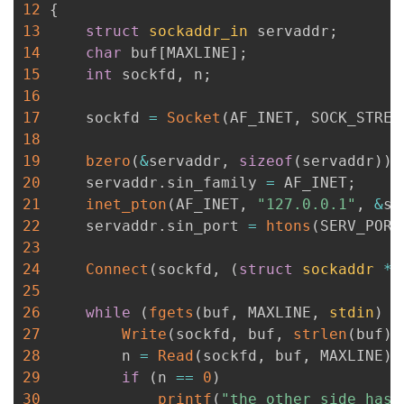
12
{
13
struct
sockaddr_in
 servaddr
;
14
char
 buf
[
MAXLINE
]
;
15
int
 sockfd
,
 n
;
16
17
     sockfd 
=
Socket
(
AF_INET
,
 SOCK_STREA
18
19
bzero
(
&
servaddr
,
sizeof
(
servaddr
)
)
;
20
     servaddr
.
sin_family 
=
 AF_INET
;
21
inet_pton
(
AF_INET
,
"127.0.0.1"
,
&
se
22
     servaddr
.
sin_port 
=
htons
(
SERV_PORT
23
24
Connect
(
sockfd
,
(
struct
sockaddr
*
)
25
26
while
(
fgets
(
buf
,
 MAXLINE
,
stdin
)
!
27
Write
(
sockfd
,
 buf
,
strlen
(
buf
)
)
28
         n 
=
Read
(
sockfd
,
 buf
,
 MAXLINE
)
;
29
if
(
n 
==
0
)
30
printf
(
"the other side has 