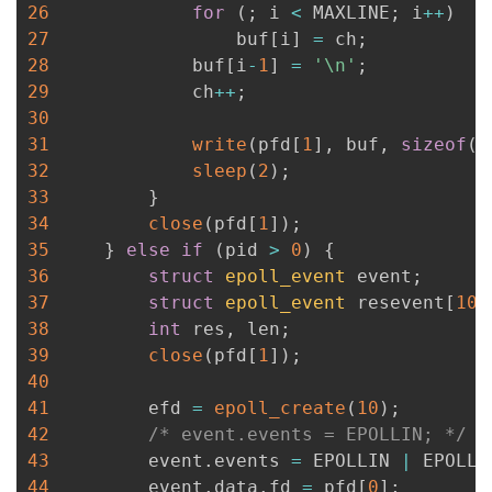
26
for
(
;
 i 
<
 MAXLINE
;
 i
++
)
27
                 buf
[
i
]
=
 ch
;
28
             buf
[
i
-
1
]
=
'\n'
;
29
             ch
++
;
30
31
write
(
pfd
[
1
]
,
 buf
,
sizeof
(
b
32
sleep
(
2
)
;
33
}
34
close
(
pfd
[
1
]
)
;
35
}
else
if
(
pid 
>
0
)
{
36
struct
epoll_event
 event
;
37
struct
epoll_event
 resevent
[
10
]
38
int
 res
,
 len
;
39
close
(
pfd
[
1
]
)
;
40
41
         efd 
=
epoll_create
(
10
)
;
42
/* event.events = EPOLLIN; */
43
         event
.
events 
=
 EPOLLIN 
|
 EPOLLE
44
         event
.
data
.
fd 
=
 pfd
[
0
]
;