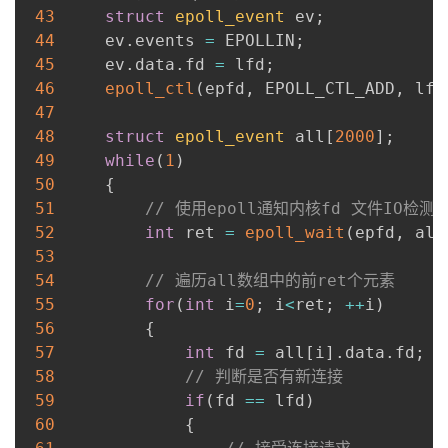
43
struct
epoll_event
 ev
;
44
     ev
.
events 
=
 EPOLLIN
;
45
     ev
.
data
.
fd 
=
 lfd
;
46
epoll_ctl
(
epfd
,
 EPOLL_CTL_ADD
,
 lfd
47
48
struct
epoll_event
 all
[
2000
]
;
49
while
(
1
)
50
{
51
// 使用epoll通知内核fd 文件IO检测 size
52
int
 ret 
=
epoll_wait
(
epfd
,
 all
53
54
// 遍历all数组中的前ret个元素
55
for
(
int
 i
=
0
;
 i
<
ret
;
++
i
)
56
{
57
int
 fd 
=
 all
[
i
]
.
data
.
fd
;
58
// 判断是否有新连接
59
if
(
fd 
==
 lfd
)
60
{