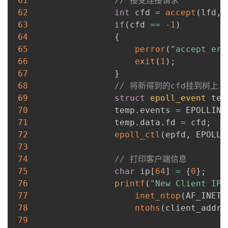
61
// 接受连接请求
62
int
 cfd 
=
accept
(
lfd
,
63
if
(
cfd 
==
-
1
)
64
{
65
perror
(
"accept err
66
exit
(
1
)
;
67
}
68
// 将新得到的cfd挂到树上
69
struct
epoll_event
 tem
70
                 temp
.
events 
=
 EPOLLIN
;
71
                 temp
.
data
.
fd 
=
 cfd
;
72
epoll_ctl
(
epfd
,
 EPOLL_
73
74
// 打印客户端信息
75
char
 ip
[
64
]
=
{
0
}
;
76
printf
(
"New Client IP:
77
inet_ntop
(
AF_INET
,
78
ntohs
(
client_addr
.
79