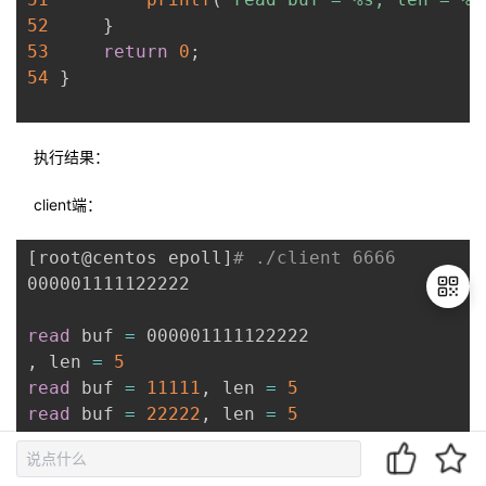
52
}
53
return
0
;
54
}
执行结果：
client端：
[
root@centos epoll
]
# ./client 6666
000001111122222

read
 buf 
=
 000001111122222

, len 
=
5
退
read
 buf 
=
11111
, len 
=
5
出
read
 buf 
=
22222
, len 
=
5
登
录
server端：