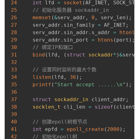
24
int
 lfd 
=
socket
(
AF_INET
,
 SOCK_STR
25
// 初始化服务器 sockaddr_in 
26
memset
(
&
serv_addr
,
0
,
 serv_len
)
;
27
     serv_addr
.
sin_family 
=
 AF_INET
;
28
     serv_addr
.
sin_addr
.
s_addr 
=
htonl
(
29
     serv_addr
.
sin_port 
=
htons
(
port
)
;
30
// 绑定IP和端口
31
bind
(
lfd
,
(
struct
sockaddr
*
)
&
serv_
32
33
// 设置同时监听的最大个数
34
listen
(
lfd
,
36
)
;
35
printf
(
"Start accept ......\n"
)
;
36
37
struct
sockaddr_in
 client_addr
;
38
socklen_t
 cli_len 
=
sizeof
(
client_
39
40
// 创建epoll树根节点
41
int
 epfd 
=
epoll_create
(
2000
)
;
42
// 初始化epoll树