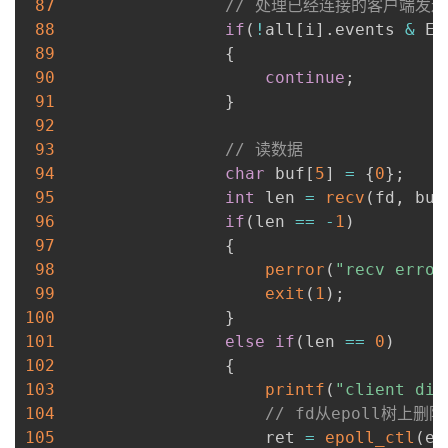
87
// 处理已经连接的客户端发
88
if
(
!
all
[
i
]
.
events 
&
 EP
89
{
90
continue
;
91
}
92
93
// 读数据
94
char
 buf
[
5
]
=
{
0
}
;
95
int
 len 
=
recv
(
fd
,
 buf
96
if
(
len 
==
-
1
)
97
{
98
perror
(
"recv error
99
exit
(
1
)
;
100
}
101
else
if
(
len 
==
0
)
102
{
103
printf
(
"client dis
104
// fd从epoll树上删除
105
                     ret 
=
epoll_ctl
(
ep