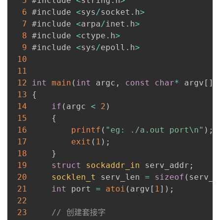
5
 #include 
<
string
.
h
>
6
 #include 
<
sys
/
socket
.
h
>
7
 #include 
<
arpa
/
inet
.
h
>
8
 #include 
<
ctype
.
h
>
9
 #include 
<
sys
/
epoll
.
h
>
10
11
12
int
main
(
int
 argc
,
const
char
*
 argv
[
]
)
13
{
14
if
(
argc 
<
2
)
15
{
16
printf
(
"eg: ./a.out port\n"
)
;
17
exit
(
1
)
;
18
}
19
struct
sockaddr_in
 serv_addr
;
20
socklen_t
 serv_len 
=
sizeof
(
serv_a
21
int
 port 
=
atoi
(
argv
[
1
]
)
;
22
23
// 创建套接字