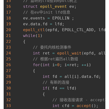
15
// 监听的lfd挂到epoll树上
我
注
的
开
16
struct
epoll_event
 ev
;
17
// 在ev中init lfd信息
的
Programs
发
18
     ev
.
events 
=
 EPOLLIN 
;
19
     ev
.
data
.
fd 
=
 lfd
;
支
者
20
epoll_ctl
(
epfd
,
 EPOLL_CTL_ADD
,
 lfd
,
21
while
(
1
)
持
学
22
{
23
// 委托内核检测事件
我
堂
24
int
 ret 
=
epoll_wait
(
epfd
,
 all
,
25
// 根据ret遍历all数组
的
我
26
for
(
int
 i
=
0
;
 i
<
ret
;
++
i
)
我
27
{
技
的
28
int
 fd 
=
 all
[
i
]
.
data
.
fd
;
的
我
29
// 有新的连接
术
云
30
if
(
 fd 
==
 lfd
)
课
的
我
31
{
支
声
32
// 接收连接请求 - accept
程
认
的
我
33
int
 cfd 
=
accept
(
)
;