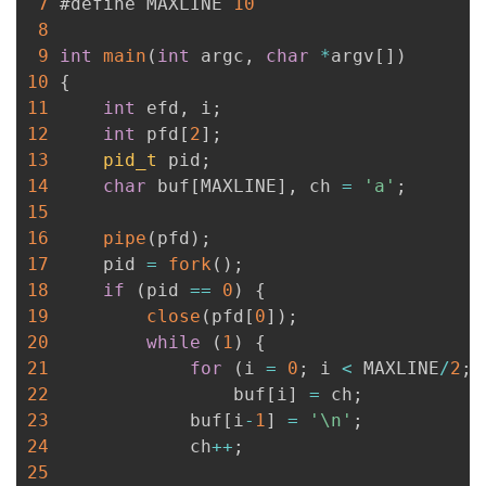
7
 #define MAXLINE 
10
8
9
int
main
(
int
 argc
,
char
*
argv
[
]
)
10
{
11
int
 efd
,
 i
;
12
int
 pfd
[
2
]
;
13
pid_t
 pid
;
14
char
 buf
[
MAXLINE
]
,
 ch 
=
'a'
;
15
16
pipe
(
pfd
)
;
17
     pid 
=
fork
(
)
;
18
if
(
pid 
==
0
)
{
19
close
(
pfd
[
0
]
)
;
20
while
(
1
)
{
21
for
(
i 
=
0
;
 i 
<
 MAXLINE
/
2
;
 
22
                 buf
[
i
]
=
 ch
;
23
             buf
[
i
-
1
]
=
'\n'
;
24
             ch
++
;
25