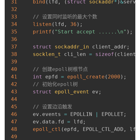
31
bind
(
lfd
,
(
struct
sockaddr
*
)
&
serv_
32
33
// 设置同时监听的最大个数
34
listen
(
lfd
,
36
)
;
35
printf
(
"Start accept ......\n"
)
;
36
37
struct
sockaddr_in
 client_addr
;
38
socklen_t
 cli_len 
=
sizeof
(
client_
39
40
// 创建epoll树根节点
41
int
 epfd 
=
epoll_create
(
2000
)
;
42
// 初始化epoll树
43
struct
epoll_event
 ev
;
44
45
// 设置边沿触发
46
     ev
.
events 
=
 EPOLLIN 
|
 EPOLLET
;
47
     ev
.
data
.
fd 
=
 lfd
;
48
epoll_ctl
(
epfd
,
 EPOLL_CTL_ADD
,
 lfd
49