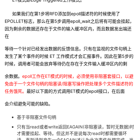
如果我们在第1步将RFD添加到epoll描述符的时候使用了
EPOLLET标志，那么在第5步调用epoll_wait之后将有可能会挂起，
因为剩余的数据还存在于文件的输入缓冲区内，而且数据发出端还
在
等待一个针对已经发出数据的反馈信息。只有在监视的文件句柄上
发生了某个事件的时候 ET 工作模式才会汇报事件。因此在第5步的
时候，调用者可能会放弃等待仍在存在于文件输入缓冲区内的剩
余数据。
epoll工作在ET模式的时候，必须使用非阻塞套接口，以避
免由于一个文件句柄的阻塞读/阻塞写操作把处理多个文件描述符的
任务饿死。
最好以下面的方式调用ET模式的epoll接口，在后面
会介绍避免可能的缺陷。
基于非阻塞文件句柄
只有当read或者write返回EAGAIN(非阻塞读，暂时无数据)时
才需要挂起、等待。但这并不是说每次read时都需要循环
读，直到读到产生一个EAGAIN才认为此次事件处理完成，当