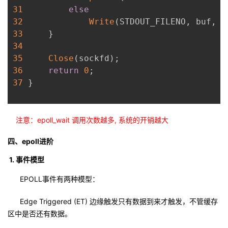
31
else
32
Write
(
STDOUT_FILENO
,
 buf
,
 n
33
}
34
35
Close
(
sockfd
)
;
36
return
0
;
37
}
注意：epoll_wait 调用次数越多, 系统的开销越大
四、epoll进阶
1. 事件模型
EPOLL事件有两种模型：
Edge Triggered (ET) 边缘触发只有数据到来才触发，不管缓存
区中是否还有数据。