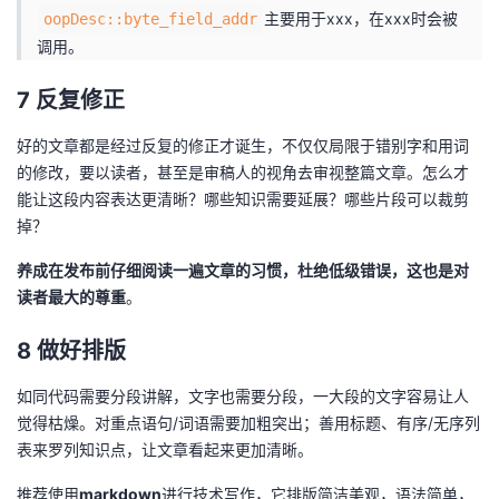
主要用于xxx，在xxx时会被
oopDesc::byte_field_addr
调用。
7 反复修正
好的文章都是经过反复的修正才诞生，不仅仅局限于错别字和用词
的修改，要以读者，甚至是审稿人的视角去审视整篇文章。怎么才
能让这段内容表达更清晰？哪些知识需要延展？哪些片段可以裁剪
掉？
养成在发布前仔细阅读一遍文章的习惯，杜绝低级错误，这也是对
读者最大的尊重
。
8 做好排版
如同代码需要分段讲解，文字也需要分段，一大段的文字容易让人
觉得枯燥。对重点语句/词语需要加粗突出；善用标题、有序/无序列
表来罗列知识点，让文章看起来更加清晰。
推荐使用
markdown
进行技术写作，它排版简洁美观，语法简单，