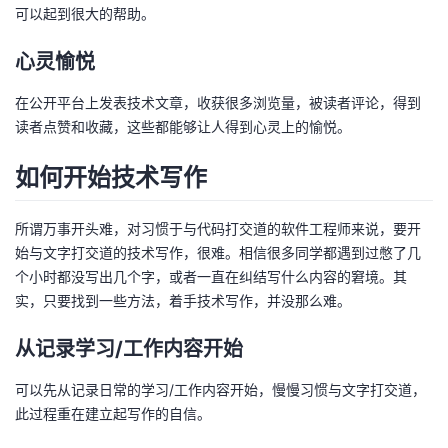
持
建
证
实
的
可以起到很大的帮助。
议
心灵愉悦
验
收
在公开平台上发表技术文章，收获很多浏览量，被读者评论，得到
藏
读者点赞和收藏，这些都能够让人得到心灵上的愉悦。
如何开始技术写作
所谓万事开头难，对习惯于与代码打交道的软件工程师来说，要开
始与文字打交道的技术写作，很难。相信很多同学都遇到过憋了几
个小时都没写出几个字，或者一直在纠结写什么内容的窘境。其
实，只要找到一些方法，着手技术写作，并没那么难。
从记录学习/工作内容开始
可以先从记录日常的学习/工作内容开始，慢慢习惯与文字打交道，
此过程重在建立起写作的自信。