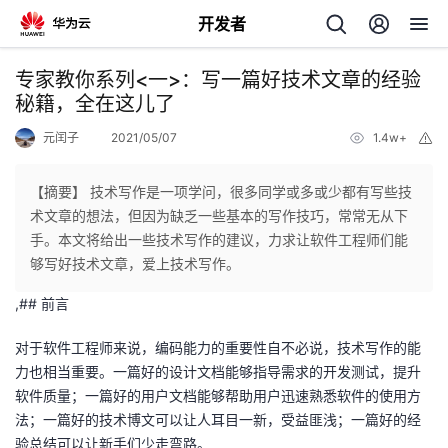
开发者
返
专家教你系列<一>：写一篇好技术文章的经验
回
秘籍，全在这儿了
元闰子
2021/05/07
1.4w+
举
报
【摘要】 技术写作是一项学问，很多同学或多或少都有写些技
术文章的想法，但因为缺乏一些基本的写作技巧，常常无从下
个
手。本文将给出一些技术写作的建议，力求让软件工程师们能
够写好技术文章，爱上技术写作。
我
人
,## 前言
的
主
对于软件工程师来说，编码能力的重要性自不必说，技术写作的能
力也相当重要。一篇好的设计文档能够指导需求的开发测试，提升
开
页
软件质量；一篇好的用户文档能够帮助用户迅速熟悉软件的使用方
法；一篇好的技术博文可以让人耳目一新，受益匪浅；一篇好的经
发
验总结可以让新手们少走弯路。