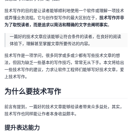
者
技术写作的目的是让读者能够顺利地使用一个软件或理解一项技术
或弄懂业务流程。它与创作型写作的最大区别在于，
技术写作并非
为了取悦读者，而是追求以简洁和精确的文字去阐明事实
我
。
一篇好的技术文章应该能够让符合条件的读者，在良好的阅读
的
我
体验下，理解甚至掌握文章所要传达的内容。
博
的
我
技术写作是一项学问，很多同学或多或少都有写些技术文章的想
法，但因为缺乏一些基本的写作技巧，常常无从下手。本文将给出
客
论
的
我
一些技术写作的建议，力求让软件工程师们能够写好技术文章，爱
上技术写作。
坛
圈
的
我
为什么要技术写作
子
直
的
我
前言有提到，一篇好的技术文章能够给读者带来众多益处，其实，
我
播
活
的
技术写作也同样能让作者本身收益颇丰。
我
动
关
的
提升表达能力