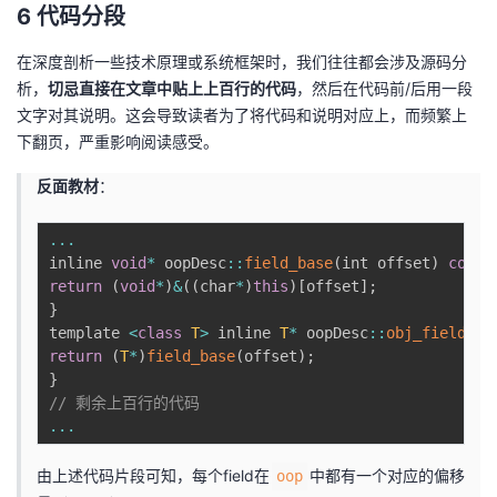
6 代码分段
在深度剖析一些技术原理或系统框架时，我们往往都会涉及源码分
析，
切忌直接在文章中贴上上百行的代码
，然后在代码前/后用一段
文字对其说明。这会导致读者为了将代码和说明对应上，而频繁上
下翻页，严重影响阅读感受。
反面教材
：
...
inline 
void
*
 oopDesc
:
:
field_base
(
int offset
)
const
return
(
void
*
)
&
(
(
char
*
)
this
)
[
offset
]
;
}
template 
<
class
T
>
 inline 
T
*
 oopDesc
:
:
obj_field_ad
return
(
T
*
)
field_base
(
offset
)
;
}
// 剩余上百行的代码
...
由上述代码片段可知，每个field在
中都有一个对应的偏移
oop