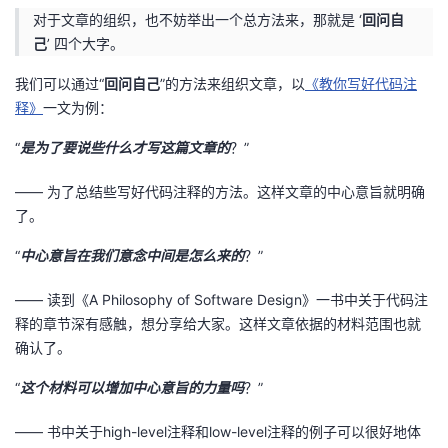
对于文章的组织，也不妨举出一个总方法来，那就是 ‘
回问自
己
’ 四个大字。
我们可以通过“
回问自己
”的方法来组织文章，以
《教你写好代码注
释》
一文为例：
“
是为了要说些什么才写这篇文章的
？”
—— 为了总结些写好代码注释的方法。这样文章的中心意旨就明确
了。
“
中心意旨在我们意念中间是怎么来的
？”
—— 读到《A Philosophy of Software Design》一书中关于代码注
释的章节深有感触，想分享给大家。这样文章依据的材料范围也就
确认了。
“
这个材料可以增加中心意旨的力量吗
？”
—— 书中关于high-level注释和low-level注释的例子可以很好地体