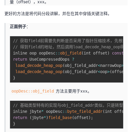
量（offset），xxx。
更好的方法是将代码分段讲解，并在在其中穿插关键注释。
正面例子
：
// 获取field前需要先判断是否采用了指针压缩技术，先根据offset
// 得到field的地址，然后调用load_decode_heap_oop得到
inline oop oopDesc
:
:
obj_field
(
int offset
)
const
{
return
 UseCompressedOops 
?
load_decode_heap_oop
(
obj_field_addr
<
narrowOop
>
(
of
load_decode_heap_oop
(
obj_field_addr
<
oop
>
(
offset
)
)
}
方法主要用于xxx。
oopDesc::obj_field
// 基础类型特有的实现与obj_field_addr类似，只是转型
inline jbyte
*
 oopDesc
:
:
byte_field_addr
(
int offset
)
return
(
jbyte
*
)
field_base
(
offset
)
;
}