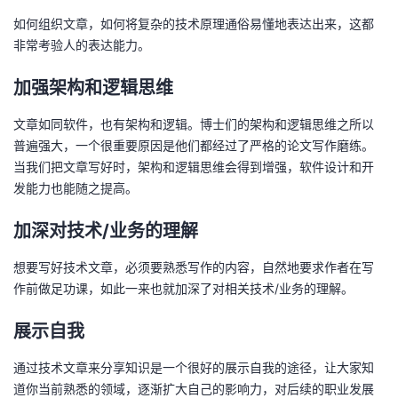
我
注
的
开
如何组织文章，如何将复杂的技术原理通俗易懂地表达出来，这都
非常考验人的表达能力。
的
Programs
发
加强架构和逻辑思维
支
者
文章如同软件，也有架构和逻辑。博士们的架构和逻辑思维之所以
普遍强大，一个很重要原因是他们都经过了严格的论文写作磨练。
持
学
当我们把文章写好时，架构和逻辑思维会得到增强，软件设计和开
发能力也能随之提高。
我
堂
加深对技术/业务的理解
的
我
我
想要写好技术文章，必须要熟悉写作的内容，自然地要求作者在写
技
的
的
我
作前做足功课，如此一来也就加深了对相关技术/业务的理解。
术
云
课
的
我
展示自我
支
声
程
认
的
我
通过技术文章来分享知识是一个很好的展示自我的途径，让大家知
道你当前熟悉的领域，逐渐扩大自己的影响力，对后续的职业发展