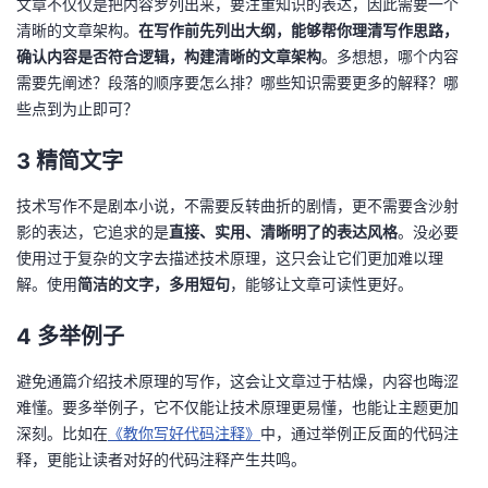
文章不仅仅是把内容罗列出来，要注重知识的表达，因此需要一个
清晰的文章架构。
在写作前先列出大纲，能够帮你理清写作思路，
确认内容是否符合逻辑，构建清晰的文章架构
。多想想，哪个内容
需要先阐述？段落的顺序要怎么排？哪些知识需要更多的解释？哪
些点到为止即可？
3 精简文字
技术写作不是剧本小说，不需要反转曲折的剧情，更不需要含沙射
影的表达，它追求的是
直接、实用、清晰明了的表达风格
。没必要
使用过于复杂的文字去描述技术原理，这只会让它们更加难以理
解。使用
简洁的文字，多用短句
，能够让文章可读性更好。
4 多举例子
避免通篇介绍技术原理的写作，这会让文章过于枯燥，内容也晦涩
难懂。要多举例子，它不仅能让技术原理更易懂，也能让主题更加
深刻。比如在
《教你写好代码注释》
中，通过举例正反面的代码注
释，更能让读者对好的代码注释产生共鸣。