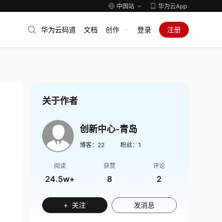
中国站
华为云App
华为云码道
文档
创作
登录
注册
关于作者
创新中心-青岛
博客：
22
粉丝：
1
阅读
获赞
评论
24.5w+
8
2
+ 关注
发消息