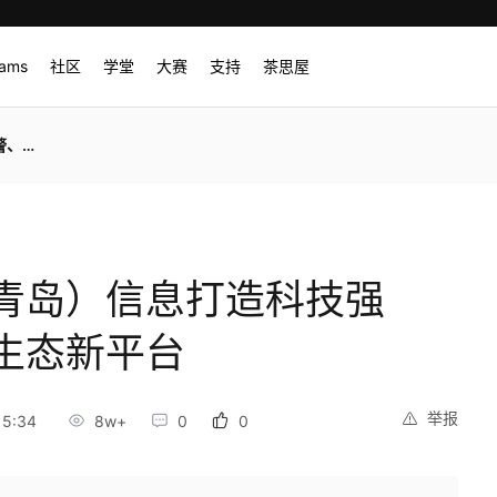
rams
社区
学堂
大赛
支持
茶思屋
新平台
青岛）信息打造科技强
生态新平台
举报
15:34
8w+
0
0