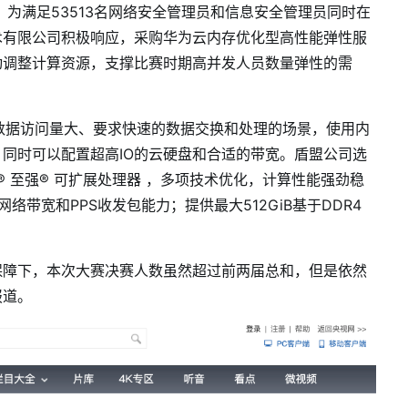
，为满足
53513
名网络安全管理员和信息安全管理员
同时在
术有限公司
积极响应，采购华为云内存优化型高性能弹性服
动调整计算资源，支撑比赛时期高并发人员数量弹性的需
据访问量大、要求快速的数据交换和处理的场景，使用内
，同时可以配置超高
IO
的云硬盘和合适的带宽。盾盟公司选
®
至强
®
可扩展处理器 ，多项技术优化，计算性能强劲稳
网络带宽和
PPS
收发包能力；提供最大
512GiB
基于
DDR4
保障下，本次大赛决赛人数虽然超过前两届总和，但是依然
报道。