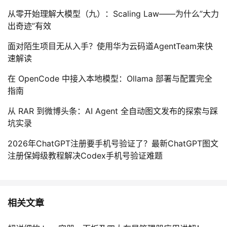
我
注
的
开
从零开始理解大模型（九）：Scaling Law——为什么”大力
出奇迹”有效
的
Programs
发
面对陌生项目无从入手？使用华为云码道AgentTeam来快
速解读
支
者
在 OpenCode 中接入本地模型：Ollama 部署与配置完全
持
学
指南
我
堂
从 RAR 到微博头条：AI Agent 全自动图文发布的探索与踩
坑实录
的
我
我
2026年ChatGPT注册要手机号验证了？最新ChatGPT图文
注册保姆级教程解决Codex手机号验证难题
技
的
的
我
术
云
课
的
我
相关文章
支
声
程
认
的
我