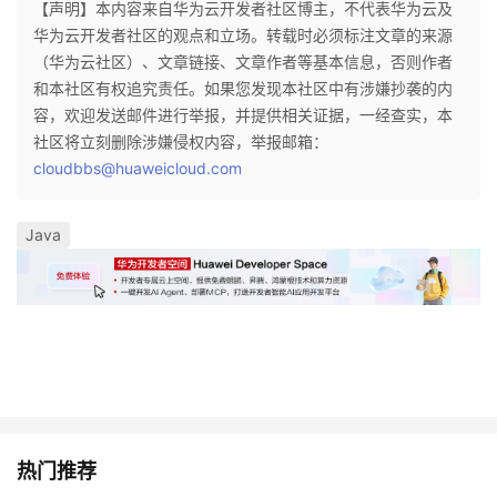
【声明】本内容来自华为云开发者社区博主，不代表华为云及
华为云开发者社区的观点和立场。转载时必须标注文章的来源
者
（华为云社区）、文章链接、文章作者等基本信息，否则作者
和本社区有权追究责任。如果您发现本社区中有涉嫌抄袭的内
我
容，欢迎发送邮件进行举报，并提供相关证据，一经查实，本
社区将立刻删除涉嫌侵权内容，举报邮箱：
的
我
cloudbbs@huaweicloud.com
博
的
我
Java
客
论
的
我
坛
圈
的
我
子
直
的
我
我
播
活
的
我
动
关
的
热门推荐