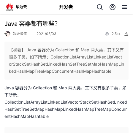
开发者
返
Java 容器都有哪些？
回
超级蛋蛋
2021/05/03
2.5k+
举
报
【摘要】 Java 容器分为 Collection 和 Map 两大类，其下又有
很多子类，如下所示：CollectionListArrayListLinkedListVect
orStackSetHashSetLinkedHashSetTreeSetMapHashMapLin
个
kedHashMapTreeMapConcurrentHashMapHashtable
我
人
Java 容器分为 Collection 和 Map 两大类，其下又有很多子类，如
下所示：
的
主
CollectionListArrayListLinkedListVectorStackSetHashSetLinked
HashSetTreeSetMapHashMapLinkedHashMapTreeMapConcurr
开
页
entHashMapHashtable
发