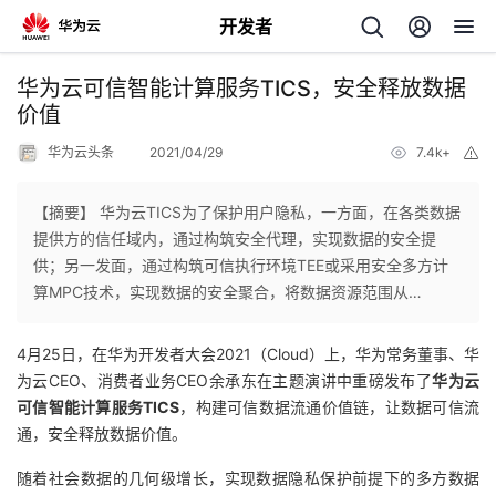
开发者
返
华为云可信智能计算服务TICS，安全释放数据
回
价值
华为云头条
2021/04/29
7.4k+
举
报
【摘要】 华为云TICS为了保护用户隐私，一方面，在各类数据
提供方的信任域内，通过构筑安全代理，实现数据的安全提
个
供；另一发面，通过构筑可信执行环境TEE或采用安全多方计
算MPC技术，实现数据的安全聚合，将数据资源范围从…
我
人
4月25日，在华为开发者大会2021（Cloud）上，华为常务董事、华
我
的
主
为云CEO、消费者业务CEO余承东在主题演讲中重磅发布了
华为云
可信智能计算服务TICS
，构建可信数据流通价值链，让数据可信流
我
的
开
页
通，安全释放数据价值。
我
的
随着社会数据的几何级增长，实现数据隐私保护前提下的多方数据
开
发