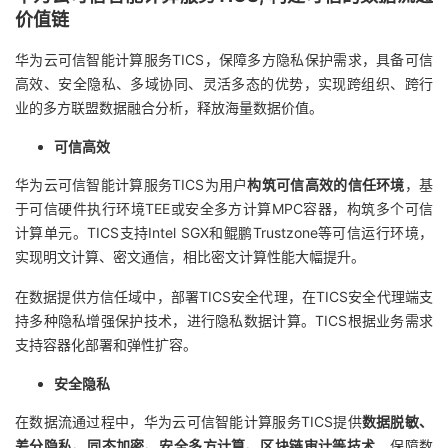
价值链
议
注
验
收
华为云可信智能计算服务TICS，保障多方隐私保护需求，具备可信
藏
高效、安全隐私、多域协同、灵活多态的优势，实现跨组织、跨行
业的多方联盟数据融合分析，释放海量数据价值。
可信高效
华为云可信智能计算服务TICS为用户
构筑可信高效的信任环境
，基
于可信硬件执行环境TEE或安全多方计算MPC容器，构筑多个可信
计算单元。TICS支持Intel SGX和鲲鹏Trustzone等可信运行环境，
实现明文计算、密文通信，相比密文计算性能大幅提升。
在数据提供方信任域中，部署TICS安全代理，在TICS安全代理端支
持多种隐私增强保护技术，进行隐私数据计算。TICS根据业务需求
支持容器化部署和弹性扩容。
安全隐私
在数据流通过程中，华为云可信智能计算服务TICS提供
数据脱敏、
差分隐私、同态加密、安全多方计算、区块链审计等技术
，保障数