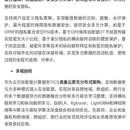
据的安全隐私。
支持用户自定义隐私策略，实现敏感数据的识别、脱敏、水印保
护，最大程度的保障隐私数据安全；提供安全多方计算，如基于
OPRF的隐私集合求交PSI技术，基于OPE保序加密或OT不经意传输
实现密文大小比较；基于差分隐私的横向联邦训练的模型保护，基
于同态加密、秘密共享等技术的纵向联邦特征和标签的隐私保护；
支持可插件化的对接区块链存储，实现多方数据的流动轨迹、使用
过程的全程可追溯、可审计。
多域协同
华为云可信智能计算服务TICS
具备云原生分布式架构
，支持数据参
与方多种模式接入互信联盟，实现对来自跨地域、跨组织、跨行业
的多个数据提供方的数据融合分析和多方联合学习建模；支持横向
联邦学习和纵向联邦学习，自研LR、Xgboost、LightGBM和神经网
络等AI算法与密码学算法深度结合和协同优化，在政府、企业和金
融机构跨地域、跨组织、跨行业的信贷风险评估和业务推荐场景中
发挥良好应用。