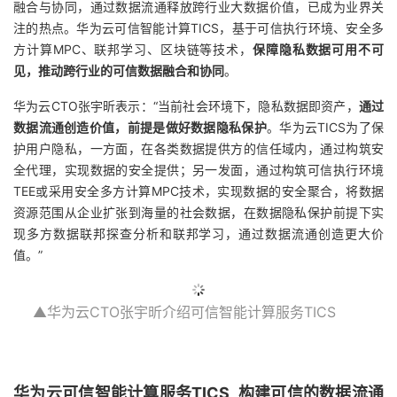
融合与协同，通过数据流通释放跨行业大数据价值，已成为业界关
的
注的热点。华为云可信智能计算TICS，基于可信执行环境、安全多
Programs
发
者
方计算MPC、联邦学习、区块链等技术，
保障隐私数据可用不可
见，推动跨行业的可信数据融合和协同
支
。
者
我
华为云CTO张宇昕表示：“当前社会环境下，隐私数据即资产，
通过
持
学
的
我
数据流通创造价值，前提是做好数据隐私保护
。华为云TICS为了保
护用户隐私，一方面，在各类数据提供方的信任域内，通过构筑安
我
堂
博
的
我
全代理，实现数据的安全提供；另一发面，通过构筑可信执行环境
TEE或采用安全多方计算MPC技术，实现数据的安全聚合，将数据
的
我
客
论
的
我
我
资源范围从企业扩张到海量的社会数据，在数据隐私保护前提下实
现多方数据联邦探查分析和联邦学习，通过数据流通创造更大价
技
的
坛
圈
的
我
的
我
值。”
术
云
子
直
的
我
课
的
我
▲华为云CTO张宇昕介绍可信智能计算服务TICS
编辑
支
声
播
活
的
程
认
的
我
持
建
动
关
证
实
的
华为云可信智能计算服务TICS, 构建可信的数据流通