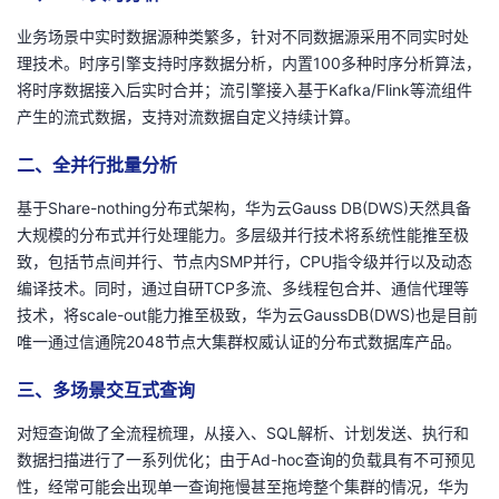
持
建
证
实
的
业务场景中实时数据源种类繁多，针对不同数据源采用不同实时处
理技术。时序引擎支持时序数据分析，内置100多种时序分析算法，
议
验
收
将时序数据接入后实时合并；流引擎接入基于Kafka/Flink等流组件
产生的流式数据，支持对流数据自定义持续计算。
藏
二、全并行批量分析
基于Share-nothing分布式架构，华为云Gauss DB(DWS)天然具备
大规模的分布式并行处理能力。多层级并行技术将系统性能推至极
致，包括节点间并行、节点内SMP并行，CPU指令级并行以及动态
编译技术。同时，通过自研TCP多流、多线程包合并、通信代理等
技术，将scale-out能力推至极致，华为云GaussDB(DWS)也是目前
唯一通过信通院2048节点大集群权威认证的分布式数据库产品。
三、多场景交互式查询
对短查询做了全流程梳理，从接入、SQL解析、计划发送、执行和
数据扫描进行了一系列优化；由于Ad-hoc查询的负载具有不可预见
性，经常可能会出现单一查询拖慢甚至拖垮整个集群的情况，华为