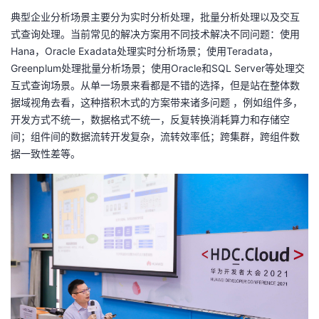
典型企业分析场景主要分为实时分析处理，批量分析处理以及交互
者
式查询处理。当前常见的解决方案用不同技术解决不同问题：使用
Hana，Oracle Exadata处理实时分析场景；使用Teradata，
我
Greenplum处理批量分析场景；使用Oracle和SQL Server等处理交
互式查询场景。从单一场景来看都是不错的选择，但是站在整体数
的
我
据域视角去看，这种搭积木式的方案带来诸多问题 ，例如组件多，
开发方式不统一，数据格式不统一，反复转换消耗算力和存储空
博
的
我
间；组件间的数据流转开发复杂，流转效率低；跨集群，跨组件数
据一致性差等。
客
论
的
我
坛
圈
的
我
子
直
的
我
我
播
活
的
我
动
关
的