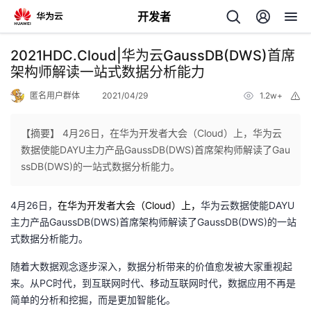
开发者
返
2021HDC.Cloud|华为云GaussDB(DWS)首席
回
架构师解读一站式数据分析能力
匿名用户群体
2021/04/29
1.2w+
举
报
【摘要】 4月26日，在华为开发者大会（Cloud）上，华为云
数据使能DAYU主力产品GaussDB(DWS)首席架构师解读了Gau
个
ssDB(DWS)的一站式数据分析能力。
我
人
4
月26日，
在华为开发者大会（Cloud）上，
华为云数据使能DAYU
主力产品GaussDB(DWS)首席架构师解读了GaussDB(DWS)的一站
的
主
式数据分析能力。
随着大数据观念逐步深入，数据分析带来的价值愈发被大家重视起
开
页
来。从PC时代，到互联网时代、移动互联网时代，数据应用不再是
简单的分析和挖掘，而是更加智能化。
发