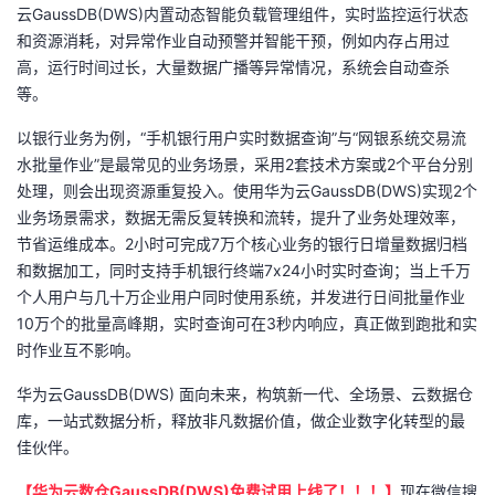
云GaussDB(DWS)内置动态智能负载管理组件，实时监控运行状态
和资源消耗，对异常作业自动预警并智能干预，例如内存占用过
高，运行时间过长，大量数据广播等异常情况，系统会自动查杀
等。
以银行业务为例，“手机银行用户实时数据查询”与“网银系统交易流
水批量作业”是最常见的业务场景，采用2套技术方案或2个平台分别
处理，则会出现资源重复投入。使用华为云GaussDB(DWS)实现2个
业务场景需求，数据无需反复转换和流转，提升了业务处理效率，
节省运维成本。2小时可完成7万个核心业务的银行日增量数据归档
和数据加工，同时支持手机银行终端7x24小时实时查询；当上千万
个人用户与几十万企业用户同时使用系统，并发进行日间批量作业
10万个的批量高峰期，实时查询可在3秒内响应，真正做到跑批和实
时作业互不影响。
华为云GaussDB(DWS) 面向未来，构筑新一代、全场景、云数据仓
库，一站式数据分析，释放非凡数据价值，做企业数字化转型的最
佳伙伴。
【华为云数仓
GaussDB(DWS)
免费试用上线了！！！】
现在微信搜