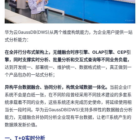
我
注
的
开
的
Programs
发
华为云GaussDB(DWS)从两个维度构筑能力，为企业用户提供一站
支
者
式分析能力：
在全并行分布式架构上，无缝融合时序引擎、OLAP引擎、CEP引
持
学
擎，同时支撑实时分析、批量分析和交互式查询等不同业务负载，
达到开发统一、部署统一、维护统一、数据格式统一，真正做到一
我
堂
个产品包办的一站式分析；
的
我
我
异构平台数据融合、协同分析，构筑全域数据一体化。
当前企业IT
系统不会是白纸一张，在不同阶段曾经采用不同技术建设的多套系
技
的
的
我
统承载着不同的业务，这些系统还未完成历史使命，将延续使用相
当长一段时间。华为云GaussDB(DWS)支持多样性的数据融合分析
术
云
课
的
我
能力，无缝融合并协同分析企业现有平台数据，让老IT系统产生的
数据焕发新价值。
支
声
程
认
的
我
一、T+0实时分析