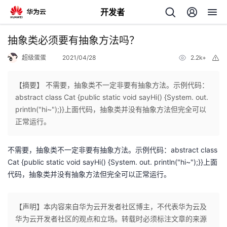
开发者
返
抽象类必须要有抽象方法吗？
回
超级蛋蛋
2021/04/28
2.2k+
举
报
【摘要】 不需要，抽象类不一定非要有抽象方法。示例代码：
abstract class Cat {public static void sayHi() {System. out.
println("hi~");}}上面代码，抽象类并没有抽象方法但完全可以
个
正常运行。
我
人
不需要，抽象类不一定非要有抽象方法。示例代码：abstract class
Cat {public static void sayHi() {System. out. println("hi~");}}上面
的
主
代码，抽象类并没有抽象方法但完全可以正常运行。
开
页
【声明】本内容来自华为云开发者社区博主，不代表华为云及
华为云开发者社区的观点和立场。转载时必须标注文章的来源
发