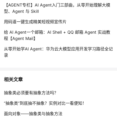
【AGENT专栏】AI Agent入门三部曲，从零开始理解大模
我
注
的
开
型、Agent 与 Skill
的
Programs
发
用码道一键生成精美短视频宣传片
支
者
给 AI Agent一个邮箱：AI Shell + QQ 邮箱 Agent 实战教
程【Agent Mail】
持
学
从零开始学AI Agent：华为云大模型应用开发学习路径全记
录
我
堂
的
我
我
相关文章
技
的
的
我
抽象类必须要有抽象方法吗？
术
云
课
的
我
“抽象类”到底抽不抽象？实例对比一看便知！
支
声
程
认
的
我
面向对象——抽象类与抽象方法