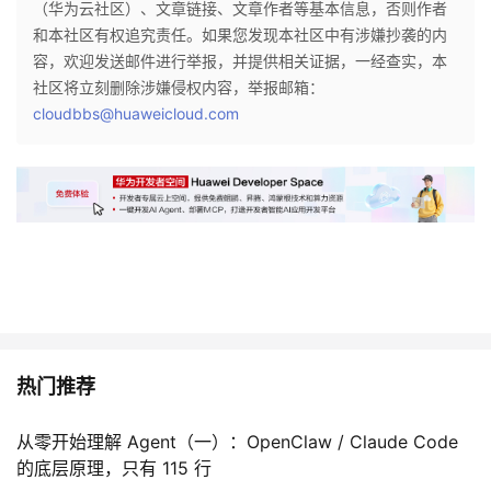
（华为云社区）、文章链接、文章作者等基本信息，否则作者
和本社区有权追究责任。如果您发现本社区中有涉嫌抄袭的内
者
容，欢迎发送邮件进行举报，并提供相关证据，一经查实，本
社区将立刻删除涉嫌侵权内容，举报邮箱：
我
cloudbbs@huaweicloud.com
的
我
博
的
我
客
论
的
我
坛
圈
的
我
子
直
的
我
热门推荐
我
播
活
的
从零开始理解 Agent（一）：OpenClaw / Claude Code
我
动
关
的
的底层原理，只有 115 行