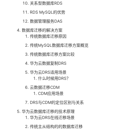
关系型数据库RDS
我
注
的
开
RDS MySQL的优势
的
Programs
发
数据管理服务DAS
数据库迁移的解决方案
支
者
传统数据库迁移原因
传统MySQL数据库迁移方案概览
持
学
传统数据库迁移方案比较
我
堂
华为云数据复制DRS
华为云DRS适用场景
的
我
我
什么时候用DRS？
云数据迁移CDM
技
的
的
我
CDM应用场景
DRS与CDM的定位区别与关系
术
云
课
的
我
华为云数据库迁移的技术原理
华为云DRS在线迁移场景
支
声
程
认
的
我
传统主从结构的的数据库迁移