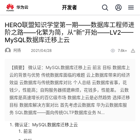
开发者
返
HERO联盟知识学堂第一期——数据库工程师进
回
阶之路——化繁为简，从“新”开始——LV2——
MySQL数据库迁移上云
阿扬
2021/04/28
7.6k+
举
报
【摘要】 微认证：MySQL数据库迁移上云 前言 目标 数据库上
个
云的背景与优势 传统数据库面临的难题 云上数据库带来的经济
效益 云数据库与传统数据库对比 个人总结 云数据库省事，花
我
人
钱少，性能高；自购服务器搭建麻烦，花钱多，性能差。 云数
据库是高速增长的百亿级市场 数据库上云是必然趋势 选择迁移
的
主
目标 数据库解决方案对比 首先考虑云数据库 华为云数据库服
务 SQL数据库——面向传统OLTP数据库业务 N...
开
页
微认证：MySQL数据库迁移上云
前言
发