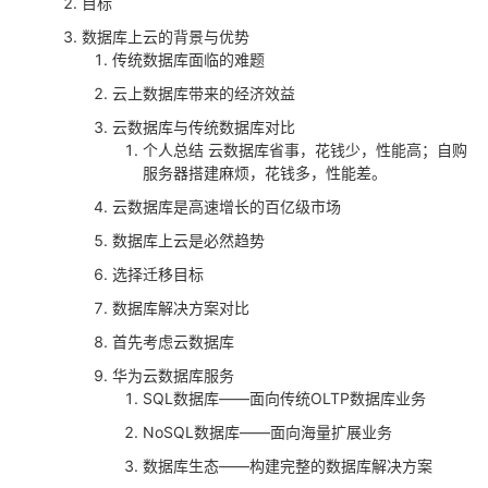
目标
者
数据库上云的背景与优势
传统数据库面临的难题
我
云上数据库带来的经济效益
云数据库与传统数据库对比
的
我
个人总结 云数据库省事，花钱少，性能高；自购
服务器搭建麻烦，花钱多，性能差。
博
的
我
云数据库是高速增长的百亿级市场
数据库上云是必然趋势
客
论
的
我
选择迁移目标
坛
圈
的
我
数据库解决方案对比
首先考虑云数据库
子
直
的
我
华为云数据库服务
SQL数据库——面向传统OLTP数据库业务
我
播
活
的
NoSQL数据库——面向海量扩展业务
我
动
关
的
数据库生态——构建完整的数据库解决方案