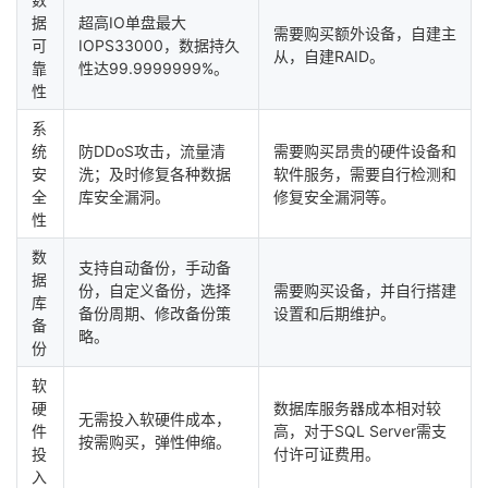
据
超高IO单盘最大
需要购买额外设备，自建主
可
IOPS33000，数据持久
从，自建RAID。
靠
性达99.9999999%。
性
系
统
防DDoS攻击，流量清
需要购买昂贵的硬件设备和
安
洗；及时修复各种数据
软件服务，需要自行检测和
全
库安全漏洞。
修复安全漏洞等。
性
数
支持自动备份，手动备
据
份，自定义备份，选择
需要购买设备，并自行搭建
库
备份周期、修改备份策
设置和后期维护。
备
略。
份
软
硬
数据库服务器成本相对较
无需投入软硬件成本，
件
高，对于SQL Server需支
按需购买，弹性伸缩。
投
付许可证费用。
入