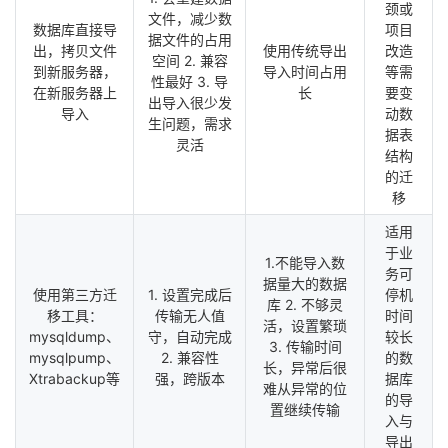
颈或
文件，减少数
数据库直接导
项目
据文件的占用
出，拷贝文件
使用传统导出
改造
空间 2. 兼容
到新服务器，
导入时间占用
等需
性最好 3. 导
在新服务器上
长
要变
出导入很少发
导入
动数
生问题，需求
据表
灵活
结构
的迁
移
适用
于业
1.不能导入数
务可
据量大的数据
使用第三方迁
1. 设置完成后
停机
库 2. 不够灵
移工具：
传输无人值
时间
活，设置繁琐
mysqldump、
守，自动完成
较长
3. 传输时间
mysqlpump、
2. 兼容性
的数
长，异常后很
Xtrabackup等
强，跨版本
据库
难从异常的位
的导
置继续传输
入与
导出