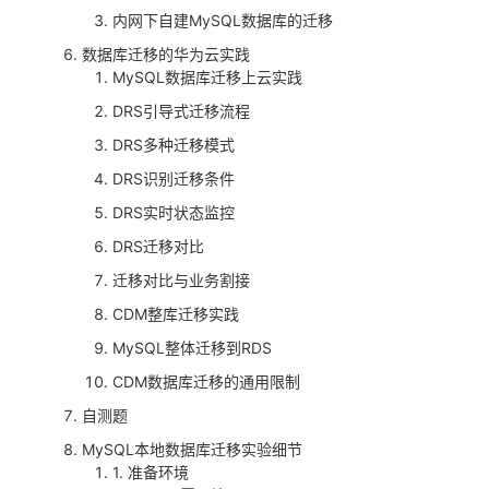
持
建
证
实
的
内网下自建MySQL数据库的迁移
数据库迁移的华为云实践
议
验
收
MySQL数据库迁移上云实践
DRS引导式迁移流程
藏
DRS多种迁移模式
DRS识别迁移条件
DRS实时状态监控
DRS迁移对比
迁移对比与业务割接
CDM整库迁移实践
MySQL整体迁移到RDS
CDM数据库迁移的通用限制
自测题
MySQL本地数据库迁移实验细节
1. 准备环境