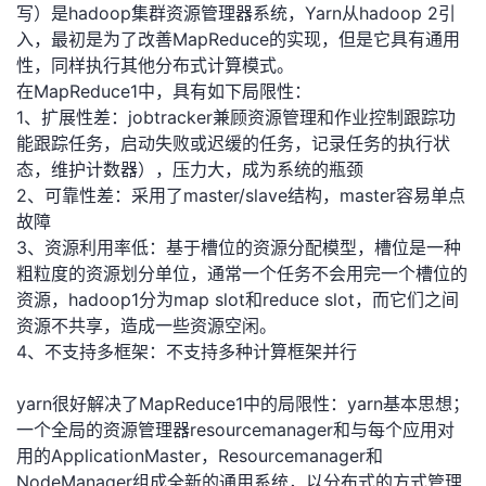
写）是hadoop集群资源管理器系统，Yarn从hadoop 2引
者
入，最初是为了改善MapReduce的实现，但是它具有通用
性，同样执行其他分布式计算模式。
在MapReduce1中，具有如下局限性：
我
1、扩展性差：jobtracker兼顾资源管理和作业控制跟踪功
能跟踪任务，启动失败或迟缓的任务，记录任务的执行状
的
我
态，维护计数器），压力大，成为系统的瓶颈
2、可靠性差：采用了master/slave结构，master容易单点
博
的
我
故障
3、资源利用率低：基于槽位的资源分配模型，槽位是一种
客
论
的
我
粗粒度的资源划分单位，通常一个任务不会用完一个槽位的
资源，hadoop1分为map slot和reduce slot，而它们之间
坛
圈
的
我
资源不共享，造成一些资源空闲。
4、不支持多框架：不支持多种计算框架并行
子
直
的
我
yarn很好解决了MapReduce1中的局限性：yarn基本思想；
我
播
活
的
一个全局的资源管理器resourcemanager和与每个应用对
用的ApplicationMaster，Resourcemanager和
我
动
关
的
NodeManager组成全新的通用系统，以分布式的方式管理