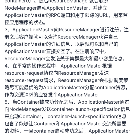
container0）。然后ResourceManager就会联系
NodeManager启动ApplicationMaster，并建立
ApplicationMaster的RPC端口和用于跟踪的URL，用来监
控应用程序的状态。
3、ApplicationMaster向ResourceManager进行注册，注
册之后客户端就可以查询ResourceManager获得自己
ApplicationMaster的详细信息，以后就可以和自己的
ApplicationMaster直接交互了。在注册响应中，
ResourceManager会发送关于集群最大和最小容量信息，
4、在平常的操作过程中，ApplicationMaster根据
resource-request协议向ResourceManager发送
resource-request请求，ResourceManager会根据调度策
略尽可能最优的为ApplicationMaster分配container资源，
作为资源请求的应答发个ApplicationMaster
5、当Container被成功分配之后，ApplicationMaster通过
向NodeManager发送container-launch-specification信息
来启动Container， container-launch-specification信息
包含了能够让Container和ApplicationMaster交流所需要
的资料，一旦container启动成功之后，ApplicationMaster