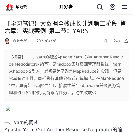
开发者
返
【学习笔记】大数据全栈成长计划第二阶段-第
回
六章：实战案例-第二节：YARN
真爱无敌
2021/04/28
1.2w+
举
报
【摘要】 一、yarn的概述Apache Yarn（Yet Another Resour
ce Negotiator的缩写）是hadoop集群资源管理器系统，Yarn
个
从hadoop 2引入，最初是为了改善MapReduce的实现，但是
它具有通用性，同样执行其他分布式计算模式。在MapReduce
我
人
1中，具有如下局限性：1、扩展性差：jobtracker兼顾资源管
理和作业控制跟踪功能跟踪任务，启动失败或迟...
的
主
开
页
一、yarn的概述
发
Apache Yarn（Yet Another Resource Negotiator的缩