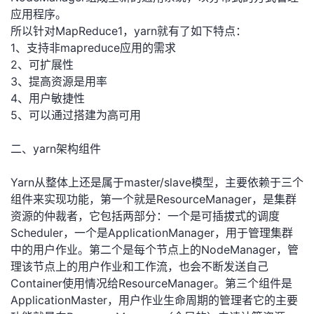
应用程序。
我
注
的
开
所以针对MapReduce1，yarn就有了如下特点：
1、支持非mapreduce应用的需求
的
Programs
发
2、可扩展性
3、提高资源是用率
支
者
4、用户敏捷性
5、可以通过搭建为高可用
持
学
二、yarn架构组件
我
堂
Yarn从整体上还是属于master/slave模型，主要依赖于三个
的
我
我
组件来实现功能，第一个就是ResourceManager，是集群
资源的仲裁者，它包括两部分：一个是可插拔式的调度
技
的
的
我
Scheduler，一个是ApplicationManager，用于管理集群
中的用户作业。第二个是每个节点上的NodeManager，管
术
云
课
的
我
理该节点上的用户作业和工作流，也会不断发送自己
Container使用情况给ResourceManager。第三个组件是
支
声
程
认
的
我
ApplicationMaster，用户作业生命周期的管理者它的主要