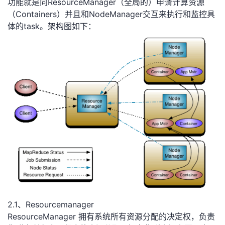
功能就是向ResourceManager（全局的）申请计算资源
持
建
证
实
的
（Containers）并且和NodeManager交互来执行和监控具
体的task。架构图如下：
议
验
收
藏
2.1、Resourcemanager
ResourceManager 拥有系统所有资源分配的决定权，负责