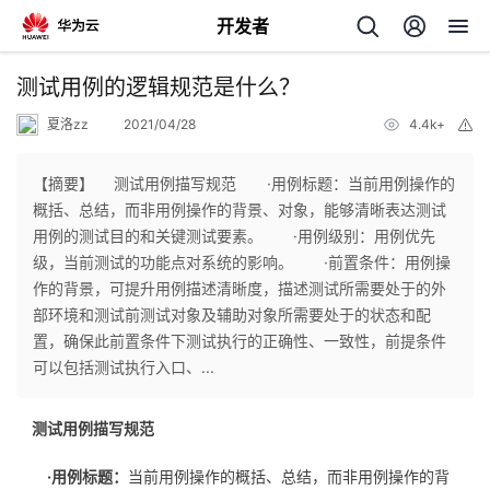
开发者
返
测试用例的逻辑规范是什么？
回
夏洛zz
2021/04/28
4.4k+
举
报
【摘要】 测试用例描写规范 ·用例标题：当前用例操作的
概括、总结，而非用例操作的背景、对象，能够清晰表达测试
用例的测试目的和关键测试要素。 ·用例级别：用例优先
个
级，当前测试的功能点对系统的影响。 ·前置条件：用例操
作的背景，可提升用例描述清晰度，描述测试所需要处于的外
我
人
部环境和测试前测试对象及辅助对象所需要处于的状态和配
置，确保此前置条件下测试执行的正确性、一致性，前提条件
的
主
可以包括测试执行入口、...
开
页
测试用例描写规范
发
·用例标题：
当前用例操作的概括、总结，而非用例操作的背