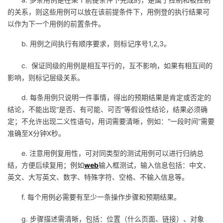
我
注
的
开
的关系，则这些用例可以放在该前提条件下，用例登的执行结果可
以作为下一个用例的前置条件。
的
Programs
发
b. 用例之间执行有顺序要求，则标记序号1,2,3。
支
者
c. 保证同级的用例是相互平行的，互不影响，如果有相互间的
影响，则标记层级关系。
持
学
d. 每条用例只说明一件事情，得出的预期结果是肯定或否定的
我
堂
结论，不能出现“是否、有可能、可否”等假设性结论，结果必须确
定；不允许出现二义性语句，用词需要清晰，例如：“一段时间”需要
的
我
准确至X分钟X秒。
我
e. 注意用例复用性，可对同类型的测试用例可以进行归纳总
技
的
的
我
结，方便后续复用；例如
web
输入框测试，输入信息包括：中文、
英文、大写英文、数字、特殊字符、空格、不输入信息等。
术
云
课
的
我
f. 每个用例必需要有至少一条操作步骤和预期结果。
支
声
程
认
的
我
g. 步骤描述需清晰，包括：位置（什么页面、链接）、对象