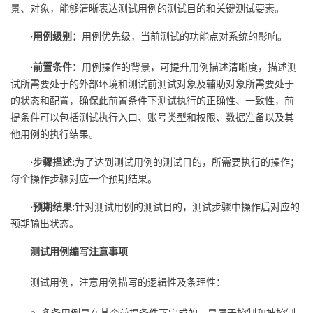
景、对象，能够清晰表达测试用例的测试目的和关键测试要素。
者
·用例级别：
用例优先级，当前测试的功能点对系统的影响。
我
·前置条件：
用例操作的背景，可提升用例描述清晰度，描述测
试所需要处于的外部环境和测试前测试对象及辅助对象所需要处于
的
我
的状态和配置，确保此前置条件下测试执行的正确性、一致性，前
提条件可以包括测试执行入口、账号类型和权限、数据准备以及其
博
的
我
他用例的执行结果。
客
论
的
我
·步骤描述:
为了达到测试用例的测试目的，所需要执行的操作；
每个操作步骤对应一个预期结果。
坛
圈
的
我
·预期结果:
针对测试用例的测试目的，测试步骤中操作后对应的
预期输出状态。
子
直
的
我
测试用例编写注意事项
我
播
活
的
测试用例，注意用例描写的逻辑性及条理性：
我
动
关
的
a. 多条用例是在某个前提条件下完成的，是属于控制和被控制