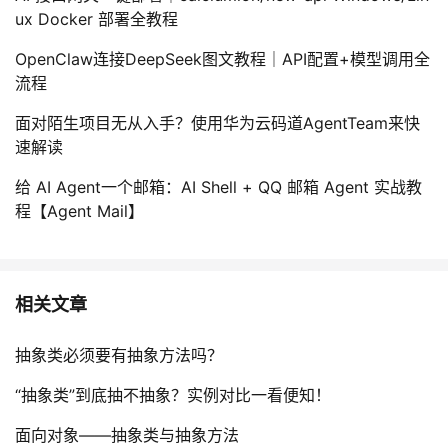
ux Docker 部署全教程
我
注
的
开
OpenClaw连接DeepSeek图文教程｜API配置+模型调用全
的
Programs
发
流程
支
者
面对陌生项目无从入手？使用华为云码道AgentTeam来快
速解读
持
学
给 AI Agent一个邮箱：AI Shell + QQ 邮箱 Agent 实战教
程【Agent Mail】
我
堂
的
我
我
相关文章
技
的
的
我
抽象类必须要有抽象方法吗？
术
云
课
的
我
“抽象类”到底抽不抽象？实例对比一看便知！
支
声
程
认
的
我
面向对象——抽象类与抽象方法