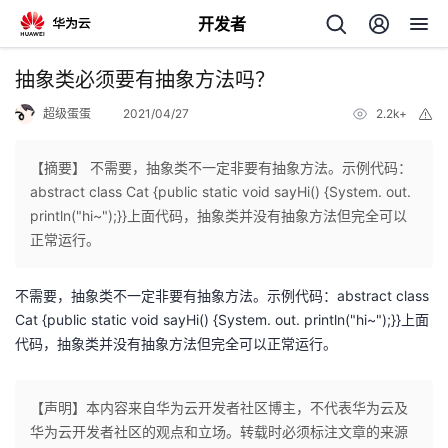
开发者
返
抽象类必须要有抽象方法吗？
回
超级蛋蛋
2021/04/27
2.2k+
举
报
【摘要】 不需要，抽象类不一定非要有抽象方法。示例代码：
abstract class Cat {public static void sayHi() {System. out.
println("hi~");}}上面代码，抽象类并没有抽象方法但完全可以
个
正常运行。
我
人
不需要，抽象类不一定非要有抽象方法。示例代码：abstract class
Cat {public static void sayHi() {System. out. println("hi~");}}上面
的
主
代码，抽象类并没有抽象方法但完全可以正常运行。
开
页
【声明】本内容来自华为云开发者社区博主，不代表华为云及
华为云开发者社区的观点和立场。转载时必须标注文章的来源
发