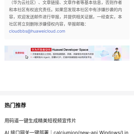
（华为云社区）、文章链接、文章作者等基本信息，否则作者
和本社区有权追究责任。如果您发现本社区中有涉嫌抄袭的内
者
容，欢迎发送邮件进行举报，并提供相关证据，一经查实，本
社区将立刻删除涉嫌侵权内容，举报邮箱：
我
cloudbbs@huaweicloud.com
的
我
博
的
我
客
论
的
我
坛
圈
的
我
子
直
的
我
热门推荐
我
播
活
的
用码道一键生成精美短视频宣传片
我
动
关
的
AI 接口网关一键部署｜calciumion/new-api Windows/Lin