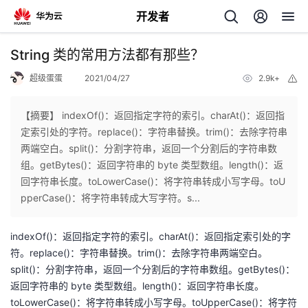
开发者
返
String 类的常用方法都有那些？
回
超级蛋蛋
2021/04/27
2.9k+
举
报
【摘要】 indexOf()：返回指定字符的索引。charAt()：返回指
定索引处的字符。replace()：字符串替换。trim()：去除字符串
两端空白。split()：分割字符串，返回一个分割后的字符串数
个
组。getBytes()：返回字符串的 byte 类型数组。length()：返
回字符串长度。toLowerCase()：将字符串转成小写字母。toU
我
人
pperCase()：将字符串转成大写字符。s...
的
主
indexOf()：返回指定字符的索引。charAt()：返回指定索引处的字
符。replace()：字符串替换。trim()：去除字符串两端空白。
开
页
split()：分割字符串，返回一个分割后的字符串数组。getBytes()：
返回字符串的 byte 类型数组。length()：返回字符串长度。
发
toLowerCase()：将字符串转成小写字母。toUpperCase()：将字符