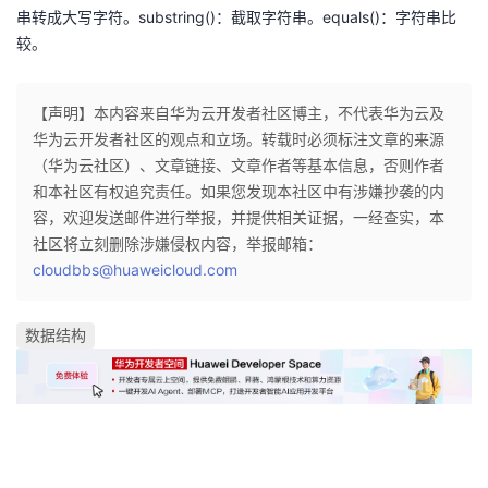
串转成大写字符。substring()：截取字符串。equals()：字符串比
者
较。
我
【声明】本内容来自华为云开发者社区博主，不代表华为云及
华为云开发者社区的观点和立场。转载时必须标注文章的来源
的
我
（华为云社区）、文章链接、文章作者等基本信息，否则作者
和本社区有权追究责任。如果您发现本社区中有涉嫌抄袭的内
博
的
我
容，欢迎发送邮件进行举报，并提供相关证据，一经查实，本
社区将立刻删除涉嫌侵权内容，举报邮箱：
客
论
的
我
cloudbbs@huaweicloud.com
坛
圈
的
我
数据结构
子
直
的
我
我
播
活
的
我
动
关
的