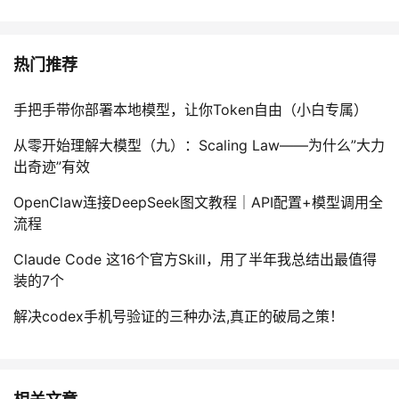
我
注
的
开
的
Programs
发
热门推荐
支
者
手把手带你部署本地模型，让你Token自由（小白专属）
从零开始理解大模型（九）：Scaling Law——为什么”大力
持
学
出奇迹”有效
我
堂
OpenClaw连接DeepSeek图文教程｜API配置+模型调用全
流程
的
我
我
Claude Code 这16个官方Skill，用了半年我总结出最值得
技
的
装的7个
的
我
解决codex手机号验证的三种办法,真正的破局之策！
术
云
课
的
我
支
声
程
认
的
我