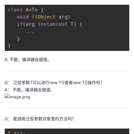
持
建
证
实
的
class
A
<
T
>
{
void
f
(
Object
 arg
)
议
验
收
if
(
arg 
instanceof
T
)
{
.
.
.
藏
}
}
A: 不能，编译器会报错。
Q： 泛型参数T可以进行new T()或者new T[]操作吗？
A： 不能，编译器会报错。
Q： 能调用泛型参数对象里的方法吗？
T
.
f
(
)
;