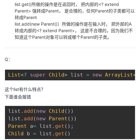
list.get()所做的操作是在返回时， 把内部的<? extend
Parent> 强转成Parent， 是合理的，任何Parent的子类都可以
转成Parent
list.add(new Parent()）所做的操作是在输入时， 把外部的A
转成内部的<? extend Parent>， 这是不合理的，因为我们不
知道这个Parent对象可以转成哪个Parent的子类。
Q：
List
<
?
super
Child
>
 list 
=
new
ArrayList
<
P
这个list有什么特点？
下面谁会报错
list
.
add
(
new
Child
(
)
)
list
.
add
(
new
Parent
(
)
)
Parent
 a
=
 list
.
get
(
)
;
Child
 b 
=
 list
.
get
(
)