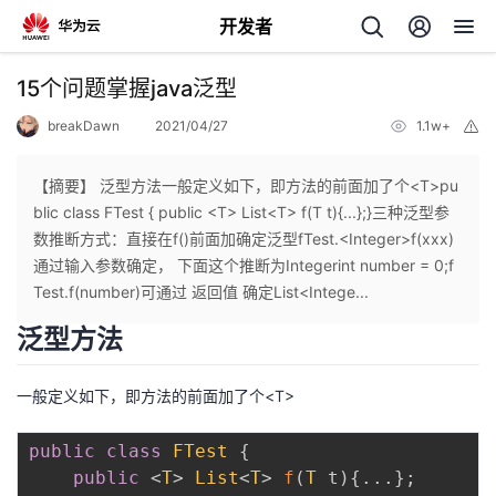
开发者
返
15个问题掌握java泛型
回
breakDawn
2021/04/27
1.1w+
举
报
【摘要】 泛型方法一般定义如下，即方法的前面加了个<T>pu
blic class FTest { public <T> List<T> f(T t){...};}三种泛型参
数推断方式：直接在f()前面加确定泛型fTest.<Integer>f(xxx)
个
通过输入参数确定， 下面这个推断为Integerint number = 0;f
Test.f(number)可通过 返回值 确定List<Intege...
我
人
泛型方法
的
主
一般定义如下，即方法的前面加了个<T>
开
页
public
class
FTest
{
public
<
T
>
List
<
T
>
f
(
T
 t
)
{
.
.
.
}
;
发