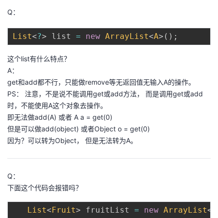
Q：
List
<
?
>
 list 
=
new
ArrayList
<
A
>
(
)
;
这个list有什么特点？
A：
get和add都不行，只能做remove等无返回值无输入A的操作。
PS： 注意，不是说不能调用get或add方法， 而是调用get或add
时，不能使用A这个对象去操作。
即无法做add(A) 或者 A a = get(0)
但是可以做add(object) 或者Object o = get(0)
因为？可以转为Object， 但是无法转为A。
Q：
下面这个代码会报错吗？
List
<
Fruit
>
 fruitList 
=
new
ArrayList
<
>