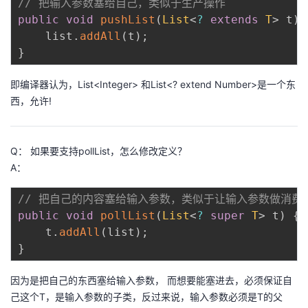
// 把输入参数塞给自己，类似于生产操作
public
void
pushList
(
List
<
?
extends
T
>
 t
)
    list
.
addAll
(
t
)
;
}
即编译器认为，List<Integer> 和List<? extend Number>是一个东
西，允许!
Q： 如果要支持pollList，怎么修改定义？
A：
// 把自己的内容塞给输入参数，类似于让输入参数做消费
public
void
pollList
(
List
<
?
super
T
>
 t
)
{
    t
.
addAll
(
list
)
;
}
因为是把自己的东西塞给输入参数， 而想要能塞进去，必须保证自
己这个T，是输入参数的子类，反过来说，输入参数必须是T的父