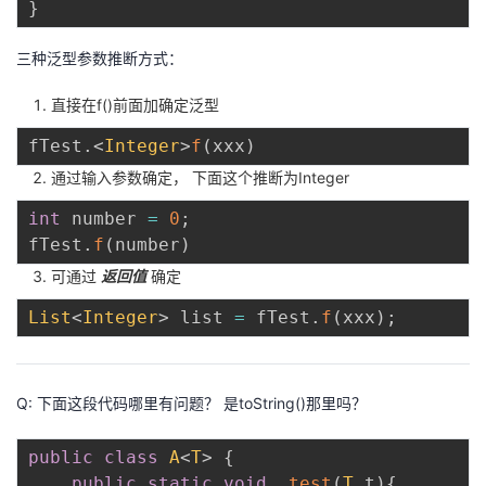
}
者
三种泛型参数推断方式：
我
直接在f()前面加确定泛型
的
我
fTest
.
<
Integer
>
f
(
xxx
)
通过输入参数确定， 下面这个推断为Integer
博
的
我
int
 number 
=
0
;
fTest
.
f
(
number
)
客
论
的
我
可通过
返回值
确定
坛
圈
的
我
List
<
Integer
>
 list 
=
 fTest
.
f
(
xxx
)
;
子
直
的
我
我
播
活
的
Q: 下面这段代码哪里有问题？ 是toString()那里吗？
我
动
关
的
public
class
A
<
T
>
{
public
static
void
test
(
T
 t
)
{