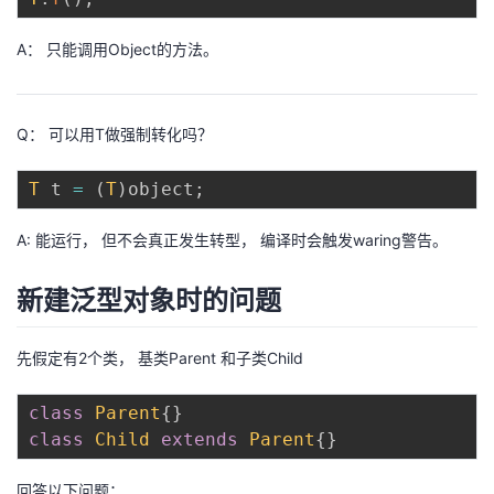
A： 只能调用Object的方法。
Q： 可以用T做强制转化吗？
T
 t 
=
(
T
)
object
;
A: 能运行， 但不会真正发生转型， 编译时会触发waring警告。
新建泛型对象时的问题
先假定有2个类， 基类Parent 和子类Child
class
Parent
{
}
class
Child
extends
Parent
{
}
回答以下问题：