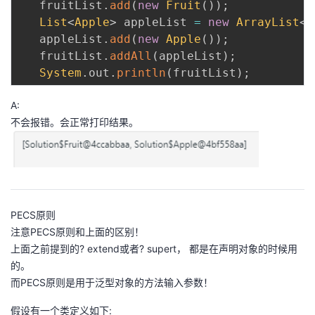
   fruitList
.
add
(
new
Fruit
(
)
)
;
List
<
Apple
>
 appleList 
=
new
ArrayList
<
>
   appleList
.
add
(
new
Apple
(
)
)
;
   fruitList
.
addAll
(
appleList
)
;
System
.
out
.
println
(
fruitList
)
;
A:
不会报错。会正常打印结果。
PECS原则
注意PECS原则和上面的区别！
上面之前提到的? extend或者? supert， 都是在声明对象的时候用
的。
而PECS原则是用于泛型对象的方法输入参数！
假设有一个类定义如下: