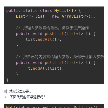
public
static
class
MyList
<
T
>
{
List
<
T
>
 list 
=
new
ArrayList
<
>
(
)
;
// 把输入参数塞给自己，类似于生产操作
public
void
pushList
(
List
<
T
>
 t
)
{
        list
.
addAll
(
t
)
;
}
// 把自己的内容塞给输入参数，类似于让输入参数
public
void
pollList
(
List
<
T
>
 t
)
{
         t
.
addAll
(
list
)
;
}
}
则T就是泛型参数。
Q：下面代码能正常运行吗？
MyList
<
Number
>
 myList 
=
new
MyList
<
>
(
)
;