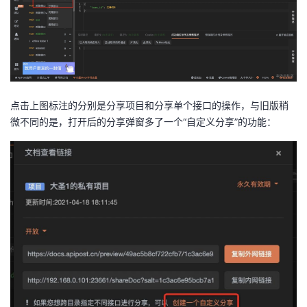
者
我
的
我
点击上图标注的分别是分享项目和分享单个接口的操作，与旧版稍
微不同的是，打开后的分享弹窗多了一个“自定义分享”的功能：
博
的
我
客
论
的
我
坛
圈
的
我
子
直
的
我
我
播
活
的
我
动
关
的