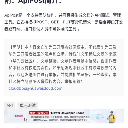
附：ApiPost简介：
持
建
证
实
的
ApiPost是一个支持团队协作，并可直接生成文档的API调试、管理
议
验
收
工具。它支持模拟POST、GET、PUT等常见请求，是后台接口开发
者或前端、接口测试人员不可多得的工具 。
藏
【声明】本内容来自华为云开发者社区博主，不代表华为云及
华为云开发者社区的观点和立场。转载时必须标注文章的来源
（华为云社区）、文章链接、文章作者等基本信息，否则作者
和本社区有权追究责任。如果您发现本社区中有涉嫌抄袭的内
容，欢迎发送邮件进行举报，并提供相关证据，一经查实，本
社区将立刻删除涉嫌侵权内容，举报邮箱：
cloudbbs@huaweicloud.com
API
单元测试