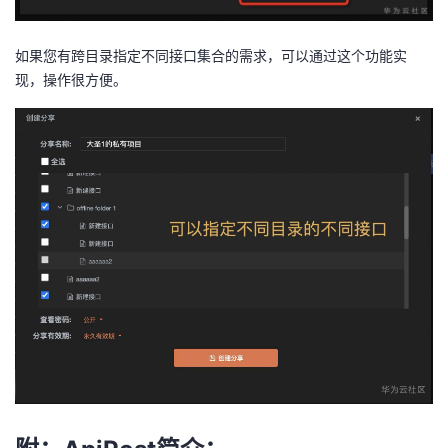
我
注
的
开
如果您有跨目录指定不同接口集合的需求，可以通过这个功能实
的
Programs
发
现，操作很方便。
支
者
持
学
我
堂
的
我
我
技
的
的
我
术
云
课
的
我
支
声
程
认
的
我