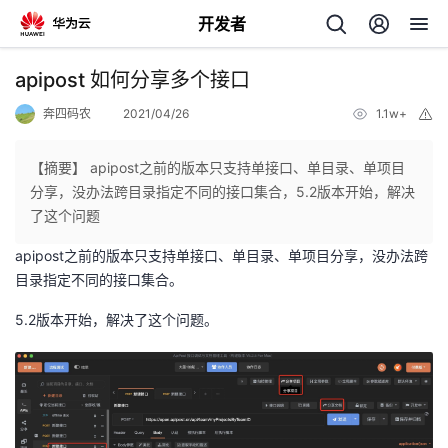
开发者
返
apipost 如何分享多个接口
回
奔四码农
2021/04/26
1.1w+
举
报
【摘要】 apipost之前的版本只支持单接口、单目录、单项目
分享，没办法跨目录指定不同的接口集合，5.2版本开始，解决
了这个问题
个
apipost之前的版本只支持单接口、单目录、单项目分享，没办法跨
目录指定不同的接口集合。
我
人
5.2版本开始，解决了这个问题。
的
主
开
页
发