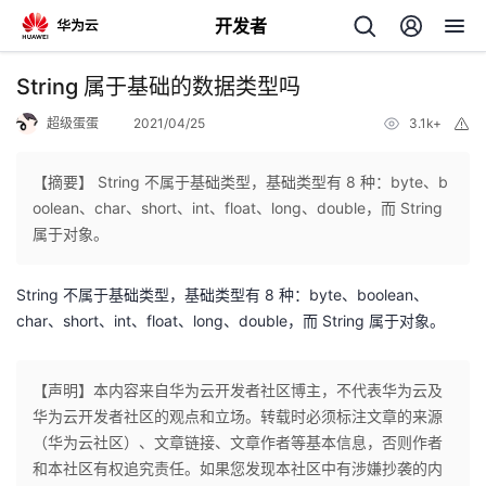
开发者
返
String 属于基础的数据类型吗
回
超级蛋蛋
2021/04/25
3.1k+
举
报
【摘要】 String 不属于基础类型，基础类型有 8 种：byte、b
oolean、char、short、int、float、long、double，而 String
属于对象。
个
String 不属于基础类型，基础类型有 8 种：byte、boolean、
我
人
char、short、int、float、long、double，而 String 属于对象。
的
主
【声明】本内容来自华为云开发者社区博主，不代表华为云及
开
华为云开发者社区的观点和立场。转载时必须标注文章的来源
页
（华为云社区）、文章链接、文章作者等基本信息，否则作者
和本社区有权追究责任。如果您发现本社区中有涉嫌抄袭的内
发