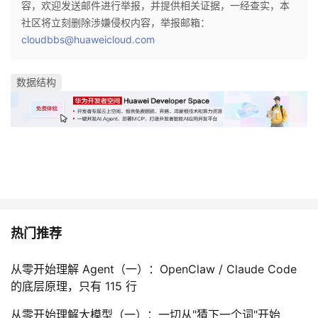
容，欢迎发送邮件进行举报，并提供相关证据，一经查实，本
社区将立刻删除涉嫌侵权内容，举报邮箱：
者
cloudbbs@huaweicloud.com
我
数据结构
的
我
博
的
我
客
论
的
我
坛
圈
的
我
子
直
的
我
热门推荐
我
播
活
的
从零开始理解 Agent（一）：OpenClaw / Claude Code
的底层原理，只有 115 行
我
动
关
的
从零开始理解大模型（一）：一切从"猜下一个词"开始