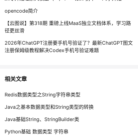
我
注
的
开
opencode简介
的
Programs
发
【云图说】第318期 重磅上线MaaS独立文档体系，学习路
径更丝滑
支
者
2026年ChatGPT注册要手机号验证了？最新ChatGPT图文
注册保姆级教程解决Codex手机号验证难题
持
学
我
堂
相关文章
的
我
我
Redis数据类型之String字符串类型
技
的
的
我
Java之基本数据类型和String类型的转换
术
云
课
的
我
Java基础String、StringBuilder类
支
声
程
认
的
我
Python基础 数据类型 字符串