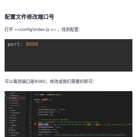
者
配置文件修改端口号
我
打开 ==config\index.js == ，找到配置：
的
我
port
:
8080
博
的
我
客
论
的
我
可以看到端口是8080，修改成我们需要的即可：
坛
圈
的
我
子
直
的
我
我
播
活
的
我
动
关
的