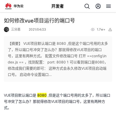
开发者
返
如何修改vue项目运行的端口号
回
三分恶
2021/04/23
1.7w+
举
报
【摘要】 VUE项目默认端口是 8080 ,但是这个端口号用的太多
了，所以端口号冲突了怎么办？那就得修改VUE项目的端口
号，这里有两种方式。 配置文件修改端口号 打开 ==config\in
个
dex.js == ，找到配置： port: 8080 1 可以看到端口是8080，
修改成我们需要的即可： 这种方式会永久修改VUE项目启动端
我
人
口号。 启动命令设置端口...
的
主
VUE项目默认端口是
8080
,但是这个端口号用的太多了，所以端口
开
页
号冲突了怎么办？那就得修改VUE项目的端口号，这里有两种方
式。
发