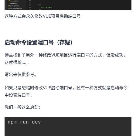
我
注
的
开
这种方式会永久修改VUE项目启动端口号。
的
Programs
发
支
者
启动命令设置端口号（存疑）
持
学
博主找到了另外一种修改VUE项目运行端口号的方式，但没成功，
这就很尬……
我
堂
写出来仅供参考。
的
我
我
如果只是想临时修改VUE启动端口号，还有一种方式就是启动命令
中设置端口号：
技
的
的
我
我们一般这么启动：
术
云
课
的
我
npm run dev

支
声
程
认
的
我