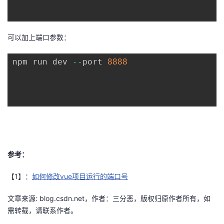
持
建
证
实
的
议
验
收
可以加上端口参数：
藏
npm run dev 
--
port 
8888
参考：
【1】：
如何修改vue项目运行的端口号
文章来源: blog.csdn.net，作者：三分恶，版权归原作者所有，如
需转载，请联系作者。