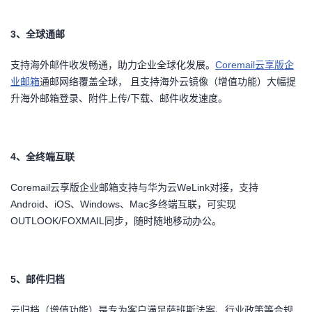
持
建
证
实
的
3
、全球通邮
议
验
收
支持海外邮件收发畅通，助力企业全球化发展。
Coremail
云享版企
藏
业邮箱
通邮网络覆盖全球， 且支持海外云镜像（增值功能）大幅提
升海外邮箱登录、附件上传
/
下载、邮件收发速度。
4
、全终端互联
Coremail
云享版企业邮箱支持与华为云
WeLink
对接，支持
Android
、
iOS
、
Windows
、
Mac
多终端互联，可实现
OUTLOOK/FOXMAIL
同步，随时随地移动办公。
5
、邮件归档
云归档（增值功能）是专为客户满足萨班斯法案、行业政策等合规