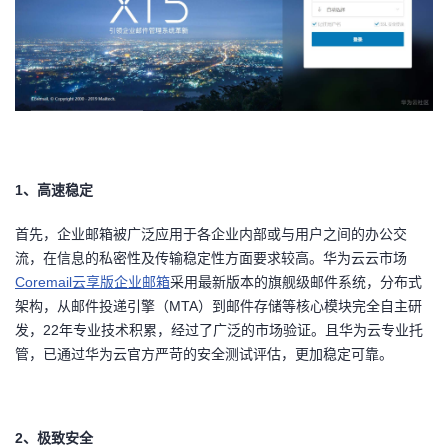
者
我
的
我
博
的
我
1
、高速稳定
客
论
的
我
首先，企业邮箱被广泛应用于各企业内部或与用户之间的办公交
流，在信息的私密性及传输稳定性方面要求较高。华为云云市场
坛
圈
的
我
Coremail云享版企业邮箱
采用最新版本的旗舰级邮件系统，分布式
架构，从邮件投递引擎（
MTA
）到邮件存储等核心模块完全自主研
子
直
的
我
发，
22
年专业技术积累，经过了广泛的市场验证。且华为云专业托
管，已通过华为云官方严苛的安全测试评估，更加稳定可靠。
我
播
活
的
我
动
关
的
2
、极致安全