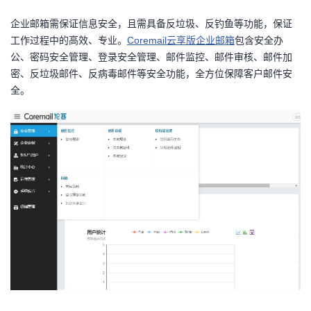
我
注
的
开
企业邮箱需保证信息安全，且需具备反垃圾、反钓鱼等功能，保证
工作过程中的高效、专业。
Coremail
云享版企业邮箱
包含安全办
的
Programs
发
公、密码安全管理、登录安全管理、邮件监控、邮件审核、邮件加
密、反垃圾邮件、反病毒邮件等安全功能，全方位保障客户邮件安
支
者
全。
持
学
我
堂
的
我
我
技
的
的
我
术
云
课
的
我
支
声
程
认
的
我