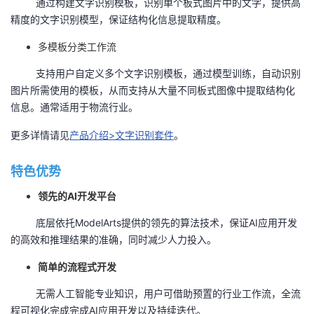
通过构建文字识别模板，识别单个板式图片中的文字，提供高
我
注
的
开
精度的文字识别模型，保证结构化信息提取精度。
多模板分类工作流
的
Programs
发
支持用户自定义多个文字识别模板，通过模型训练，自动识别
支
者
图片所需使用的模板，从而支持从大量不同板式图像中提取结构化
信息。通常适用于物流行业。
持
学
更多详情请见
产品介绍>文字识别套件
。
我
堂
特色优势
的
我
我
领先的
AI
开发平台
技
的
的
我
底层依托
ModelArts
提供的领先的算法技术，保证
AI
应用开发
的高效和推理结果的准确，同时减少人力投入。
术
云
课
的
我
简单的流程式开发
支
声
程
认
的
我
无需人工智能专业知识，用户可借助预置的行业工作流，全流
程可视化完成完成
AI
应用开发以及持续迭代。