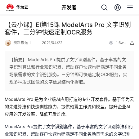
开发者
返
【云小课】EI第15课 ModelArts Pro 文字识别
回
套件，三分钟快速定制OCR服务
资料搬运工
2021/04/22
1.6w+
举
报
【摘要】 ModelArts Pro提供了文字识别套件，基于丰富的文
字识别算法和行业知识积累，帮助客户快速构建满足不同业务
个
场景需求的文字识别服务。三分钟即可快速定制OCR服务，实
现多种版式图像的文字信息结构化提取。
我
人
ModelArts Pro 是为企业级AI应用打造的专业开发套件。基于华为云
的
主
的先进算法和快速训练能力，提供预置工作流和模型，提升企业AI
应用的开发效率，降低开发难度。
开
页
ModelArts Pro
提供了
文字识别套件
，基于丰富的文字识别算法和行
业知识积累，帮助客户快速构建满足不同业务场景需求的文字识别
发