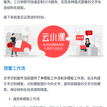
服务。三分钟即可快速定制
OCR
服务，实现多种版式图像的文字信
息结构化提取。
者
接下来就是见证奇迹的时刻
~
我
的
我
博
的
我
客
论
的
我
坛
圈
的
我
预置工作流
子
直
的
我
文字识别套件当前提供了单模板工作流和多模板工作流，
自主构建
文字识别模板，识别模板图片中的文字，提供高精度的文字识别模
我
播
活
的
型，保证结构化信息提取精度。
通用单模板工作流
我
动
关
的