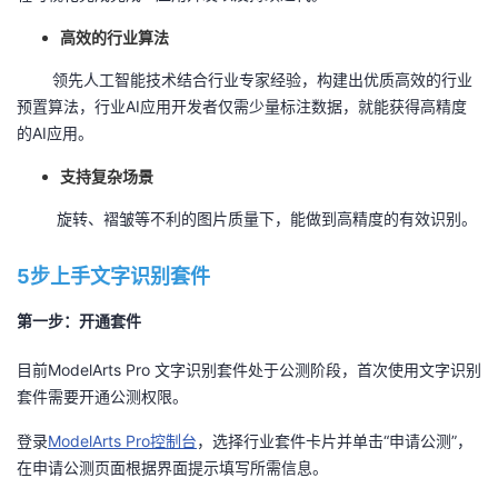
持
建
证
实
的
高效的行业算法
议
验
收
领先人工智能技术结合行业专家经验，构建出优质高效的行业
预置算法，行业
AI
应用开发者仅需少量标注数据，就能获得高精度
藏
的
AI
应用。
支持复杂场景
旋转、褶皱等不利的图片质量下，能做到高精度的有效识别。
5步上手文字识别套件
第一步：开通套件
目前
ModelArts Pro
文字识别套件处于公测阶段，首次使用文字识别
套件需要开通公测权限。
登录
ModelArts Pro控制台
，选择行业套件卡片并单击“申请公测”，
在申请公测页面根据界面提示填写所需信息。