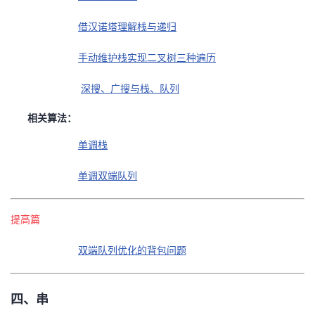
借汉诺塔理解栈与递归
手动维护栈实现二叉树三种遍历
深搜、广搜与栈、队列
相关算法：
单调栈
单调双端队列
提高篇
双端队列优化的背包问题
四、串