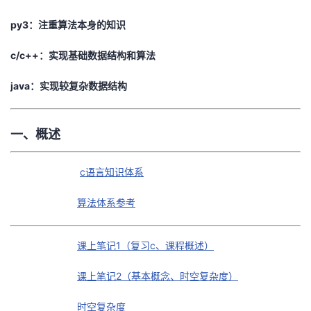
的
Programs
发
者
py3：注重算法本身的知识
c/c++：实现基础数据结构和算法
支
者
我
java：实现较复杂数据结构
持
学
的
我
我
堂
博
的
我
一、概述
的
我
客
论
的
我
我
c语言知识体系
技
的
坛
圈
的
我
的
我
算法体系参考
术
云
子
直
的
我
课
的
我
课上笔记1（复习c、课程概述）
支
声
播
活
的
程
认
的
我
课上笔记2（基本概念、时空复杂度）
持
建
动
关
证
实
的
时空复杂度