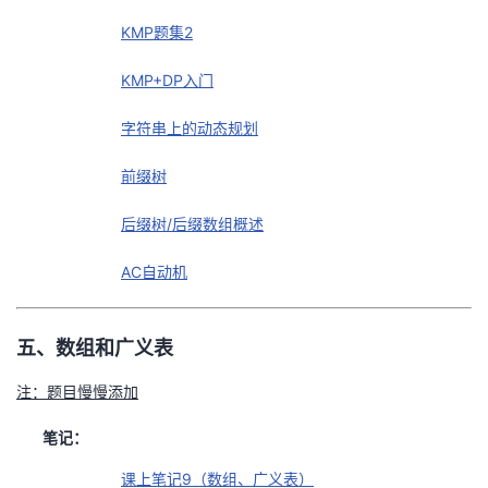
KMP题集2
KMP+DP入门
字符串上的动态规划
前缀树
后缀树/后缀数组概述
AC自动机
五、数组和广义表
注：题目慢慢添加
笔记：
课上笔记9（数组、广义表）