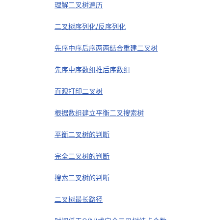
理解二叉树遍历
二叉树序列化/反序列化
先序中序后序两两结合重建二叉树
先序中序数组推后序数组
直观打印二叉树
根据数组建立平衡二叉搜索树
平衡二叉树的判断
完全二叉树的判断
搜索二叉树的判断
二叉树最长路径