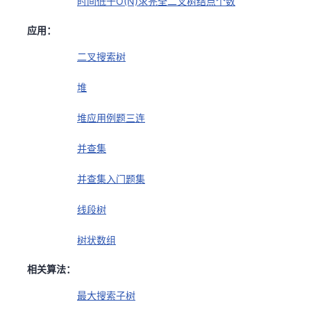
时间低于O(N)求完全二叉树结点个数
应用：
二叉搜索树
堆
堆应用例题三连
并查集
并查集入门题集
线段树
树状数组
相关算法：
最大搜索子树