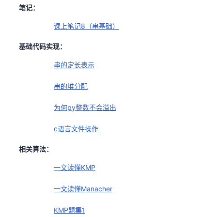
笔记：
课上笔记8（串基础）
基础代码实现：
串的定长表示
串的堆分配
为何py整数不会溢出
c语言文件操作
相关算法：
一文读懂KMP
一文读懂Manacher
KMP题集1