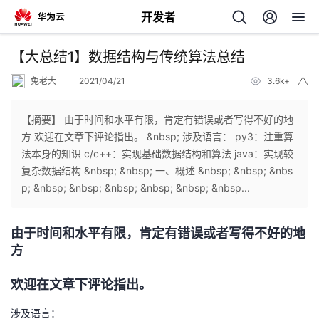
开发者
返
【大总结1】数据结构与传统算法总结
回
兔老大
2021/04/21
3.6k+
举
报
【摘要】 由于时间和水平有限，肯定有错误或者写得不好的地
方 欢迎在文章下评论指出。 &nbsp; 涉及语言： py3：注重算
法本身的知识 c/c++：实现基础数据结构和算法 java：实现较
个
复杂数据结构 &nbsp; &nbsp; 一、概述 &nbsp; &nbsp; &nbs
p; &nbsp; &nbsp; &nbsp; &nbsp; &nbsp; &nbsp...
我
人
由于时间和水平有限，肯定有错误或者写得不好的地
我
的
主
方
我
的
开
页
欢迎在文章下评论指出。
我
的
开
发
涉及语言：