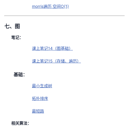
morris遍历 空间O(1)
七、图
笔记：
课上笔记14（图基础）
课上笔记15（存储、遍历）
基础：
最小生成树
拓扑排序
最短路
相关算法：