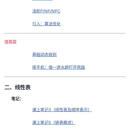
议
注
验
收
浅析P/NP/NPC
藏
引入：算法优化
提高篇
基础动态规划
摔手机：借一道水题打开思路
二、线性表
笔记：
课上笔记3（线性表及顺序表示）
课上笔记5（链表概述）