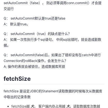
setAutoCommit（false）， 则必须等调用conn.commit(）才会提
者
交运行
Q： setAutoCommit默认是true还是false
我
A： 默认是true。
的
我
Q： setAutoCommit（true）的缺点是什么？
A： 如果一次性执行多个sql语句， 中间sql出错时，就会造成脏数
博
的
我
据。
客
论
的
我
Q： setAutoCommit(false)后，如果出了错却没有在catch中进行
Connection的rollBack操作，会发生什么？
坛
圈
的
我
A; 操作的表就会被锁住，造成数据库死锁
fetchSize
子
直
的
我
我
播
活
的
fetchSize 是设定JDBC的Statement读取数据的时候每次从数据库
中取出的记录条数
我
动
关
的
fetchSize越
大
， 客户端内存占用越
大
，读取数据库次数越