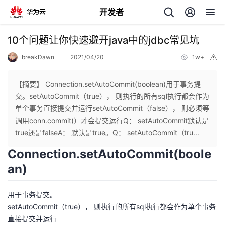
开发者
返
10个问题让你快速避开java中的jdbc常见坑
回
breakDawn
2021/04/20
1w+
举
报
【摘要】 Connection.setAutoCommit(boolean)用于事务提
交。setAutoCommit（true）， 则执行的所有sql执行都会作为
单个事务直接提交并运行setAutoCommit（false）， 则必须等
个
调用conn.commit(）才会提交运行Q： setAutoCommit默认是
true还是falseA： 默认是true。Q： setAutoCommit（tru...
我
人
Connection.setAutoCommit(boole
an)
的
主
开
页
用于事务提交。
setAutoCommit（true）， 则执行的所有sql执行都会作为单个事务
发
直接提交并运行