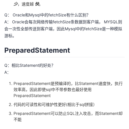
少
，速度越
快
。
我
注
的
开
Q： Oracle和Mysql中的fetchSize有什么区别？
的
Programs
发
A： Oracle会每次网络传输fetchSize条数据到客户端， MYSQL则
会一次性全部传送到客户端，因此Mysql中的fetchSize是一种模拟
支
者
游标。
持
学
PreparedStatement
我
堂
Q：相比Statement的好处？
A：
的
我
我
PreparedStatement是预编译的，比Statement速度快，执行
效率高，因此即使sql中不带参数也最好使用
技
的
的
我
PreparedStatement
术
云
代码的可读性和可维护性更好(相比于sql拼接）
课
的
我
PreparedStatement可以防止SQL注入攻击，而Statement却
支
声
程
认
的
我
不能