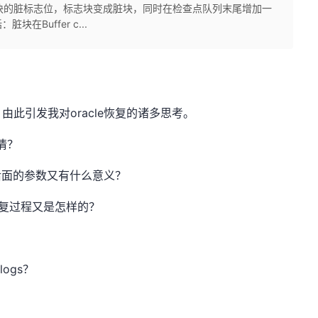
che中设置块的脏标志位，标志块变成脏块，同时在检查点队列末尾增加一
Buffer c...
此引发我对oracle恢复的诸多思考。
情？
使用，后面的参数又有什么意义？
复过程又是怎样的？
？
tlogs？