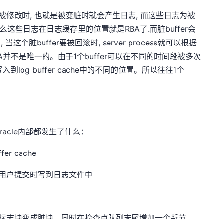
buffer 被修改时, 也就是被变脏时就会产生日志, 而这些日志为被
), 那么这些日志在日志缓存里的位置就是RBA了.而脏buffer会
个脏buffer要被回滚时, server process就可以根据
RBA并不是唯一的。由于1个buffer可以在不同的时间段被多次
到log buffer cache中的不同的位置。所以往往1个
acle内部都发生了什么：
er cache
用户提交时写到日志文件中
标志位，标志块变成脏块，同时在检查点队列末尾增加一个新节