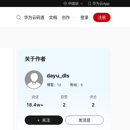
中国站
华为云App
华为云码道
文档
创作
登录
注册
关于作者
dayu_dls
博客：
12
粉丝：
5
阅读
获赞
评论
18.4w+
2
2
+ 关注
发消息