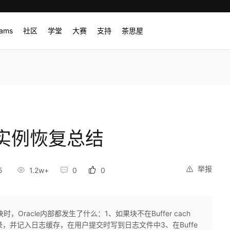
rams
社区
学堂
大赛
支持
茶思屋
和实例恢复总结
举报
5
1.2w+
0
0
Oracle内部都发生了什么：1、如果块不在Buffer cach
重做记录，并记入日志缓存，在用户提交时写到日志文件中3、在Buffe