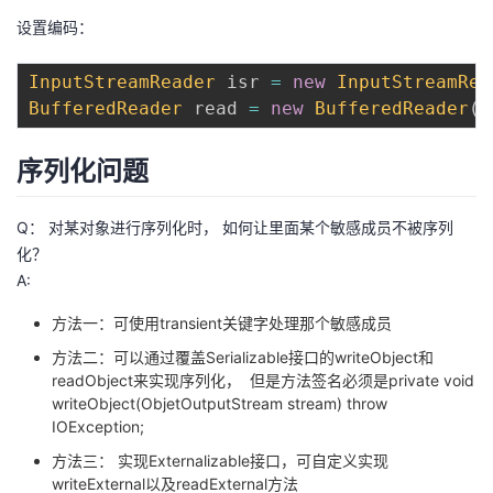
设置编码：
InputStreamReader
 isr 
=
new
InputStreamRea
BufferedReader
 read 
=
new
BufferedReader
(
i
序列化问题
Q： 对某对象进行序列化时， 如何让里面某个敏感成员不被序列
化？
A:
方法一：可使用transient关键字处理那个敏感成员
方法二：可以通过覆盖Serializable接口的writeObject和
readObject来实现序列化， 但是方法签名必须是private void
writeObject(ObjetOutputStream stream) throw
IOException;
方法三： 实现Externalizable接口，可自定义实现
writeExternal以及readExternal方法