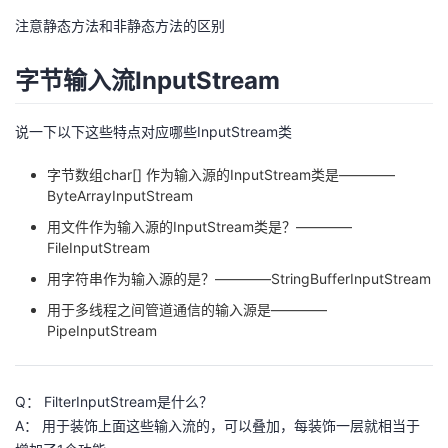
持
建
证
实
的
注意静态方法和非静态方法的区别
议
验
收
字节输入流InputStream
藏
说一下以下这些特点对应哪些InputStream类
字节数组char[] 作为输入源的InputStream类是————
ByteArrayInputStream
用文件作为输入源的InputStream类是？————
FileInputStream
用字符串作为输入源的是？————StringBufferInputStream
用于多线程之间管道通信的输入源是————
PipeInputStream
Q： FilterInputStream是什么？
A： 用于装饰上面这些输入流的，可以叠加，每装饰一层就相当于