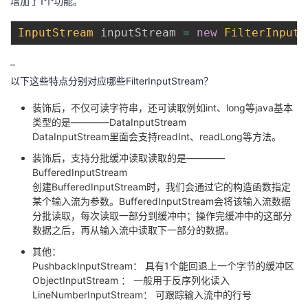
增加了1个功能。
InputStream
 inputStream 
=
new
FilterInputS
–
以下这些特点分别对应哪些FilterInputStream？
装饰后，不仅可读字符串，还可读取例如int、long等java基本
类型的是————DataInputStream
DataInputStream里面会支持readInt、readLong等方法。
装饰后，支持分批缓冲读取读取的是————
BufferedInputStream
创建BufferedInputStream时，我们会通过它的构造函数指定
某个输入流为参数。BufferedInputStream会将该输入流数据
分批读取，每次读取一部分到缓冲中；操作完缓冲中的这部分
数据之后，再从输入流中读取下一部分的数据。
其他：
PushbackInputStream： 具有1个能回退上一个字节的缓冲区
ObjectInputStream ： 一般用于反序列化读入
LineNumberInputStream： 可跟踪输入流中的行号