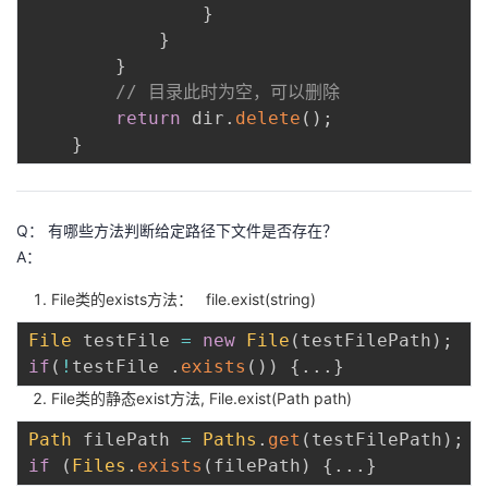
}
我
注
的
开
}
}
的
Programs
发
// 目录此时为空，可以删除
return
 dir
.
delete
(
)
;
支
者
}
持
学
Q： 有哪些方法判断给定路径下文件是否存在？
我
堂
A：
的
我
我
File类的exists方法： file.exist(string)
File
 testFile 
=
new
File
(
testFilePath
)
;
技
的
的
我
if
(
!
testFile 
.
exists
(
)
)
{
.
.
.
}
术
云
课
的
我
File类的静态exist方法, File.exist(Path path)
Path
 filePath 
=
Paths
.
get
(
testFilePath
)
;
支
声
程
认
的
我
if
(
Files
.
exists
(
filePath
)
{
.
.
.
}