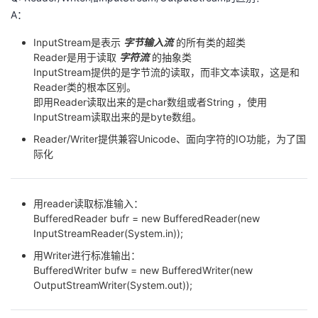
A：
InputStream是表示
字节输入流
的所有类的超类
Reader是用于读取
字符流
的抽象类
InputStream提供的是字节流的读取，而非文本读取，这是和
Reader类的根本区别。
即用Reader读取出来的是char数组或者String ，使用
InputStream读取出来的是byte数组。
Reader/Writer提供兼容Unicode、面向字符的IO功能，为了国
际化
用reader读取标准输入：
BufferedReader bufr = new BufferedReader(new
InputStreamReader(
System.in
));
用Writer进行标准输出：
BufferedWriter bufw = new BufferedWriter(new
OutputStreamWriter(System.out));