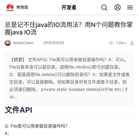
开发者
返
总是记不住java的IO流用法？用N个问题教你掌
回
握java IO流
breakDawn
2021/04/20
1.2w+
举
报
【摘要】 文件APIQ: File类可以用来做目录操作吗？A：可以。
File对象本身可以是目录。调用file.mkdirs()即可创建目录。
个
Q：直接调用file.delete()可以删除目录吗？A：如果是文件或者
空目录，可以直接删除。但如果目录中有文件或者子目录，则
我
人
必须递归删除。 private static boolean deleteDir(File dir) { if
(d...
的
主
文件API
开
页
Q: File类可以用来做目录操作吗？
A：
发