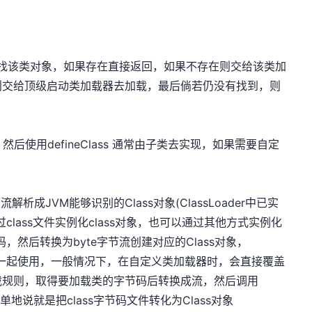
该类对象，如果存在直接返回，如果不存在则交给该类加
则交给顶级启动类加载器去加载，最后倘若仍没有找到，则
使用defineClass 通常由子类去实现，如果需要自定
流解析成JVM能够识别的Class对象(ClassLoader中已实
lass文件实例化class对象，也可以通过其他方式实例化
码，然后转换为byte字节流创建对应的Class对象，
ass()方法一起使用，一般情况下，在自定义类加载器时，会直接覆盖
方法并编写加载规则，取得要加载类的字节码后转换成流，然后调用
象，简单地说就是把class字节码文件转化为Class对象