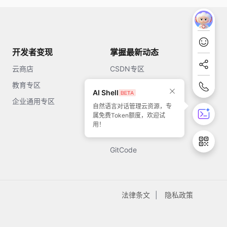
开发者变现
掌握最新动态
云商店
CSDN专区
教育专区
知乎
AI Shell
企业通用专区
开源中国
自然语言对话管理云资源，专
属免费Token额度，欢迎试
51CTO
用！
今日头条
GitCode
法律条文
隐私政策