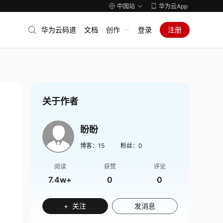
中国站
华为云App
华为云码道
文档
创作
登录
注册
关于作者
盼盼
博客：
15
粉丝：
0
阅读
获赞
评论
7.4w+
0
0
+ 关注
发消息