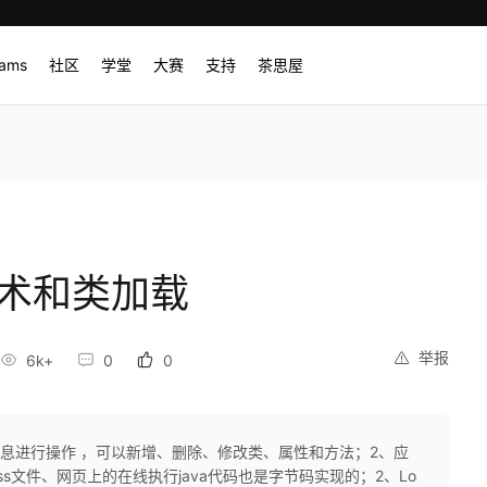
rams
社区
学堂
大赛
支持
茶思屋
技术和类加载
举报
6k+
0
0
信息进行操作 ，可以新增、删除、修改类、属性和方法；2、应
lass文件、网页上的在线执行java代码也是字节码实现的；2、Lo