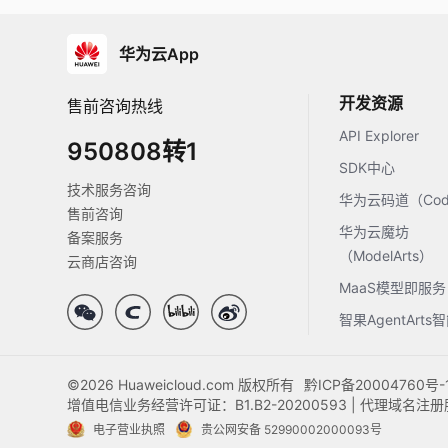
华为云App
开发资源
售前咨询热线
API Explorer
950808转1
SDK中心
技术服务咨询
华为云码道（Code
售前咨询
华为云魔坊
备案服务
（ModelArts）
云商店咨询
MaaS模型即服务
智果AgentArt
©2026 Huaweicloud.com 版权所有
黔ICP备20004760号-
增值电信业务经营许可证：B1.B2-20200593 | 代理域名
电子营业执照
贵公网安备 52990002000093号