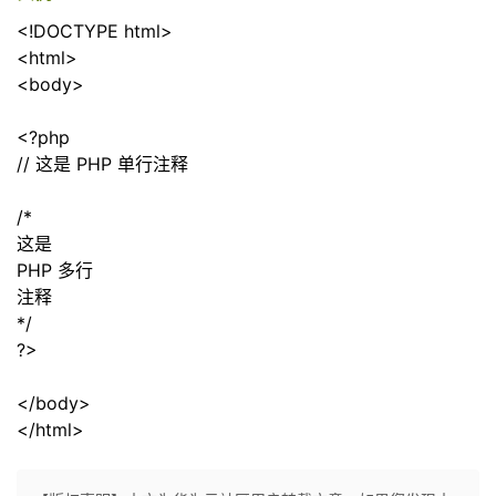
持
建
证
实
的
<!DOCTYPE html>
<html>
议
验
收
<body>
藏
<?php
// 这是 PHP 单行注释
/*
这是
PHP 多行
注释
*/
?>
</body>
</html>