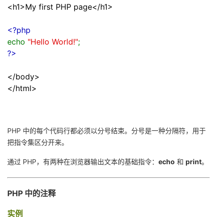
<h1>My first PHP page</h1>
我
注
的
开
<?php
的
Programs
发
echo
"Hello World!"
;
?>
支
者
</body>
持
学
</html>
我
堂
运行实例 »
的
我
我
PHP 中的每个代码行都必须以分号结束。分号是一种分隔符，用于
把指令集区分开来。
技
的
的
我
通过 PHP，有两种在浏览器输出文本的基础指令：
echo
和
print
。
术
云
课
的
我
PHP 中的注释
支
声
程
认
的
我
实例