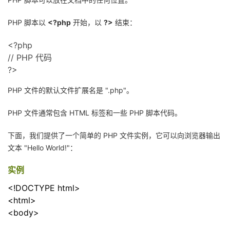
者
PHP 脚本以
<?php
开始，以
?>
结束：
我
<?php
// PHP 代码
的
我
?>
PHP 文件的默认文件扩展名是 ".php"。
博
的
我
PHP 文件通常包含 HTML 标签和一些 PHP 脚本代码。
客
论
的
我
下面，我们提供了一个简单的 PHP 文件实例，它可以向浏览器输出
坛
圈
的
我
文本 "Hello World!"：
子
直
的
我
实例
<!DOCTYPE html>
我
播
活
的
<html>
<body>
我
动
关
的