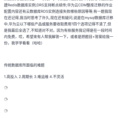
建Redis数据库实例;DRS支持断点续传;华为云CDM整库迁移的作业
议
注
验
收
配置内容还有云数据库RDS实例连接失败哪些原因等等;有一题我现
在还记得,我当时思考了许久,现在还有疑问,说是在mysql数据库迁移
藏
中,华为云以下哪些产品或服务要收取费用?四个选项记得不清了,但
是我最后全选了,不知道对不对。因为有些服务我记得是在一段时间
内免费，哎，希望来有人帮我解答一下，或者是把题目+答案给我一
份，我学学看看（哈哈）
传统数据库所面临的难题
1.高投入 2.周期长 3.难运维 4.不灵活