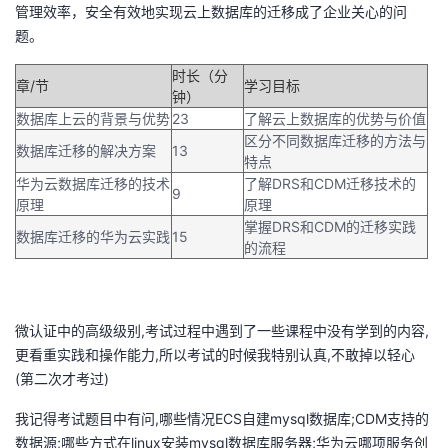
管理效率，安全有效地实现云上数据库的迁移成了企业关心的问
的
Programs
发
者
题。
时长（分
支
者
我
章/节
学习目标
钟）
数据库上云的背景与优势
23
了解云上数据库的优势与价值
持
学
的
我
区分不同数据库迁移的方法与
数据库迁移的解决方案
13
特点
我
堂
博
的
我
华为云数据库迁移的技术
了解DRS和CDM迁移技术的
9
原理
原理
的
我
掌握DRS和CDM的迁移实践
客
论
的
我
我
数据库迁移的华为云实践
15
的流程
技
的
坛
圈
的
我
的
我
术
云
子
直
的
我
课
的
我
微认证中的高级级别,考试过程中遇到了一些课程中没有学到的内容,
更看重实践和操作能力,所以考试的时候我特别认真,不敢掉以轻心
支
声
播
活
的
程
认
的
我
(第二次才考过)
我记得考试题目中有问,哪些情况ECS自建mysql数据库;CDM支持的
持
建
动
关
证
实
的
数据源;哪些方式在linux安装mysql数据库服务器;华为云哪项服务创