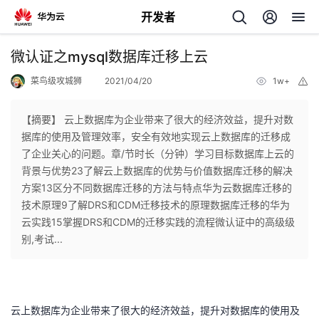
开发者
返
微认证之mysql数据库迁移上云
回
菜鸟级攻城狮
2021/04/20
1w+
举
报
【摘要】 云上数据库为企业带来了很大的经济效益，提升对数
据库的使用及管理效率，安全有效地实现云上数据库的迁移成
了企业关心的问题。章/节时长（分钟）学习目标数据库上云的
个
背景与优势23了解云上数据库的优势与价值数据库迁移的解决
方案13区分不同数据库迁移的方法与特点华为云数据库迁移的
我
人
技术原理9了解DRS和CDM迁移技术的原理数据库迁移的华为
云实践15掌握DRS和CDM的迁移实践的流程微认证中的高级级
我
的
主
别,考试...
我
的
开
页
我
的
开
发
云上数据库为企业带来了很大的经济效益，提升对数据库的使用及