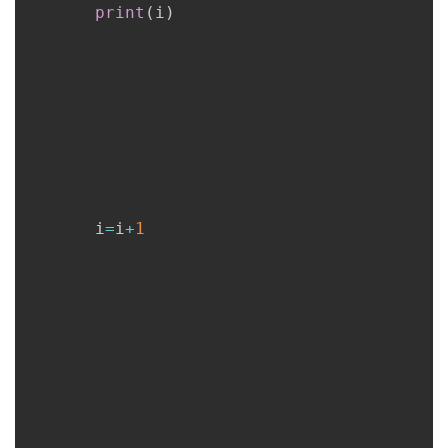
print
(
i
)
       i
=
i
+
1