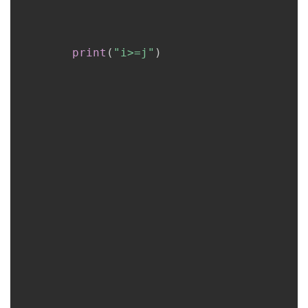
print
(
"i>=j"
)