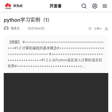
开发者
返
python学习实例（1）
回
兔老大
2021/04/20
2.9k+
举
报
【摘要】 #===================================
===#1.2 计算机编程的基本概念#====================
================== #+++++++++++++++++++++++
个
+++++++++++++++#1.2.2 从Python语言进入计算机语言的
世界#+++++++++++++++++++++++++++++...
我
人
的
主
开
页
发