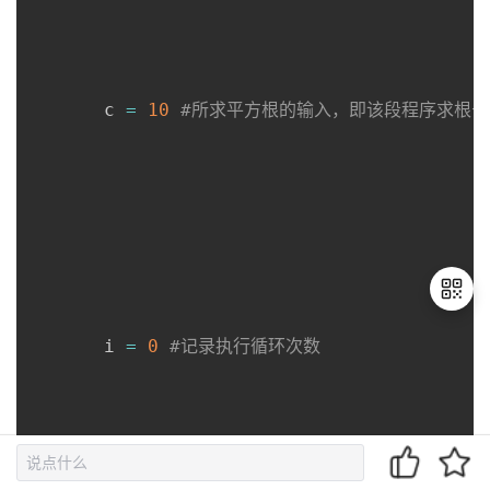
       c 
=
10
#所求平方根的输入，即该段程序求根号
       i 
=
0
#记录执行循环次数
退
出
登
录