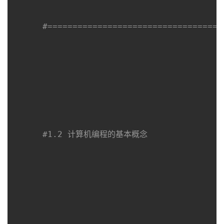
者
#===================================
我
的
我
博
的
我
客
论
的
我
#1.2 计算机编程的基本概念
坛
圈
的
我
子
直
的
我
我
播
活
的
我
动
关
的