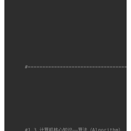
#===================================
#1.3 计算机核心知识——算法（Algorithm）