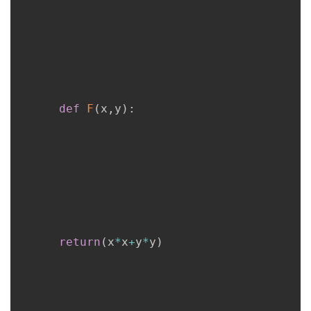
def
F
(
x
,
y
)
:
return
(
x
*
x
+
y
*
y
)