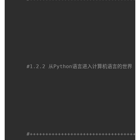
持
建
证
实
的
议
验
收
藏
#1.2.2 从Python语言进入计算机语言的世界
#+++++++++++++++++++++++++++++++++++