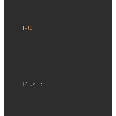
      j
=
11
if
 i
<
 j
: