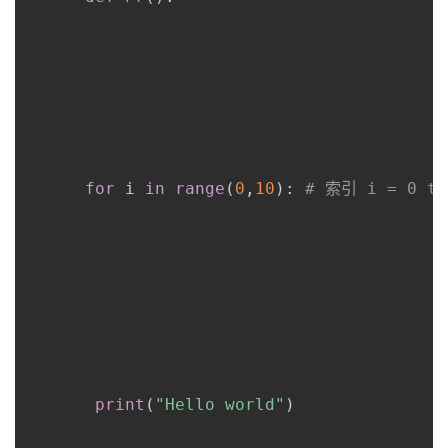
for
 i 
in
range
(
0
,
10
)
:
# 索引 i = 0 to
print
(
"Hello world"
)