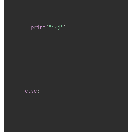
print
(
"i<j"
)
else
: