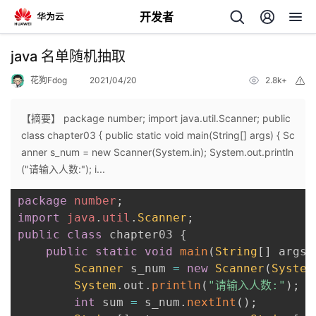
开发者
返
java 名单随机抽取
回
花狗Fdog
2021/04/20
2.8k+
举
报
【摘要】 package number; import java.util.Scanner; public
class chapter03 { public static void main(String[] args) { Sc
anner s_num = new Scanner(System.in); System.out.println
个
("请输入人数:"); i...
package
number
;
我
人
import
java
.
util
.
Scanner
;
public
class
 chapter03 
{
的
主
public
static
void
main
(
String
[
]
 args
)
Scanner
 s_num 
=
new
Scanner
(
System
开
页
System
.
out
.
println
(
"请输入人数:"
)
;
int
 sum 
=
 s_num
.
nextInt
(
)
;
发