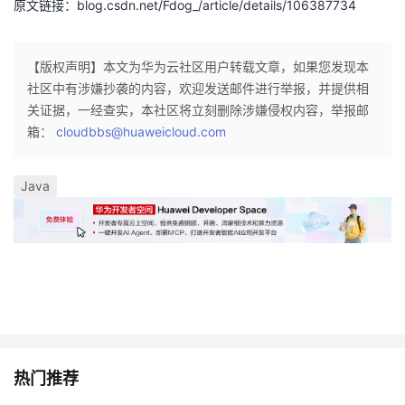
原文链接：blog.csdn.net/Fdog_/article/details/106387734
我
注
的
开
的
Programs
发
【版权声明】本文为华为云社区用户转载文章，如果您发现本
社区中有涉嫌抄袭的内容，欢迎发送邮件进行举报，并提供相
支
者
关证据，一经查实，本社区将立刻删除涉嫌侵权内容，举报邮
箱：
cloudbbs@huaweicloud.com
持
学
Java
我
堂
的
我
我
技
的
的
我
术
云
课
的
我
支
声
程
认
的
我
热门推荐