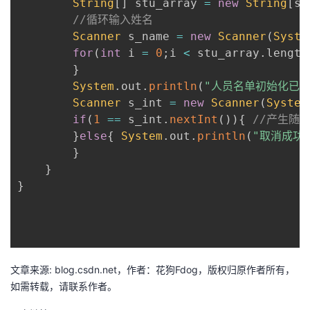
String
[
]
 stu_array 
=
new
String
[
su
//循环输入姓名
者
Scanner
 s_name 
=
new
Scanner
(
Syste
for
(
int
 i 
=
0
;
i 
<
 stu_array
.
length
我
}
System
.
out
.
println
(
"人员名单初始化已完
的
我
Scanner
 s_int 
=
new
Scanner
(
System
if
(
1
==
 s_int
.
nextInt
(
)
)
{
//产生随机数
博
的
我
}
else
{
System
.
out
.
println
(
"取消成功
}
客
论
的
我
}
}
坛
圈
的
我
子
直
的
我
我
播
活
的
文章来源: blog.csdn.net，作者：花狗Fdog，版权归原作者所有，
如需转载，请联系作者。
我
动
关
的