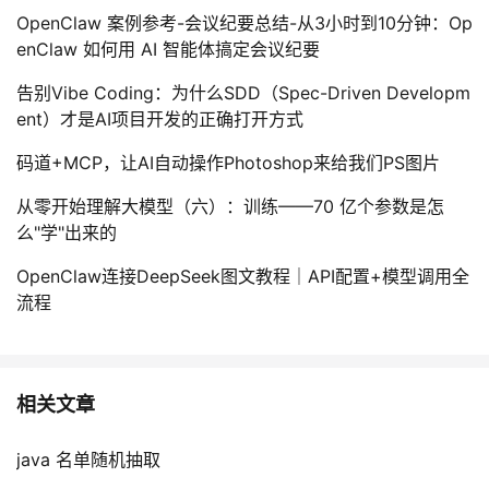
持
建
证
实
的
OpenClaw 案例参考-会议纪要总结-从3小时到10分钟：Op
enClaw 如何用 AI 智能体搞定会议纪要
议
验
收
告别Vibe Coding：为什么SDD（Spec-Driven Developm
藏
ent）才是AI项目开发的正确打开方式
码道+MCP，让AI自动操作Photoshop来给我们PS图片
从零开始理解大模型（六）：训练——70 亿个参数是怎
么"学"出来的
OpenClaw连接DeepSeek图文教程｜API配置+模型调用全
流程
相关文章
java 名单随机抽取