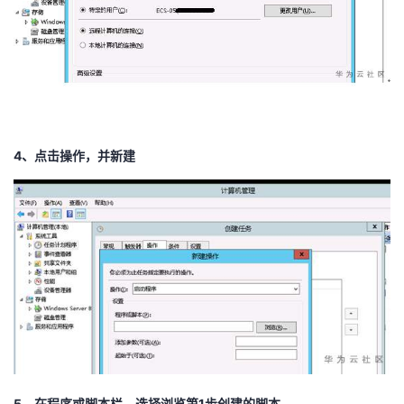
持
建
证
实
的
议
验
收
藏
4、
点击操作，并新建
5、
在程序或脚本栏，选择浏览第
1
步创建的脚本