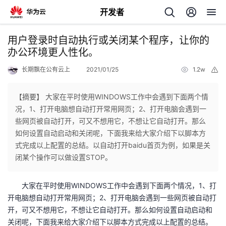
开发者
返
用户登录时自动执行或关闭某个程序，让你的
回
办公环境更人性化。
长期飘在公有云上
2021/01/25
1.2w
举
报
【摘要】 大家在平时使用WINDOWS工作中会遇到下面两个情
况，1、打开电脑想自动打开常用网页；2、打开电脑会遇到一
个
些网页被自动打开，可又不想用它，不想让它自动打开。那么
如何设置自动启动和关闭呢，下面我来给大家介绍下以脚本方
我
人
式完成以上配置的总结。以自动打开baidu首页为例，如果是关
闭某个操作可以做设置STOP。
的
主
大家在平时使用WINDOWS工作中会遇到下面两个情况，1、打
开
页
开电脑想自动打开常用网页；2、打开电脑会遇到一些网页被自动打
开，可又不想用它，不想让它自动打开。那么如何设置自动启动和
发
关闭呢，下面我来给大家介绍下以脚本方式完成以上配置的总结。