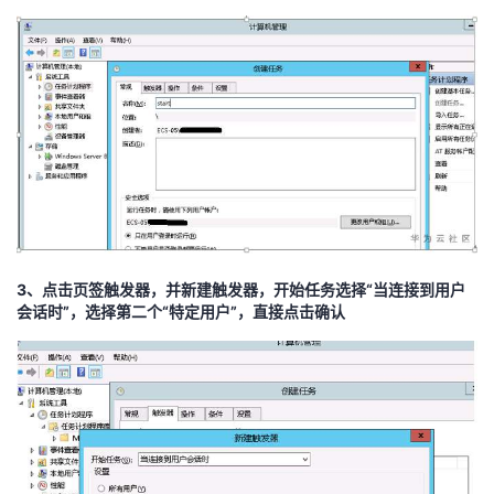
我
注
的
开
的
Programs
发
支
者
持
学
我
堂
3、
点击页签触发器，并新建触发器，开始任务选择“当连接到用户
的
我
我
会话时”，选择第二个“特定用户”，直接点击确认
技
的
的
我
术
云
课
的
我
支
声
程
认
的
我