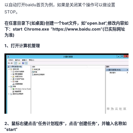
以自动打开baidu首页为例，如果是关闭某个操作可以做设置
者
STOP。
在任意目录下
(
如桌面
)
创建一个
bat
文件，如“
open.bat
”
,
修改内容如
我
下：start Chrome.exe “https://www.baidu.com”(已实际网址
为准)
的
我
1、
打开计算机管理
博
的
我
客
论
的
我
坛
圈
的
我
子
直
的
我
我
播
活
的
2、
鼠标右键点击“任务计划程序”，点击“创建任务”，并输入名称如
我
动
关
的
“
start
”