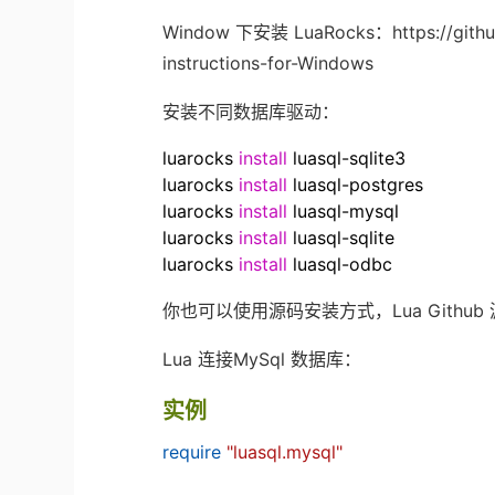
Window 下安装 LuaRocks：https://github.c
instructions-for-Windows
安装不同数据库驱动：
luarocks
install
luasql-sqlite3
luarocks
install
luasql-postgres
luarocks
install
luasql-mysql
luarocks
install
luasql-sqlite
luarocks
install
luasql-odbc
你也可以使用源码安装方式，Lua Github 源码地址：h
Lua 连接MySql 数据库：
实例
require
"luasql.mysql"