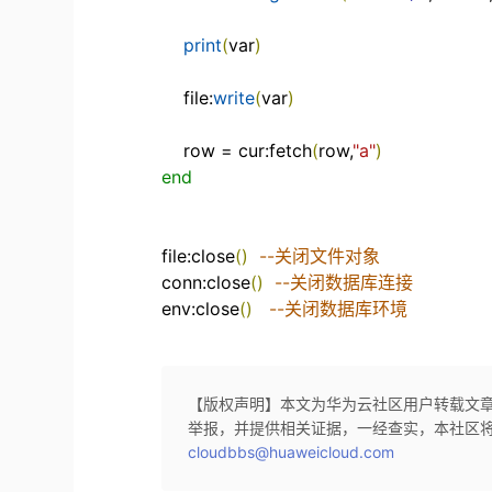
print
(
var
)
file
:
write
(
var
)
row
=
cur
:
fetch
(
row
,
"a"
)
end
file
:
close
(
)
--关闭文件对象
conn
:
close
(
)
--关闭数据库连接
env
:
close
(
)
--关闭数据库环境
【版权声明】本文为华为云社区用户转载文
举报，并提供相关证据，一经查实，本社区
cloudbbs@huaweicloud.com