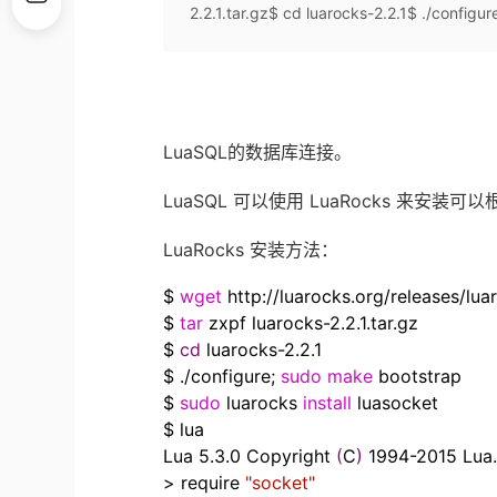
2.2.1.tar.gz$ cd luarocks-2.2.1$ ./configure
LuaSQL的数据库连接。
LuaSQL 可以使用
LuaRocks
来安装可以
LuaRocks 安装方法：
$
wget
http:
//
luarocks.org
/
releases
/
lua
$
tar
zxpf luarocks-2.2.1.tar.gz
$
cd
luarocks-2.2.1
$ .
/
configure;
sudo
make
bootstrap
$
sudo
luarocks
install
luasocket
$ lua
Lua 5.3.0 Copyright
(
C
)
1994
-
2015
Lua
>
require
"socket"