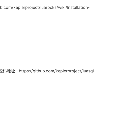
om/keplerproject/luarocks/wiki/Installation-
ttps://github.com/keplerproject/luasql