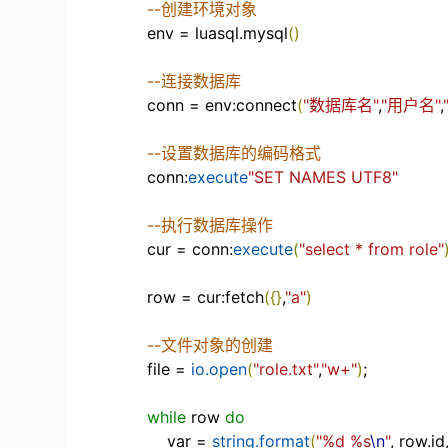
--创建环境对象
env
=
luasql
.
mysql
(
)
--连接数据库
conn
=
env
:
connect
(
"数据库名"
,
"用户名"
,
--设置数据库的编码格式
conn
:
execute
"SET NAMES UTF8"
--执行数据库操作
cur
=
conn
:
execute
(
"select * from role"
row
=
cur
:
fetch
(
{
}
,
"a"
)
--文件对象的创建
file
=
io.open
(
"role.txt"
,
"w+"
)
;
while
row
do
var
=
string.format
(
"%d %s
\n
"
,
row
.
id