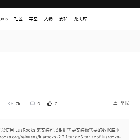
rams
社区
学堂
大赛
支持
茶思屋
举报
7k+
0
0
 可以使用 LuaRocks 来安装可以根据需要安装你需要的数据库驱
.org/releases/luarocks-2.2.1.tar.gz$ tar zxpf luarocks-