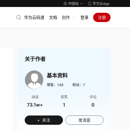
中国站
华为云App
华为云码道
文档
创作
登录
注册
关于作者
基本资料
博客：
148
粉丝：
7
阅读
获赞
评论
73.1w+
1
0
+ 关注
发消息