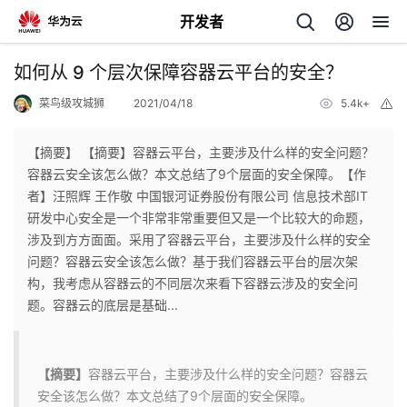
开发者
返
如何从 9 个层次保障容器云平台的安全？
回
菜鸟级攻城狮
2021/04/18
5.4k+
举
报
【摘要】 【摘要】容器云平台，主要涉及什么样的安全问题？
容器云安全该怎么做？本文总结了9个层面的安全保障。【作
者】汪照辉 王作敬 中国银河证券股份有限公司 信息技术部IT
个
研发中心安全是一个非常非常重要但又是一个比较大的命题，
涉及到方方面面。采用了容器云平台，主要涉及什么样的安全
我
人
问题？容器云安全该怎么做？基于我们容器云平台的层次架
构，我考虑从容器云的不同层次来看下容器云涉及的安全问
的
主
题。容器云的底层是基础...
开
页
【摘要】
容器云平台，主要涉及什么样的安全问题？容器云
发
安全该怎么做？本文总结了9个层面的安全保障。