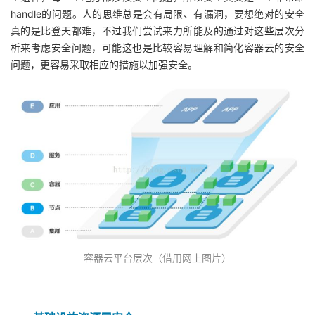
handle的问题。人的思维总是会有局限、有漏洞，要想绝对的安全
我
注
的
开
真的是比登天都难，不过我们尝试来力所能及的通过对这些层次分
析来考虑安全问题，可能这也是比较容易理解和简化容器云的安全
的
Programs
发
问题，更容易采取相应的措施以加强安全。
支
者
持
学
我
堂
的
我
我
技
的
的
我
术
云
课
的
我
容器云平台层次（借用网上图片）
支
声
程
认
的
我