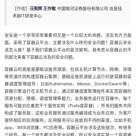
【作者】
汪照辉 王作敬
中国银河证券股份有限公司 信息技
者
术部IT研发中心
我
安全是一个非常非常重要但又是一个比较大的命题，涉及到方方面
的
我
面。采用了容器云平台，主要涉及什么样的安全问题？容器云安全
该怎么做？
基于我们容器云平台的层次架构，我考虑从容器云的不
博
的
我
同层次来看下容器云涉及的安全问题。
容器云的底层是基础设施资源层，包括主机计算节点、网络、存储
客
论
的
我
等资源共同构建容器云集群；基础设施资源层上运行的是容器和容
器调度管理组件，比如Kubernetes、Mesos、DockerSwarm等；
坛
圈
的
我
容器引擎运行在主机节点上，通过容器调度管理组件来实现容器的
资源分配、限额、调度管理等能力；业务服务运行在容器中，每个
子
直
的
我
服务可能对应着若干个服务实例（Pods或容器），所有的服务共同
构成了服务层；这些业务服务通过服务编排成为业务应用，为客户
我
播
活
的
提供相应的应用服务。应用服务可以投放到不同的渠道，比如手机
app、WEB浏览器、PC应用等。容器云平台涉及这些层次，有很多
我
动
关
的
个组件，每一个地方都涉及安全问题，所以安全其实是一个非常难