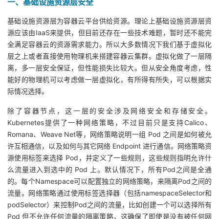
一、基础设施资源层安全
持
建
证
实
的
基础设施资源层为容器云平台供给资源。理论上基础设施资源层资
议
验
收
源应该由IaaS来提供，但目前还存在一些技术难题，暂时还不能完
全满足容器云的资源需求能力。所以大多数情况下我们基于虚拟化
藏
层之上或者直接使用物理机来搭建容器云集群。虚拟化做了一层隔
离，多一层安全保证，但性能损失比较大。但从安全角度考虑，性
能好的物理机可以考虑做一层虚拟化，有所得有所失，可以根据实
际情况选择。
除了容器节点，这一层的安全涉及网络安全和存储安全。
Kubernetes提供了一种网络策略，不过目前只是支持Calico、
Romana、Weave Net等，网络策略说明一组 Pod 之间是如何被允
许互相通信，以及如何与其它网络 Endpoint 进行通信。网络策略资
源使用标签来选择 Pod，并定义了一些规则，这些规则指明允许什
么流量进入到选中的 Pod 上。默认情况下，所有Pod之间是全通
的。每个Namespace可以配置独立的网络策略，来隔离Pod之间的
流量。网络策略通过使用标签选择器（包括namespaceSelector和
podSelector）来控制Pod之间的流量，比如创建一个可以选择所有
Pod 但不允许任何流量的隔离策略，这确保了即使是没有被任何网