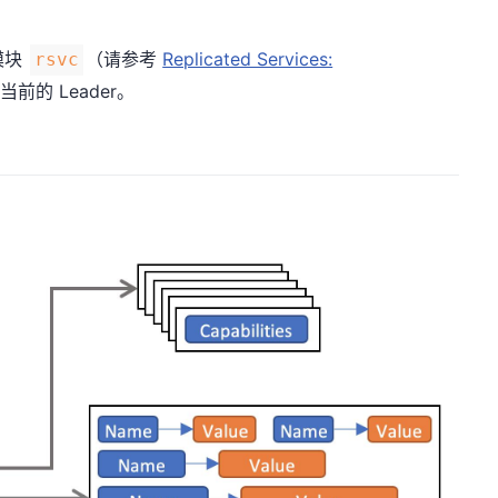
模块
（请参考
Replicated Services:
rsvc
的 Leader。