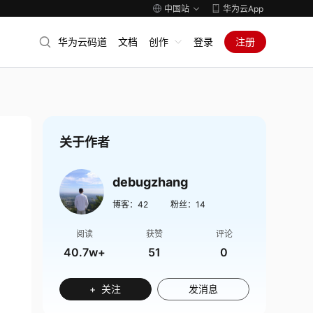
中国站
华为云App
华为云码道
文档
创作
登录
注册
关于作者
debugzhang
博客：
42
粉丝：
14
阅读
获赞
评论
40.7w+
51
0
+ 关注
发消息